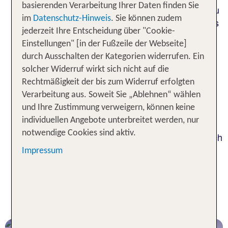
basierenden Verarbeitung Ihrer Daten finden Sie
einzigartiger Natur- und Kulturerlebnisse. Wenn Du
im
Datenschutz-Hinweis
. Sie können zudem
Deinen Urlaub an der polnischen Ostsee mit etwas
jederzeit Ihre Entscheidung über "Cookie-
urbanem Flair anreichern möchtest, sei Dir ein
Einstellungen" [in der Fußzeile der Webseite]
Abstecher nach Danzig empfohlen. Die ehemalige
durch Ausschalten der Kategorien widerrufen. Ein
Hansestadt kann auf eine lange Geschichte
solcher Widerruf wirkt sich nicht auf die
zurückblicken, von der zahlreiche
Rechtmäßigkeit der bis zum Widerruf erfolgten
Sehenswürdigkeiten künden. Danzig ist das
Verarbeitung aus. Soweit Sie „Ablehnen“ wählen
kulturelle Zentrum der Region, hier befinden sich
und Ihre Zustimmung verweigern, können keine
viele wichtige Museen. Bei einem Bummel durch
individuellen Angebote unterbreitet werden, nur
die romantischen Gassen mit ihren liebevoll
notwendige Cookies sind aktiv.
restaurierten historischen Gebäuden erschließt sich
Dir der Charme der Destination besonders gut.
Impressum
Beliebte Orte für Urlaub an der
Polnischen Ostsee