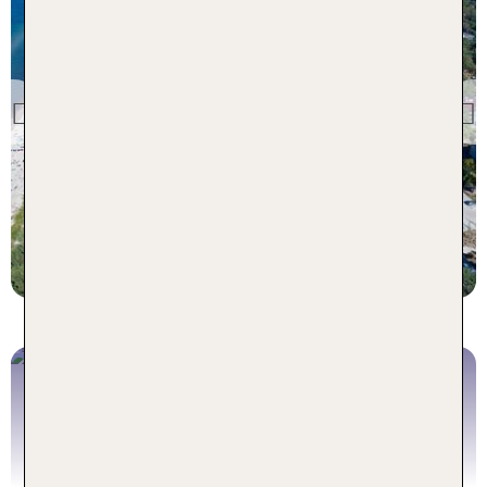
Previous
Tipp Polnische Ostsee
Wellness Deluxe am Ostseestrand