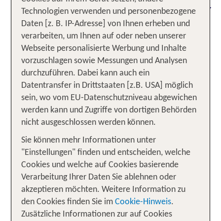
Ein Urlaub an der polnischen Ostsee garantiert Dir
Technologien verwenden und personenbezogene
unbeschwerte Ferienfreuden mit viel Flair. Du
Daten [z. B. IP-Adresse] von Ihnen erheben und
musst nicht in die Ferne schweifen und eine lange
verarbeiten, um Ihnen auf oder neben unserer
und stressige Anfahrt auf Dich nehmen, um an
Webseite personalisierte Werbung und Inhalte
feinsandigen Traumstränden zu entspannen. Nur
vorzuschlagen sowie Messungen und Analysen
wenige Kilometer hinter der deutschen Grenze
durchzuführen. Dabei kann auch ein
bieten sich Dir endlos scheinende
Datentransfer in Drittstaaten [z.B. USA] möglich
Dünenlandschaften, malerische Steilklippen und
sein, wo vom EU-Datenschutzniveau abgewichen
traditionsreiche Badeorte. Ob allein, mit Deinem
werden kann und Zugriffe von dortigen Behörden
Lieblingsmenschen oder mit der ganzen Familie:
nicht ausgeschlossen werden können.
Ein Urlaub an der polnischen Ostsee beschert Dir
Sie können mehr Informationen unter
erholsame und erlebnisreiche Ferientage. Die
"Einstellungen" finden und entscheiden, welche
polnische Ostseeküste grenzt im Osten an
Cookies und welche auf Cookies basierende
Russland und im Westen an Deutschland.
Verarbeitung Ihrer Daten Sie ablehnen oder
Dazwischen erstrecken sich fast 500 Kilometer
akzeptieren möchten. Weitere Information zu
pure Entspannung. Traumhafte kilometerlange
den Cookies finden Sie im
Cookie-Hinweis
.
Sandstrände sowie namhafte Kurorte wie Kolberg
Zusätzliche Informationen zur auf Cookies
und Swinemünde garantieren Urlaubstage voller