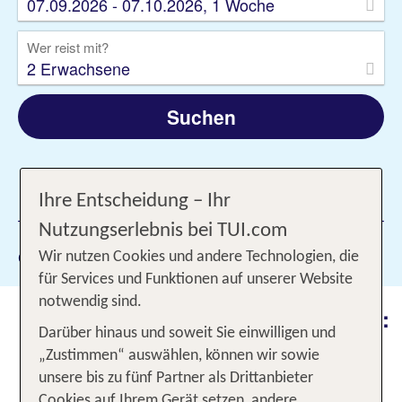
07.09.2026 - 07.10.2026, 1 Woche
Wer reist mit?
2 Erwachsene
Suchen
1 Filter hinzugefügt
Ihre Entscheidung – Ihr
Nutzungserlebnis bei TUI.com
Gewählte Filter:
Polnische Ostsee
Wir nutzen Cookies und andere Technologien, die
für Services und Funktionen auf unserer Website
notwendig sind.
Urlaub an der polnischen Ostsee:
Darüber hinaus und soweit Sie einwilligen und
Traditionsreiche Kurorte &
„Zustimmen“ auswählen, können wir sowie
traumhafte Strände!
unsere bis zu fünf Partner als Drittanbieter
Cookies auf Ihrem Gerät setzen, andere