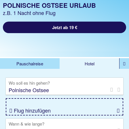
POLNISCHE OSTSEE URLAUB
z.B. 1 Nacht ohne Flug
Jetzt ab 19 €
Pauschalreise
Hotel
DEALS
Flug
Ferienhaus
Mietwagen
Wo soll es hin gehen?
Kreuzfahrten
Rundreisen
Ausflüge
Camper
Privattransfer
Zusatzleistungen
Flug hinzufügen
Wann & wie lange?