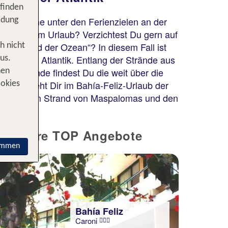
 finden
e Ausnahme unter den Ferienzielen an der
idung
schaulich im Urlaub? Verzichtest Du gern auf
Nur Du und der Ozean“? In diesem Fall ist
h nicht
 direkt am Atlantik. Entlang der Strände aus
us.
lichen Ende findest Du die weit über die
nen
orge: Steht Dir im Bahía-Feliz-Urlaub der
ookies
den Dünen am Strand von Maspalomas und den
g - Unsere TOP Angebote
immen
Bahía Feliz
Caroni