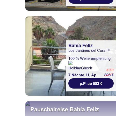
Bahía Feliz
Los Jardines del Cura
100 % Weiterempfehlung
statt
7 Nächte, Ü, Ap
803 €
p.P. ab 583 €
Pauschalreise Bahía Feliz