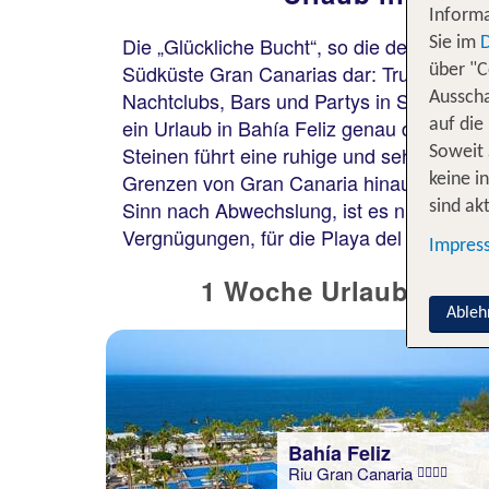
Informa
Die „Glückliche Bucht“, so die deutsche 
Sie im
Südküste Gran Canarias dar: Trubel und Ge
über "C
Nachtclubs, Bars und Partys in Schrittwei
Ausscha
ein Urlaub in Bahía Feliz genau das Richti
auf die
Steinen führt eine ruhige und sehr gepfle
Soweit 
Grenzen von Gran Canaria hinaus bekannte
keine i
Sinn nach Abwechslung, ist es nur eine 
sind akt
Vergnügungen, für die Playa del Inglés zu
Impres
1 Woche Urlaub auf Gr
Ableh
Bahía Feliz
Riu Gran Canaria