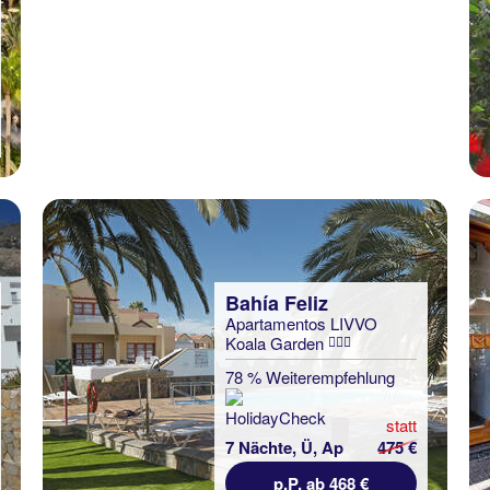
Bahía Feliz
Apartamentos LIVVO
Koala Garden
78 % Weiterempfehlung
statt
7 Nächte, Ü, Ap
475 €
p.P. ab 468 €