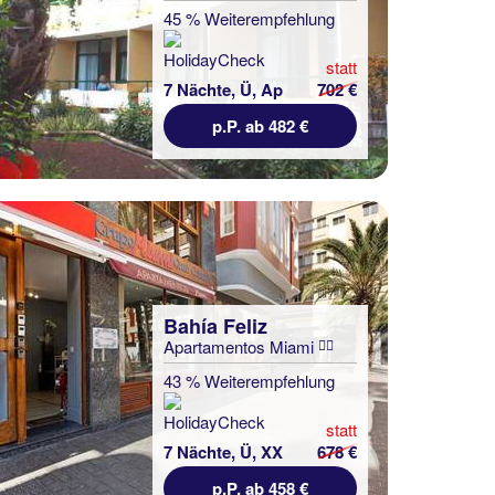
45 % Weiterempfehlung
statt
7 Nächte, Ü, Ap
702 €
p.P. ab 482 €
Bahía Feliz
Apartamentos Miami
43 % Weiterempfehlung
statt
7 Nächte, Ü, XX
678 €
p.P. ab 458 €