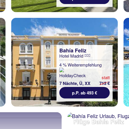
Bahía Feliz
Hotel Madrid
4 % Weiterempfehlung
statt
7 Nächte, Ü, XX
713 €
p.P. ab 493 €
Flüge Bahía Feliz