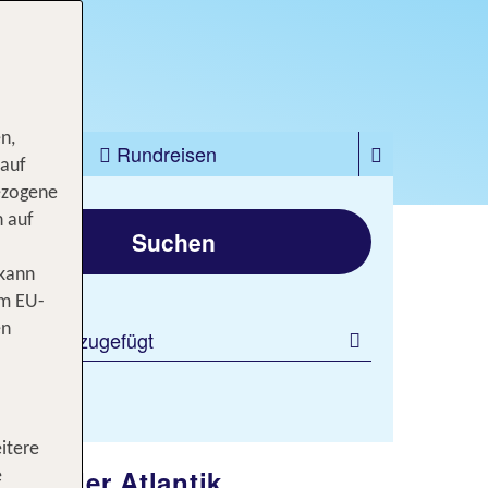
Jetzt ab 1240 €
n,
zfahrten
Rundreisen
 auf
ezogene
gen
n auf
Suchen
 kann
om EU-
en
 Filter hinzugefügt
itere
 und der Atlantik
e