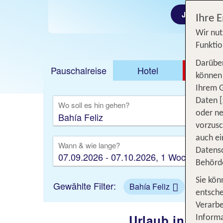
Jetzt ab 58 
Ihre 
Wir nut
Funktio
Darüber
Pauschalreise
Hotel
DEAL
können 
Ihrem 
Ausfl
Daten [
Wo soll es hin gehen?
oder ne
vorzus
auch ei
Wann & wie lange?
Datensc
07.09.2026 - 07.10.2026, 1 Woche
Behörd
Sie kön
Gewählte Filter:
Bahía Feliz
entsche
Verarbe
Urlaub in Bahía
Informa