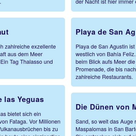
.
der Nacht ist hier immer 
aut
Playa de San Ag
 zahlreiche exzellente
Playa de San Agustin ist
Kraft aus dem Meer
westlich von Bahía Feliz
 Ein Tag Thalasso und
beim Blick aufs Meer di
Promenade, die bis nach 
zahlreiche Restaurants.
e las Yeguas
Die Dünen von 
s bietet sich ein
von Fataga. Vor Millionen
Sand, so weit das Auge r
Vulkanausbrüchen bis zu
Maspalomas in San Bart