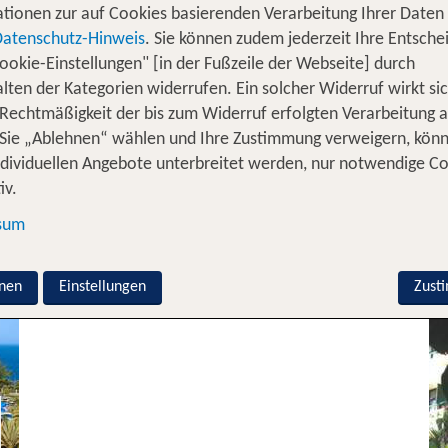
tionen zur auf Cookies basierenden Verarbeitung Ihrer Daten
Übersetzung des Namens Bahía Feliz, stellt eine absolut
Datenschutz-Hinweis
. Sie können zudem jederzeit Ihre Entsche
dränge gibt es hier nicht. Hast Du es gern still und be
ookie-Einstellungen" [in der Fußzeile der Webseite] durch
te von Deinem Hotel? Liebst Du Inselurlaub im Stil von „
lten der Kategorien widerrufen. Ein solcher Widerruf wirkt sic
Bahía Feliz
ge für Dich. Die kleine, separat erschlossene Bucht liegt
 Rechtmäßigkeit der bis zum Widerruf erfolgten Verarbeitung a
Valencia
gte Strandpromenade durch den kleinen Ort. An ihrem öst
Sie „Ablehnen“ wählen und Ihre Zustimmung verweigern, kön
 Surfschule und eine rustikale Strandbar. Doch keine S
ndividuellen Angebote unterbreitet werden, nur notwendige C
kurze Fahrt mit dem Mietwagen, Taxi oder Bus bis zu 
iv.
statt
 Recht bekannt ist.
7 Nächte, Ü, XX
709 €
sum
p.P. ab 489 €
an Canaria in Bahía Feliz inkl. Flu
nen
Einstellungen
Zust