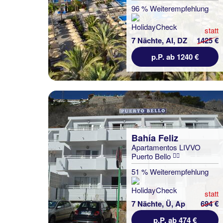
96 % Weiterempfehlung
statt
7 Nächte, AI, DZ
1425 €
p.P. ab 1240 €
Bahía Feliz
Apartamentos LIVVO
Puerto Bello
51 % Weiterempfehlung
statt
7 Nächte, Ü, Ap
694 €
p.P. ab 474 €