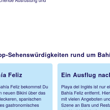
rechende Ausrüstung und
op-Sehenswürdigkeiten rund um Bahí
ía Feliz
Ein Ausflug nach
 Bahía Feliz bekommst Du
Playa del Inglés ist nur 
m neuen Bikini über das
Bahía Feliz entfernt. Hi
 leckeren, spanischen
mit vielen Angeboten und
utes gastronomisches
Szene an Bars und Resta