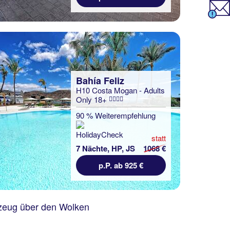
Bahía Feliz
H10 Costa Mogan - Adults
Only 18+
90 % Weiterempfehlung
statt
7 Nächte, HP, JS
1068 €
p.P. ab 925 €