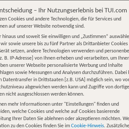
€
Entscheidung – Ihr Nutzungserlebnis bei TUI.com
zen Cookies und andere Technologien, die für Services und
nen auf unserer Website notwendig sind.
 hinaus und soweit Sie einwilligen und „Zustimmen“ auswähle
S
Flug
Ferienhaus
Mietwagen
Kreu
wir sowie unsere bis zu fünf Partner als Drittanbieter Cookies
Gerät setzen, andere Technologien verwenden und personenb
üge
Camper
Privattransfer
Zusatzleistun
z. B. IP-Adresse] von Ihnen erheben und verarbeiten, um Ihne
Von wo?
ben unserer Webseite personalisierte Werbung und Inhalte
Beliebig
chlagen sowie Messungen und Analysen durchzuführen. Dabei
n Datentransfer in Drittstaaten [z.B. USA] möglich sein, wo v
Wer reist mit?
hutzniveau abgewichen werden kann und Zugriffe von dortig
1
2 Erwachsene
en nicht ausgeschlossen werden können.
nen mehr Informationen unter "Einstellungen" finden und
iden, welche Cookies und welche auf Cookies basierende
itung Ihrer Daten Sie ablehnen oder akzeptieren möchten. We
 Feliz auf Gran Canaria: Ruhe, Sonne
tion zu den Cookies finden Sie im
Cookie-Hinweis
. Zusätzlich