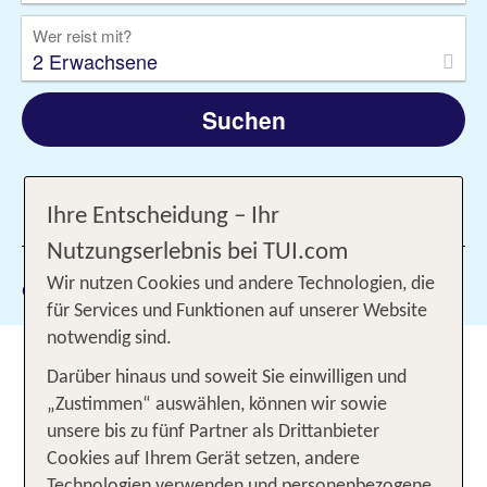
Wer reist mit?
2 Erwachsene
Suchen
Ihre Entscheidung – Ihr
1 Filter hinzugefügt
Nutzungserlebnis bei TUI.com
Gewählte Filter:
Wir nutzen Cookies und andere Technologien, die
Costa Teguise
für Services und Funktionen auf unserer Website
notwendig sind.
Mit TUI einen unvergesslichen
Darüber hinaus und soweit Sie einwilligen und
Urlaub an der Costa Teguise auf
„Zustimmen“ auswählen, können wir sowie
Lanzarote buchen
unsere bis zu fünf Partner als Drittanbieter
Cookies auf Ihrem Gerät setzen, andere
Auf
Lanzarote Urlaub
an der Costa Teguise
Technologien verwenden und personenbezogene