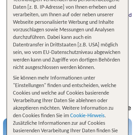
machen: Das begeistert
mit Kindern,
Familien
Daten [z. B. IP-Adresse] von Ihnen erheben und
und
, aber auch
und
Paare
Senioren
Aktivurlauber
verarbeiten, um Ihnen auf oder neben unserer
gleichermaßen. Der mondäne
Ruhesuchende
Webseite personalisierte Werbung und Inhalte
Küstenabschnitt auf der beliebten
Kanareninsel
vorzuschlagen sowie Messungen und Analysen
garantiert Dir grenzenlose Vielfalt und zeigt Dir
durchzuführen. Dabei kann auch ein
Spanien von einer völlig neuen Seite. Erfahre im
Datentransfer in Drittstaaten [z.B. USA] möglich
Folgenden, was Dich bei Deinem
Spanien-Urlaub
sein, wo vom EU-Datenschutzniveau abgewichen
auf Lanzarote alles erwartet, wo Du an der Costa
werden kann und Zugriffe von dortigen Behörden
Teguise den
und das optimale
schönsten Strand
nicht ausgeschlossen werden können.
Hotel findest und was typisch für das Reiseziel
Sie können mehr Informationen unter
Costa Teguise ist.
"Einstellungen" finden und entscheiden, welche
Cookies und welche auf Cookies basierende
1 Woche Costa Teguise Urlaub
Verarbeitung Ihrer Daten Sie ablehnen oder
inkl. Flug - Unsere TOP Angebote
akzeptieren möchten. Weitere Information zu
den Cookies finden Sie im
Cookie-Hinweis
.
Zusätzliche Informationen zur auf Cookies
basierenden Verarbeitung Ihrer Daten finden Sie