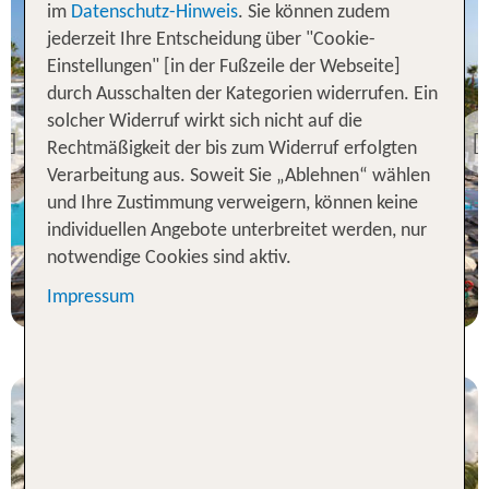
im
Datenschutz-Hinweis
. Sie können zudem
jederzeit Ihre Entscheidung über "Cookie-
Einstellungen" [in der Fußzeile der Webseite]
Costa Teguise
durch Ausschalten der Kategorien widerrufen. Ein
Riu Paraiso Lanzarote
solcher Widerruf wirkt sich nicht auf die
Previous
Rechtmäßigkeit der bis zum Widerruf erfolgten
89 % Weiterempfehlung
Verarbeitung aus. Soweit Sie „Ablehnen“ wählen
und Ihre Zustimmung verweigern, können keine
statt
individuellen Angebote unterbreitet werden, nur
7 Nächte, AI, DZ
1057 €
notwendige Cookies sind aktiv.
p.P. ab 985 €
Impressum