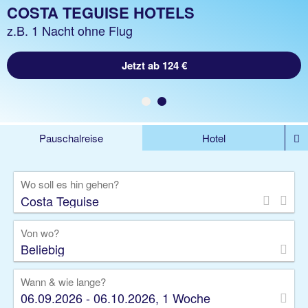
COSTA TEGUISE URLAUB
COSTA TEGUISE HOTELS
z.B. 1 Woche Hotel inkl. Flug
z.B. 1 Nacht ohne Flug
Jetzt ab 985 €
Jetzt ab 124 €
Pauschalreise
Hotel
DEALS
Flug
Ferienhaus
Mietwagen
Wo soll es hin gehen?
Kreuzfahrten
Rundreisen
Ausflüge
Camper
Privattransfer
Zusatzleistungen
Von wo?
Beliebig
Wann & wie lange?
06.09.2026 - 06.10.2026, 1 Woche