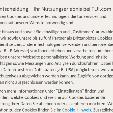
Entscheidung – Ihr Nutzungserlebnis bei TUI.com
zen Cookies und andere Technologien, die für Services und
nen auf unserer Website notwendig sind.
 hinaus und soweit Sie einwilligen und „Zustimmen“ auswähle
S
Flug
Ferienhaus
Mietwagen
Kreu
wir sowie unsere bis zu fünf Partner als Drittanbieter Cookies
Gerät setzen, andere Technologien verwenden und personenb
üge
Camper
Privattransfer
Zusatzleistun
z. B. IP-Adresse] von Ihnen erheben und verarbeiten, um Ihne
ben unserer Webseite personalisierte Werbung und Inhalte
Flug hinzufügen
chlagen sowie Messungen und Analysen durchzuführen. Dabei
n Datentransfer in Drittstaaten [z.B. USA] möglich sein, wo v
Wer reist mit?
hutzniveau abgewichen werden kann und Zugriffe von dortig
1
2 Erwachsene
en nicht ausgeschlossen werden können.
nen mehr Informationen unter "Einstellungen" finden und
iden, welche Cookies und welche auf Cookies basierende
itung Ihrer Daten Sie ablehnen oder akzeptieren möchten. We
te Reiseziel im Norden Mallorcas: Ur
tion zu den Cookies finden Sie im
Cookie-Hinweis
. Zusätzlich