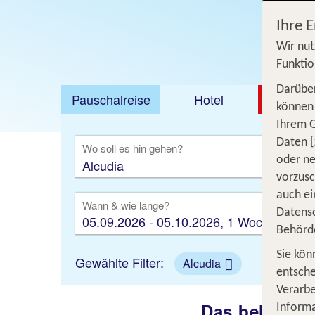
Ihre 
Wir nut
Funktio
Darüber
Pauschalreise
Hotel
DEAL
können 
Ihrem 
Ausfl
Daten [
Wo soll es hin gehen?
oder ne
vorzus
auch ei
Wann & wie lange?
Datensc
05.09.2026 - 05.10.2026, 1 Woche
Behörd
Sie kön
Gewählte Filter:
Alcudia
entsche
Verarbe
Das beliebtes
Informa