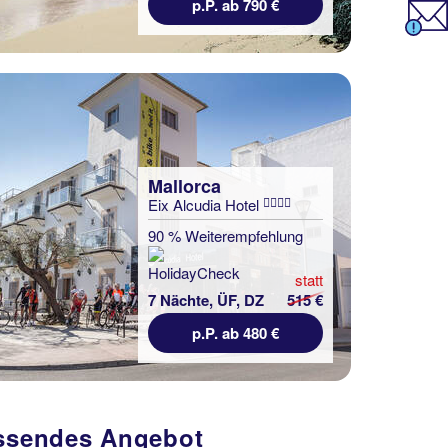
p.P. ab 790 €
Mallorca
Eix Alcudia Hotel
90 % Weiterempfehlung
statt
7 Nächte, ÜF, DZ
515 €
p.P. ab 480 €
assendes Angebot