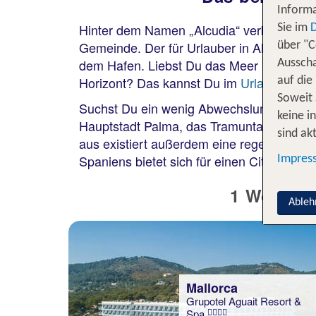
Informa
Hinter dem Namen „Alcudia“ verbergen sic
Sie im
Gemeinde. Der für Urlauber in Alcudia wi
über "C
dem Hafen. Liebst Du das Meer und die Kü
Ausscha
Horizont? Das kannst Du im
Urlaub auf Ma
auf die
Soweit 
Suchst Du ein wenig Abwechslung im Urlau
keine i
Hauptstadt Palma, das Tramuntana-Gebirg
sind akt
aus existiert außerdem eine regelmäßige 
Spaniens bietet sich für einen Citytrip an,
Impres
1 Woche A
Ableh
Mallorca
Grupotel Aguait Resort &
Spa