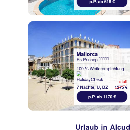
p.P. ab 618 €
Mallorca
Es Princep
100 % Weiterempfehlung
statt
7 Nächte, Ü, DZ
1275 €
p.P. ab 1170 €
Urlaub in Alcu