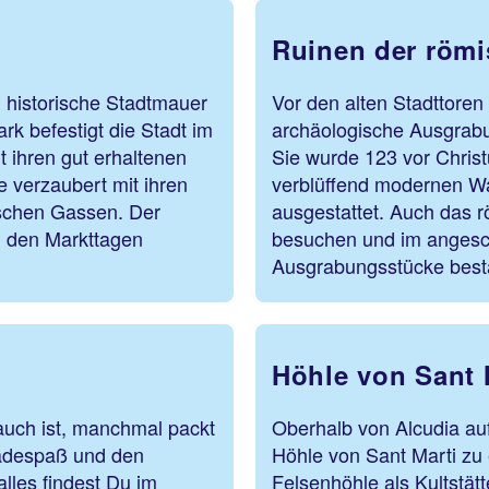
Ruinen der römi
 historische Stadtmauer
Vor den alten Stadttoren
rk befestigt die Stadt im
archäologische Ausgrabun
t ihren gut erhaltenen
Sie wurde 123 vor Christ
ie verzaubert mit ihren
verblüffend modernen W
schen Gassen. Der
ausgestattet. Auch das r
n den Markttagen
besuchen und im angesc
Ausgrabungsstücke best
Höhle von Sant 
uch ist, manchmal packt
Oberhalb von Alcudia auf
Badespaß und den
Höhle von Sant Marti zu e
lles findest Du im
Felsenhöhle als Kultstät