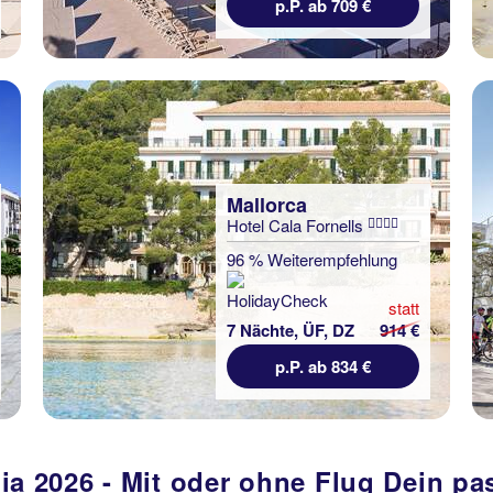
p.P. ab 709 €
Mallorca
Hotel Cala Fornells
96 % Weiterempfehlung
statt
7 Nächte, ÜF, DZ
914 €
p.P. ab 834 €
dia 2026 - Mit oder ohne Flug Dein p