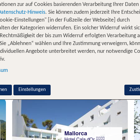
tionen zur auf Cookies basierenden Verarbeitung Ihrer Daten
h im Grunde gleich drei Orte. Es gibt die Stadt Alcudi
Datenschutz-Hinweis
. Sie können zudem jederzeit Ihre Entsche
chtigste Teil aber ist die wunderschöne Bucht von Alcu
ookie-Einstellungen" [in der Fußzeile der Webseite] durch
ste? Fährst Du gerne mit dem Schiff, sitzt Du gern am 
lten der Kategorien widerrufen. Ein solcher Widerruf wirkt sic
llorca
in Alcudia immer und überall tun, denn hier dreht
 Rechtmäßigkeit der bis zum Widerruf erfolgten Verarbeitung a
Sie „Ablehnen“ wählen und Ihre Zustimmung verweigern, kön
b in Alcudia? Dann bieten sich im Grunde alle Attraktio
ndividuellen Angebote unterbreitet werden, nur notwendige C
e im Westen der Insel und viele andere Orte laden Dic
iv.
Fährverbindung in das nur fünf Stunden entfernte Barce
 falls Du einen längeren Urlaub in Alcudia planst.
sum
lcudia Urlaub inkl. Flug - Unsere T
nen
Einstellungen
Zust
Mallorca
Hotel Cala dOr