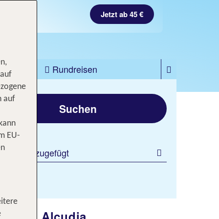
Jetzt ab 508 €
Jetzt ab 45 €
n,
zfahrten
Rundreisen
 auf
ezogene
gen
n auf
Suchen
 kann
om EU-
en
 Filter hinzugefügt
itere
laub in Alcudia
e