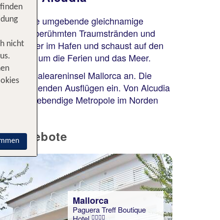
 finden
a und die sie umgebende gleichnamige
idung
dia mit den berühmten Traumstränden und
Strand oder im Hafen und schaust auf den
h nicht
 sich alles um die Ferien und das Meer.
us.
nen
nen der Baleareninsel Mallorca an. Die
ookies
h zu spannenden Ausflügen ein. Von Alcudia
lona. Die lebendige Metropole im Norden
OP Angebote
immen
Mallorca
Paguera Treff Boutique
Hotel