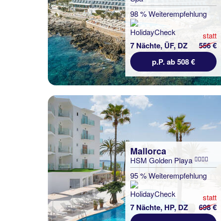
98 % Weiterempfehlung
statt
7 Nächte, ÜF, DZ
556 €
p.P. ab 508 €
Mallorca
HSM Golden Playa
95 % Weiterempfehlung
statt
7 Nächte, HP, DZ
698 €