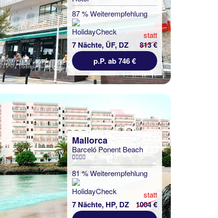
87 % Weiterempfehlung
statt
7 Nächte, ÜF, DZ
813 €
p.P. ab 746 €
Mallorca
Barceló Ponent Beach
81 % Weiterempfehlung
statt
7 Nächte, HP, DZ
1004 €