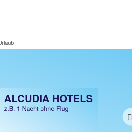
Urlaub
ALCUDIA URLAUB
ALCUDIA HOTELS
z.B. 1 Woche Hotel inkl. Flug
z.B. 1 Nacht ohne Flug