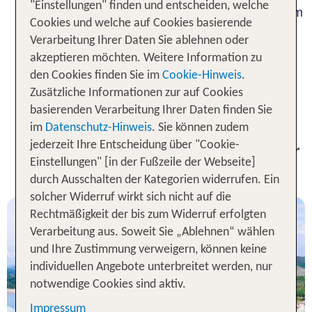
"Einstellungen" finden und entscheiden, welche
nach Phuket machen, das nur rund 60 Kilometer im
Cookies und welche auf Cookies basierende
Süden des Ortes liegt. Bis in die Hauptstadt
Verarbeitung Ihrer Daten Sie ablehnen oder
Bangkok ist es deutlich weiter, sie müsstest Du für
akzeptieren möchten. Weitere Information zu
einen Abstecher auf Deiner Reise anfliegen. TUI
den Cookies finden Sie im
Cookie-Hinweis
.
bringt Dich an Dein Traumziel im Süden Thailands
Zusätzliche Informationen zur auf Cookies
an unvergessliche Strände und komfortable
basierenden Verarbeitung Ihrer Daten finden Sie
Resorts mit Spa und anderen Annehmlichkeiten.
im
Datenschutz-Hinweis
. Sie können zudem
TOP Angebote inklusive Flug für
jederzeit Ihre Entscheidung über "Cookie-
Einstellungen" [in der Fußzeile der Webseite]
deinen Khao Lak Urlaub
durch Ausschalten der Kategorien widerrufen. Ein
solcher Widerruf wirkt sich nicht auf die
Rechtmäßigkeit der bis zum Widerruf erfolgten
Verarbeitung aus. Soweit Sie „Ablehnen“ wählen
und Ihre Zustimmung verweigern, können keine
individuellen Angebote unterbreitet werden, nur
notwendige Cookies sind aktiv.
Khao Lak
TUI BLUE Mai Khao Lak
Impressum