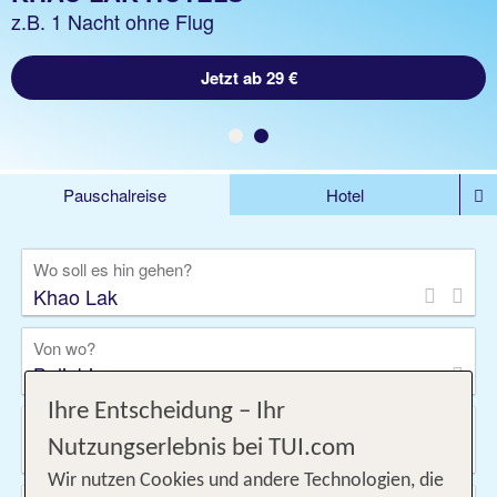
z.B. 1 Woche Hotel inklusive Flug
z.B. 1 Nacht ohne Flug
Jetzt ab 878 €
Jetzt ab 29 €
Pauschalreise
Hotel
DEALS
Flug
Ferienhaus
Mietwagen
Wo soll es hin gehen?
Kreuzfahrten
Rundreisen
Ausflüge
Camper
Privattransfer
Zusatzleistungen
Von wo?
Beliebig
Ihre Entscheidung – Ihr
Wann & wie lange?
Nutzungserlebnis bei TUI.com
07.09.2026 - 07.10.2026, 1 Woche
Wir nutzen Cookies und andere Technologien, die