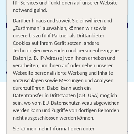
Wer reist mit?
für Services und Funktionen auf unserer Website
2 Erwachsene
notwendig sind.
Darüber hinaus und soweit Sie einwilligen und
Suchen
„Zustimmen“ auswählen, können wir sowie
unsere bis zu fünf Partner als Drittanbieter
Cookies auf Ihrem Gerät setzen, andere
Technologien verwenden und personenbezogene
1 Filter hinzugefügt
Daten [z. B. IP-Adresse] von Ihnen erheben und
verarbeiten, um Ihnen auf oder neben unserer
Gewählte Filter:
Khao Lak
Webseite personalisierte Werbung und Inhalte
vorzuschlagen sowie Messungen und Analysen
durchzuführen. Dabei kann auch ein
Khao Lak erleben - Strände,
Datentransfer in Drittstaaten [z.B. USA] möglich
Tempel, Märkte
sein, wo vom EU-Datenschutzniveau abgewichen
werden kann und Zugriffe von dortigen Behörden
Der Ort Khao Lak liegt an der Westküste von
nicht ausgeschlossen werden können.
Thailand, tief im Süden. Wer Urlaub in Khao Lak
Sie können mehr Informationen unter
macht, kann ohne Probleme auch einen Abstecher