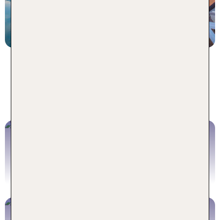
7 Nächte, ÜF, XX
p.P. ab 1156 €
Urlaub in Khao Lak - für jeden
Reisetyp das perfekte Angebot
Rundreise Thailand
Jetzt buchen
Flüge Bangkok