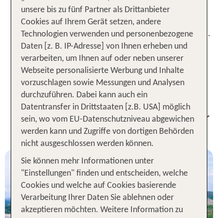
malerischen Stränden, den imposanten
unsere bis zu fünf Partner als Drittanbieter
Kalksteinfelsen und dem klaren, türkisfarbenen
Cookies auf Ihrem Gerät setzen, andere
Wasser zieht es Reisende aus der ganzen Welt an.
Technologien verwenden und personenbezogene
Ob Wassersport, entspannten Strandtage auf Phi
Daten [z. B. IP-Adresse] von Ihnen erheben und
Phi Don, lebhaftes Nachtleben oder Bootstouren:
verarbeiten, um Ihnen auf oder neben unserer
Du entdeckst ein Urlaubsziel, das eine perfekte
Webseite personalisierte Werbung und Inhalte
Mischung aus Natur, Abenteuer und Erholung
vorzuschlagen sowie Messungen und Analysen
darstellt.
durchzuführen. Dabei kann auch ein
Datentransfer in Drittstaaten [z.B. USA] möglich
TOP Angebote inklusive Flug für
sein, wo vom EU-Datenschutzniveau abgewichen
deinen Koh Phi Phi Urlaub
werden kann und Zugriffe von dortigen Behörden
nicht ausgeschlossen werden können.
Sie können mehr Informationen unter
"Einstellungen" finden und entscheiden, welche
Cookies und welche auf Cookies basierende
Verarbeitung Ihrer Daten Sie ablehnen oder
akzeptieren möchten. Weitere Information zu