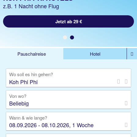
z.B. 1 Woche Hotel inklusive Flug
z.B. 1 Nacht ohne Flug
Jetzt ab 874 €
Jetzt ab 29 €
Pauschalreise
Hotel
DEALS
Flug
Ferienhaus
Mietwagen
Wo soll es hin gehen?
Kreuzfahrten
Rundreisen
Ausflüge
Camper
Privattransfer
Zusatzleistungen
Von wo?
Beliebig
Wann & wie lange?
08.09.2026 - 08.10.2026, 1 Woche