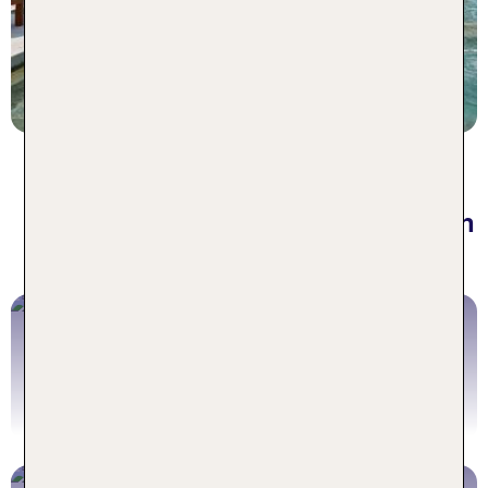
7 Nächte, ÜF, DZ
p.P. ab 1363 €
Urlaub auf Koh Phi Phi - für jeden
Reisetyp das perfekte Angebot
Rundreise Thailand
Jetzt buchen