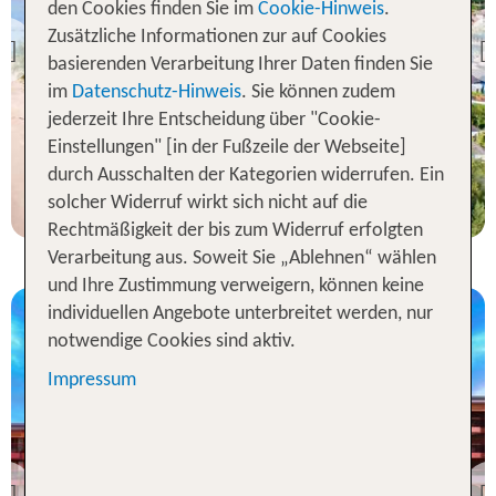
Koh Phi Phi
den Cookies finden Sie im
Cookie-Hinweis
.
TUI BLUE Mai Khao Lak
Zusätzliche Informationen zur auf Cookies
Previous
basierenden Verarbeitung Ihrer Daten finden Sie
70 % Weiterempfehlung
im
Datenschutz-Hinweis
. Sie können zudem
jederzeit Ihre Entscheidung über "Cookie-
statt
7 Nächte, ÜF, DZ
903 €
Einstellungen" [in der Fußzeile der Webseite]
durch Ausschalten der Kategorien widerrufen. Ein
p.P. ab 874 €
solcher Widerruf wirkt sich nicht auf die
Rechtmäßigkeit der bis zum Widerruf erfolgten
Verarbeitung aus. Soweit Sie „Ablehnen“ wählen
und Ihre Zustimmung verweigern, können keine
individuellen Angebote unterbreitet werden, nur
notwendige Cookies sind aktiv.
Impressum
Koh Phi Phi
Avista Grande Phuket
Karon - MGallery by
Sofitel