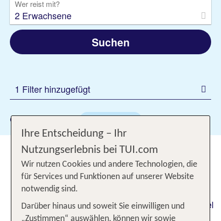
Wer reist mit?
2 Erwachsene
Suchen
1 Filter hinzugefügt
Gewählte Filter:
Koh Phi Phi
Ihre Entscheidung – Ihr
Nutzungserlebnis bei TUI.com
Koh Phi Phi: Dein Ticket in
Thailands Paradies
Wir nutzen Cookies und andere Technologien, die
für Services und Funktionen auf unserer Website
notwendig sind.
Koh Phi Phi als eine atemberaubende Inselgruppe
in der Andamanensee ist ein begehrtes Urlaubsziel
Darüber hinaus und soweit Sie einwilligen und
und ein wahres tropisches Paradies. Mit seinen
„Zustimmen“ auswählen, können wir sowie