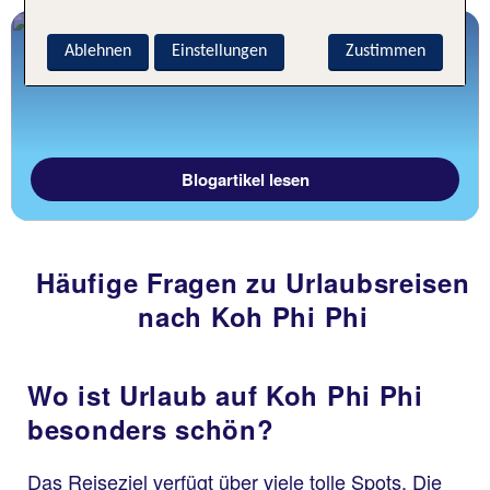
Inselhopping Thailand
Ablehnen
Einstellungen
Zustimmen
Ein Besuch bei Nemo
Blogartikel lesen
Häufige Fragen zu Urlaubsreisen
nach Koh Phi Phi
Wo ist Urlaub auf Koh Phi Phi
besonders schön?
Das Reiseziel verfügt über viele tolle Spots. Die