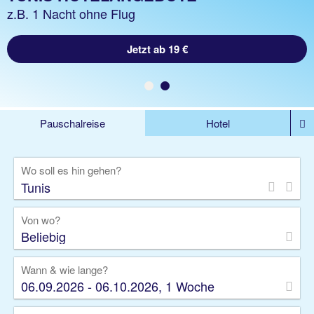
z.B. 1 Woche Hotel inkl. Flug
z.B. 1 Nacht ohne Flug
Jetzt ab 538 €
Jetzt ab 19 €
Pauschalreise
Hotel
DEALS
Flug
Ferienhaus
Mietwagen
Wo soll es hin gehen?
Kreuzfahrten
Rundreisen
Ausflüge
Camper
Privattransfer
Zusatzleistungen
Von wo?
Beliebig
Wann & wie lange?
06.09.2026 - 06.10.2026, 1 Woche