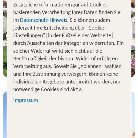
Zusätzliche Informationen zur auf Cookies
Tunis
basierenden Verarbeitung Ihrer Daten finden Sie
El Mouradi Gammarth
im
Datenschutz-Hinweis
. Sie können zudem
Previous
jederzeit Ihre Entscheidung über "Cookie-
80 % Weiterempfehlung
Einstellungen" [in der Fußzeile der Webseite]
durch Ausschalten der Kategorien widerrufen. Ein
statt
solcher Widerruf wirkt sich nicht auf die
7 Nächte, HP, DZ
837 €
Rechtmäßigkeit der bis zum Widerruf erfolgten
p.P. ab 814 €
Verarbeitung aus. Soweit Sie „Ablehnen“ wählen
und Ihre Zustimmung verweigern, können keine
individuellen Angebote unterbreitet werden, nur
notwendige Cookies sind aktiv.
Impressum