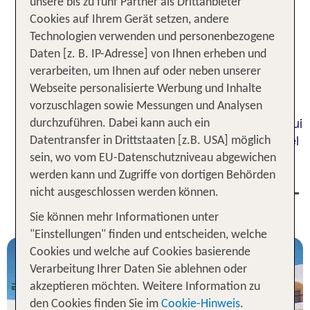
unsere bis zu fünf Partner als Drittanbieter
hat viel zu bieten. Von
Hauptstadt Tunesiens
Cookies auf Ihrem Gerät setzen, andere
über
kulturellen Sehenswürdigkeiten
Technologien verwenden und personenbezogene
bis hin zu
kulinarische Köstlichkeiten
Daten [z. B. IP-Adresse] von Ihnen erheben und
füllst Du Dein
wunderschönen Stränden
verarbeiten, um Ihnen auf oder neben unserer
Urlaubsprogramm mit unterschiedlichsten
Webseite personalisierte Werbung und Inhalte
Aktivitäten. Tunesien Urlaub muss nicht immer
vorzuschlagen sowie Messungen und Analysen
Djerba, Hammamet, Monastir oder Port El Kantaoui
durchzuführen. Dabei kann auch ein
heißen. Spannende Fakten rund um Dein Reiseziel
Datentransfer in Drittstaaten [z.B. USA] möglich
erfährst Du hier.
sein, wo vom EU-Datenschutzniveau abgewichen
werden kann und Zugriffe von dortigen Behörden
1 Woche Tunis Urlaub inkl. Flug -
nicht ausgeschlossen werden können.
Unsere TOP Angebote
Sie können mehr Informationen unter
"Einstellungen" finden und entscheiden, welche
Cookies und welche auf Cookies basierende
Verarbeitung Ihrer Daten Sie ablehnen oder
akzeptieren möchten. Weitere Information zu
den Cookies finden Sie im
Cookie-Hinweis
.