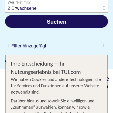
Wer reist mit?
2 Erwachsene
Suchen
1 Filter hinzugefügt
Gewählte Filter:
Tunis
Ihre Entscheidung – Ihr
Nutzungserlebnis bei TUI.com
Kolonialer Charme und arabische
Wir nutzen Cookies und andere Technologien, die
Tradition: Willkommen im Urlaub
für Services und Funktionen auf unserer Website
in Tunis
notwendig sind.
Darüber hinaus und soweit Sie einwilligen und
Du möchtest Deinen nächsten
Urlaub in Tunis
„Zustimmen“ auswählen, können wir sowie
verbringen? Eine ausgezeichnete Wahl! Die