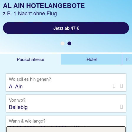
AL AIN URLAUB
AL AIN HOTELANGEBOTE
z.B. 1 Woche Hotel inkl. Flug
z.B. 1 Nacht ohne Flug
Jetzt ab 1155 €
Jetzt ab 47 €
Pauschalreise
Hotel
DEALS
Flug
Ferienhaus
Mietwagen
Wo soll es hin gehen?
Kreuzfahrten
Rundreisen
Ausflüge
Camper
Privattransfer
Zusatzleistungen
Von wo?
Beliebig
Wann & wie lange?
06.09.2026 - 06.10.2026, 1 Woche