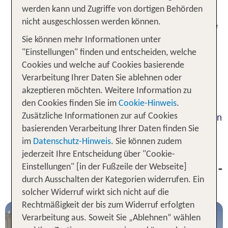
werden kann und Zugriffe von dortigen Behörden
Gartenstadt der Vereinigten Arabischen
nicht ausgeschlossen werden können.
. Der Grund dafür ist die seltene Lage: Die
Emirate
Stadt befindet sich im Emirat Abu Dhabi in einer
Sie können mehr Informationen unter
Region, in der es
natürliche Quellen und
"Einstellungen" finden und entscheiden, welche
gibt, die die Existenz von
Wasseradern
Oasen
Cookies und welche auf Cookies basierende
ermöglichen. Abgesehen davon lohnt sich ein
Verarbeitung Ihrer Daten Sie ablehnen oder
Urlaub in Al Ain, um
zu machen,
Wüstentouren
akzeptieren möchten. Weitere Information zu
zu bestaunen
historische Sehenswürdigkeiten
den Cookies finden Sie im
Cookie-Hinweis
.
und in
zu baden. Neugierig? Dann
Thermalquellen
Zusätzliche Informationen zur auf Cookies
buch eine Reise nach Al Ain im Emirat Abu Dhabi
basierenden Verarbeitung Ihrer Daten finden Sie
und pack Deinen Koffer für ein Wüstenabenteuer!
im
Datenschutz-Hinweis
. Sie können zudem
jederzeit Ihre Entscheidung über "Cookie-
1 Woche Al Ain Urlaub inkl. Flug -
Einstellungen" [in der Fußzeile der Webseite]
Unsere TOP Angebote
durch Ausschalten der Kategorien widerrufen. Ein
solcher Widerruf wirkt sich nicht auf die
Rechtmäßigkeit der bis zum Widerruf erfolgten
Verarbeitung aus. Soweit Sie „Ablehnen“ wählen