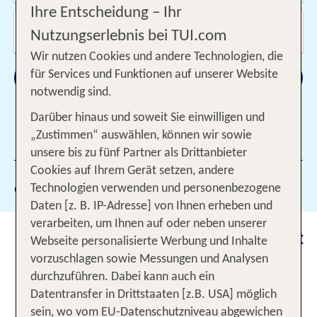
Ihre Entscheidung – Ihr
Wer reist mit?
Nutzungserlebnis bei TUI.com
2 Erwachsene
Wir nutzen Cookies und andere Technologien, die
Suchen
für Services und Funktionen auf unserer Website
notwendig sind.
Darüber hinaus und soweit Sie einwilligen und
„Zustimmen“ auswählen, können wir sowie
1 Filter hinzugefügt
unsere bis zu fünf Partner als Drittanbieter
Cookies auf Ihrem Gerät setzen, andere
Gewählte Filter:
Al Ain
Technologien verwenden und personenbezogene
Daten [z. B. IP-Adresse] von Ihnen erheben und
verarbeiten, um Ihnen auf oder neben unserer
Urlaub in Al Ain: die Gartenstadt
Webseite personalisierte Werbung und Inhalte
der Vereinigten Arabischen
vorzuschlagen sowie Messungen und Analysen
Emirate
durchzuführen. Dabei kann auch ein
Datentransfer in Drittstaaten [z.B. USA] möglich
Das Reiseziel
ist auch bekannt als die
sein, wo vom EU-Datenschutzniveau abgewichen
Al Ain