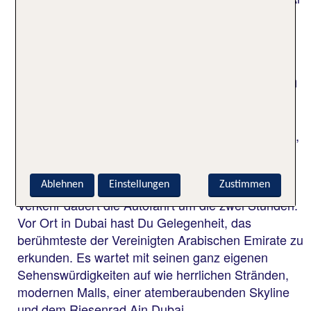
Ain ziehen sich ebenfalls großartige Wander- und
Spazierwege entlang von Palmenhainen.
Von Al Ain nach Dubai in Deinem
Urlaub
Von Al Ain nach Dubai zu reisen, ist relativ einfach,
da beide Städte in den Vereinigten Arabischen
Emiraten liegen und über Fernstraßen gut
miteinander verbunden sind. Je nach Route und
Ablehnen
Einstellungen
Zustimmen
Verkehr dauert die Autofahrt um die zwei Stunden.
Vor Ort in Dubai hast Du Gelegenheit, das
berühmteste der Vereinigten Arabischen Emirate zu
erkunden. Es wartet mit seinen ganz eigenen
Sehenswürdigkeiten auf wie herrlichen Stränden,
modernen Malls, einer atemberaubenden Skyline
und dem Riesenrad Ain Dubai.