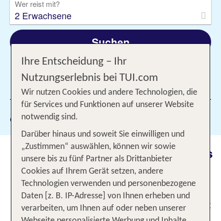
Wer reist mit?
2 Erwachsene
Suchen
Ihre Entscheidung – Ihr
Nutzungserlebnis bei TUI.com
1 Filter hinzugefügt
Wir nutzen Cookies und andere Technologien, die
für Services und Funktionen auf unserer Website
Gewählte Filter:
notwendig sind.
Phu Quoc
Darüber hinaus und soweit Sie einwilligen und
„Zustimmen“ auswählen, können wir sowie
Phu Quoc: Vietnams traumhaftes
unsere bis zu fünf Partner als Drittanbieter
Inselparadies
Cookies auf Ihrem Gerät setzen, andere
Technologien verwenden und personenbezogene
Ankommen auf einem paradiesischen Eiland und
Daten [z. B. IP-Adresse] von Ihnen erheben und
die Last des Alltags zurücklassen – das gelingt mit
verarbeiten, um Ihnen auf oder neben unserer
einer Reise nach Phu Quoc. Das tropische Juwel
Webseite personalisierte Werbung und Inhalte