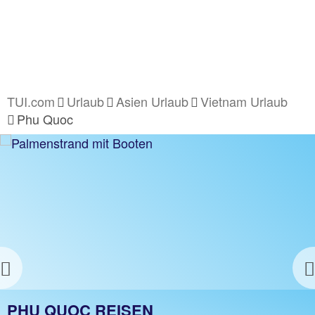
TUI.com
Urlaub
Asien Urlaub
Vietnam Urlaub
Phu Quoc
PHU QUOC HOTELS
z.B. 1 Nacht ohne Flug
Jetzt ab 332 €
Previous
PHU QUOC REISEN