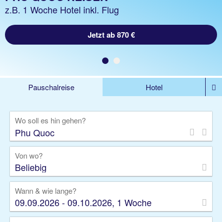
z.B. 1 Woche Hotel inkl. Flug
Jetzt ab 870 €
Pauschalreise
Hotel
DEALS
Flug
Ferienhaus
Mietwagen
Wo soll es hin gehen?
Kreuzfahrten
Rundreisen
Ausflüge
Camper
Privattransfer
Zusatzleistungen
Von wo?
Beliebig
Wann & wie lange?
09.09.2026 - 09.10.2026, 1 Woche