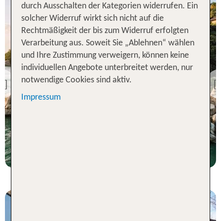
durch Ausschalten der Kategorien widerrufen. Ein
solcher Widerruf wirkt sich nicht auf die
Rechtmäßigkeit der bis zum Widerruf erfolgten
Verarbeitung aus. Soweit Sie „Ablehnen“ wählen
und Ihre Zustimmung verweigern, können keine
Phu Quoc inkl. Flug
individuellen Angebote unterbreitet werden, nur
Six Senses Ninh Van Bay
notwendige Cookies sind aktiv.
Previous
100 % Weiterempfehlung
Impressum
statt
7 Nächte, ÜF, VI
4353 €
p.P. ab 3256 €