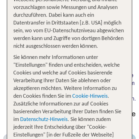
ist mit 70.000 Einwohnern die größte Insel
vorzuschlagen sowie Messungen und Analysen
Vietnams und liegt vor der Südwestküste des
durchzuführen. Dabei kann auch ein
Landes. Sie begeistert mit wunderschönen
Datentransfer in Drittstaaten [z.B. USA] möglich
feinsandigen Stränden, sattgrünen
sein, wo vom EU-Datenschutzniveau abgewichen
Dschungelwäldern und vielfältigen
werden kann und Zugriffe von dortigen Behörden
Sehenswürdigkeiten. Du erlebst pulsierendes
nicht ausgeschlossen werden können.
Treiben in der Hauptstadt Duong Dong, lernst
Sie können mehr Informationen unter
malerische Dörfer kennen, besichtigst
"Einstellungen" finden und entscheiden, welche
eindrucksvolle Tempel und erkundest einen
Cookies und welche auf Cookies basierende
einzigartigen Reichtum der Natur. Beim Blick in die
Verarbeitung Ihrer Daten Sie ablehnen oder
Urlaubsangebote siehst Du, dass Phu Quoc zudem
akzeptieren möchten. Weitere Information zu
mit großartigen Hotels aufwartet. Lass Dich von
den Cookies finden Sie im
Cookie-Hinweis
.
TUI auf Vietnams traumhafte Tropeninsel entführen.
Zusätzliche Informationen zur auf Cookies
Bestseller auf Phu Quoc inklusive
basierenden Verarbeitung Ihrer Daten finden Sie
im
Datenschutz-Hinweis
. Sie können zudem
Flug
jederzeit Ihre Entscheidung über "Cookie-
Einstellungen" [in der Fußzeile der Webseite]