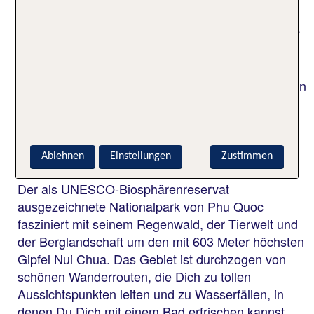
Grauen düsterer Zeiten nachspüren. Direkt
gegenüber besichtigst Du das War Memorial. Über
die friedliche Vergangenheit der Insel erfährst Du
Wissenswertes im Coi-Nguon-Museum. Nicht nur
die Exponate sind interessant, auch genießt Du von
den Terrassen des fünfstöckigen Gebäudes einen
tollen Blick.
Aktivurlaub auf Phu Quoc
Ablehnen
Einstellungen
Zustimmen
Der als UNESCO-Biosphärenreservat
ausgezeichnete Nationalpark von Phu Quoc
fasziniert mit seinem Regenwald, der Tierwelt und
der Berglandschaft um den mit 603 Meter höchsten
Gipfel Nui Chua. Das Gebiet ist durchzogen von
schönen Wanderrouten, die Dich zu tollen
Aussichtspunkten leiten und zu Wasserfällen, in
denen Du Dich mit einem Bad erfrischen kannst.