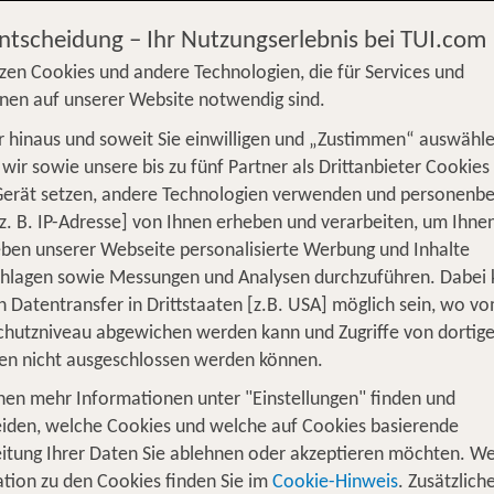
Entscheidung – Ihr Nutzungserlebnis bei TUI.com
 ab 160 €
zen Cookies und andere Technologien, die für Services und
nen auf unserer Website notwendig sind.
 hinaus und soweit Sie einwilligen und „Zustimmen“ auswähle
wir sowie unsere bis zu fünf Partner als Drittanbieter Cookies
S
Flug
Ferienhaus
Mietwagen
Kreu
Gerät setzen, andere Technologien verwenden und personenb
üge
Camper
Privattransfer
Zusatzleistun
z. B. IP-Adresse] von Ihnen erheben und verarbeiten, um Ihne
ben unserer Webseite personalisierte Werbung und Inhalte
Flug hinzufügen
chlagen sowie Messungen und Analysen durchzuführen. Dabei
n Datentransfer in Drittstaaten [z.B. USA] möglich sein, wo v
hutzniveau abgewichen werden kann und Zugriffe von dortig
Wer reist mit?
en nicht ausgeschlossen werden können.
2
2 Erwachsene
nen mehr Informationen unter "Einstellungen" finden und
iden, welche Cookies und welche auf Cookies basierende
itung Ihrer Daten Sie ablehnen oder akzeptieren möchten. We
tion zu den Cookies finden Sie im
Cookie-Hinweis
. Zusätzlich