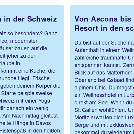
in der Schweiz
Von Ascona bis 
Resort in den s
weiz so besonders? Ganz
vice, modernster
Du bist auf der Suche na
äuser bauen auf die
Aufenthalt in einem Well
eit jeher zu den
zahlreiche traumhafte U
rlaube in
entspannen kannst. Zerm
u kommt eine Küche, die
Blick auf das Matterhor
undheit legt. Frische
Oberland bei Gstaad fin
e geben deinem Körper die
alpinem Chic. Du magst e
 Starte beispielsweise
ein Wellnesshotel mit ur
chweiz mit einer Yoga-
direkt am See. Wenn du d
dir danach ein wenig
St. Gallen wohlfühlen. 
 Am Nachmittag gleitest
Moritz erwarten dich Lu
hneite Hänge in Davos
Berge und mit exklusive
 Pistenspaß in den heißen
bekommst du wiederum im