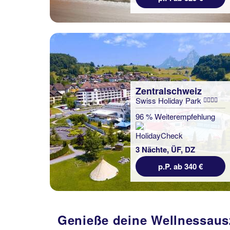
Zentralschweiz
Swiss Holiday Park
96 % Weiterempfehlung
3 Nächte, ÜF, DZ
p.P. ab 340 €
Genieße deine Wellnessausz