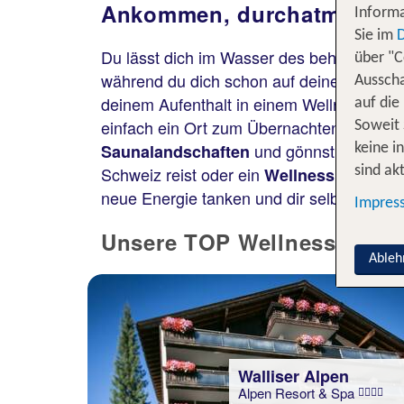
Ankommen, durchatmen, los
Informa
Sie im
Du lässt dich im Wasser des beheizten
Au
über "C
während du dich schon auf deine nächst
Ausscha
deinem Aufenthalt in einem Wellnesshotel 
auf die
einfach ein Ort zum Übernachten – es ist
Soweit 
und gönnst dir wohl
Saunalandschaften
keine i
Schweiz reist oder ein
für
Wellnesshotel
sind akt
neue Energie tanken und dir selbst wie
Impres
Unsere TOP Wellnesshotels 
Ableh
Walliser Alpen
Alpen Resort & Spa