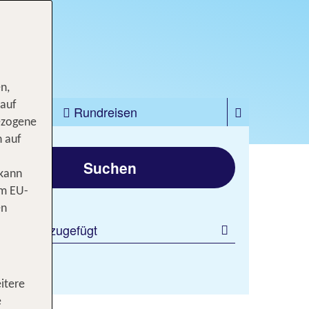
n,
 auf
zfahrten
Rundreisen
ezogene
gen
n auf
Suchen
 kann
om EU-
en
 Filter hinzugefügt
itere
e