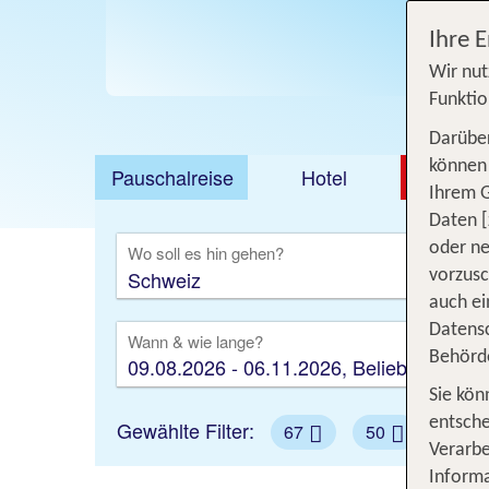
Ihre 
Jetzt
Wir nut
Funktio
Darüber
können 
Pauschalreise
Hotel
DEAL
Ihrem 
Ausfl
Daten [
oder ne
Wo soll es hin gehen?
vorzus
auch ei
Datensc
Wann & wie lange?
Behörd
09.08.2026 - 06.11.2026, Beliebig
Sie kön
entsche
Gewählte Filter:
67
50
Verarbe
Informa