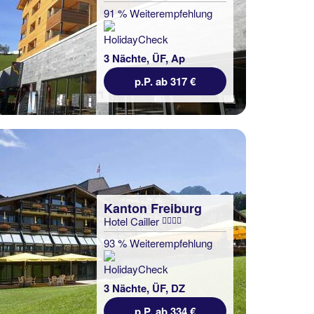
91 % Weiterempfehlung
3 Nächte, ÜF, Ap
p.P. ab 317 €
Kanton Freiburg
Hotel Cailler
93 % Weiterempfehlung
3 Nächte, ÜF, DZ
p.P. ab 334 €