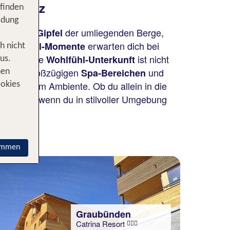
Schweiz
 finden
idung
der umliegenden Berge,
hneiten Gipfel
e
erwarten dich bei
Wohlfühl-Momente
h nicht
ne derartige
ist nicht
Wohlfühl-Unterkunft
us.
t du in großzügigen
und
Spa-Bereichen
nen
prechendem Ambiente. Ob du allein in die
ookies
h gemacht, wenn du in stilvoller Umgebung
immen
Graubünden
Catrina Resort