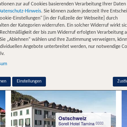
lassen – dein Wellnesshotel in der 
tionen zur auf Cookies basierenden Verarbeitung Ihrer Daten
Datenschutz-Hinweis
. Sie können zudem jederzeit Ihre Entsche
treiben, genießt dabei den Blick auf die
ßenpools
versc
ookie-Einstellungen" [in der Fußzeile der Webseite] durch
e
freust – solche und ähnlich unvergesslich
Anwendung
lten der Kategorien widerrufen. Ein solcher Widerruf wirkt sic
in der Schweiz! Ob in Zürich, Luzern oder im Wallis: Ei
 Rechtmäßigkeit der bis zum Widerruf erfolgten Verarbeitung a
 ein
. Hier entspanns
Rückzugsort für Körper und Seele
Sie „Ablehnen“ wählen und Ihre Zustimmung verweigern, kön
tuende
und aromatische
in ans
Massagen
Dampfbäder
ndividuellen Angebote unterbreitet werden, nur notwendige C
 Paare suchst – ein Spa-Hotel in der Schweiz ist für dic
iv.
der näherkommen möchtest.
sum
für 3 Nächte in der Schweiz
nen
Einstellungen
Zust
Ostschweiz
Sorell Hotel Tamina