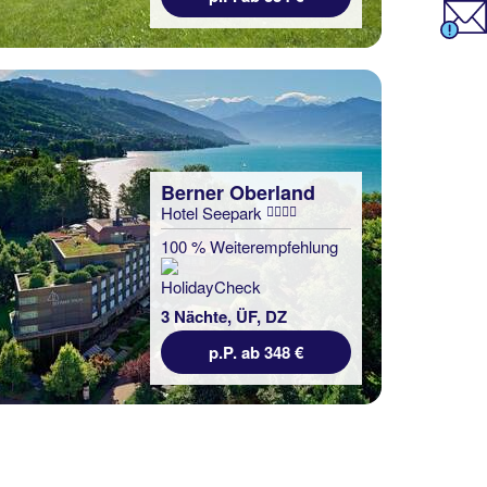
Berner Oberland
Hotel Seepark
100 % Weiterempfehlung
3 Nächte, ÜF, DZ
p.P. ab 348 €