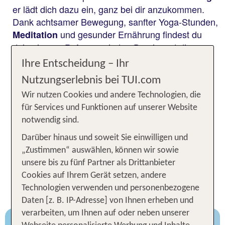
er lädt dich dazu ein, ganz bei dir anzukommen.
Dank achtsamer Bewegung, sanfter Yoga-Stunden,
und gesunder Ernährung findest du
Meditation
deine innere
wieder: Du nimmst dir
Balance
bewusst Zeit für dich, erlebst Ruhe,
und
Natur
Ihre Entscheidung – Ihr
kleine Pausen vom digitalen Leben. Ob in
Nutzungserlebnis bei TUI.com
Travemünde an der Ostsee oder auf Sylt, in der
Wir nutzen Cookies und andere Technologien, die
Rhön oder im Allgäu – ein
Yoga Urlaub in
für Services und Funktionen auf unserer Website
schenkt dir Raum für echte
Deutschland
notwendig sind.
Entschleunigung und ein neues Körpergefühl.
Entdecke mit TUI deine Oase der
Entspannung
Darüber hinaus und soweit Sie einwilligen und
und stelle dich selbst wieder in den Mittelpunkt.
„Zustimmen“ auswählen, können wir sowie
unsere bis zu fünf Partner als Drittanbieter
Unsere TOP 6 Yogahotel
Cookies auf Ihrem Gerät setzen, andere
Empfehlungen in Deutschland
Technologien verwenden und personenbezogene
Daten [z. B. IP-Adresse] von Ihnen erheben und
verarbeiten, um Ihnen auf oder neben unserer