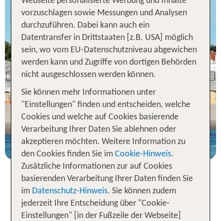
Webseite personalisierte Werbung und Inhalte
vorzuschlagen sowie Messungen und Analysen
durchzuführen. Dabei kann auch ein
Datentransfer in Drittstaaten [z.B. USA] möglich
Ostsee -
sein, wo vom EU-Datenschutzniveau abgewichen
Travemünde
werden kann und Zugriffe von dortigen Behörden
ATLANTIC Grand Hotel
TravemÃ¼nde
nicht ausgeschlossen werden können.
Previous
79 % Weiterempfehlung
Sie können mehr Informationen unter
"Einstellungen" finden und entscheiden, welche
Cookies und welche auf Cookies basierende
1 Nacht, Ü, XX
Verarbeitung Ihrer Daten Sie ablehnen oder
p.P. ab 53 €
akzeptieren möchten. Weitere Information zu
den Cookies finden Sie im
Cookie-Hinweis
.
Zusätzliche Informationen zur auf Cookies
basierenden Verarbeitung Ihrer Daten finden Sie
im
Datenschutz-Hinweis
. Sie können zudem
Yoga im Atlantic Grand Hotel
jederzeit Ihre Entscheidung über "Cookie-
Travemünde:
Einstellungen" [in der Fußzeile der Webseite]