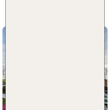
mit eigenem Yoga Team
✓
Achtsamkeit & Meditation
✓
tägliche Yogaeinheiten
✓
Mecklenburg-
Vorpommern
HUBERTUS Mountain
Refugio AllgÃ¤u
Previous
99 % Weiterempfehlung
statt
3 Nächte, VP, DZ
870 €
p.P. ab 855 €