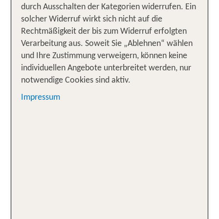
durch Ausschalten der Kategorien widerrufen. Ein
Yoga für Anfänger und Geübte
✓
solcher Widerruf wirkt sich nicht auf die
Rechtmäßigkeit der bis zum Widerruf erfolgten
Do, Fr, Sa Yogakurse im Preis inklusive
✓
Verarbeitung aus. Soweit Sie „Ablehnen“ wählen
private Yogastunden vor Ort buchbar
✓
und Ihre Zustimmung verweigern, können keine
individuellen Angebote unterbreitet werden, nur
notwendige Cookies sind aktiv.
Yoga im Dorint Bad Brückenau:
Impressum
Yoga-Kurse für Anfänger und Fortgeschrittene
✓
Private Yogastunden buchbar
✓
Yoga Retreats
✓
Yoga in der Seezeitlodge Hotel &
Spa: