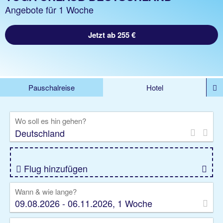
Angebote für 1 Woche
Jetzt ab 255 €
Pauschalreise
Hotel
DEALS
Flug
Ferienhaus
Mietwagen
Wo soll es hin gehen?
Kreuzfahrten
Rundreisen
Ausflüge
Camper
Privattransfer
Zusatzleistungen
Flug hinzufügen
Wann & wie lange?
09.08.2026 - 06.11.2026, 1 Woche