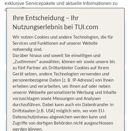
exklusive Servicepakete und aktuelle Informationen zu
deinem Flug.
Ihre Entscheidung – Ihr
Nutzungserlebnis bei TUI.com
Web Check-in & Sitzplätze
Wir nutzen Cookies und andere Technologien, die für
Schnell & bequem online einchecken, Gepäck &
Services und Funktionen auf unserer Website
Sitzplätze buchen
notwendig sind.
Darüber hinaus und soweit Sie einwilligen und
Zum Web Check-in
„Zustimmen“ auswählen, können wir sowie unsere bis
zu fünf Partner als Drittanbieter Cookies auf Ihrem
Gerät setzen, andere Technologien verwenden und
Servicepakete & FlexStorno
personenbezogene Daten [z. B. IP-Adresse] von Ihnen
erheben und verarbeiten, um Ihnen auf oder neben
Flexibel bleiben und für den Fall einer
unserer Webseite personalisierte Werbung und Inhalte
Stornierung Vorteile sichern
vorzuschlagen sowie Messungen und Analysen
durchzuführen. Dabei kann auch ein Datentransfer in
Servicepakete & FlexStorno
Drittstaaten [z.B. USA] möglich sein, wo vom EU-
Datenschutzniveau abgewichen werden kann und
Zugriffe von dortigen Behörden nicht ausgeschlossen
werden können.
Verpflegung an Board