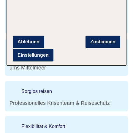
Flexibel Umbuchen & Stornieren
Mit Flex Tarif gebührenfrei umbuchen oder
stornieren
Ablehnen
Zustimmen
Günstige Flugtickets
Einstellungen
Buche günstige Flüge in schönsten Ziele rund
ums Mittelmeer
Sorglos reisen
Professionelles Krisenteam & Reiseschutz
Flexibilität & Komfort