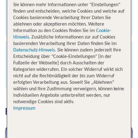
Sie können mehr Informationen unter "Einstellungen"
Bereits vor Abflug Essen buchen oder einen
finden und entscheiden, welche Cookies und welche auf
Blick in die Menükarte werfen
Cookies basierende Verarbeitung Ihrer Daten Sie
ablehnen oder akzeptieren möchten. Weitere
Zum Snack- & Speisenangebot
Information zu den Cookies finden Sie im
Cookie-
Hinweis
. Zusätzliche Informationen zur auf Cookies
basierenden Verarbeitung Ihrer Daten finden Sie im
Datenschutz-Hinweis
. Sie können zudem jederzeit Ihre
TUI fly Flugstatus
Entscheidung über "Cookie-Einstellungen" [in der
Fußzeile der Webseite] durch Ausschalten der
Geplante und aktuelle Ankunfts- und
Kategorien widerrufen. Ein solcher Widerruf wirkt sich
Abflugzeiten deines TUI fly Fluges
nicht auf die Rechtmäßigkeit der bis zum Widerruf
Zum Flugstatus
erfolgten Verarbeitung aus. Soweit Sie „Ablehnen“
wählen und Ihre Zustimmung verweigern, können keine
individuellen Angebote unterbreitet werden, nur
notwendige Cookies sind aktiv.
Impressum
Beliebte Flugziele entdecken
Flüge nach Mallorca