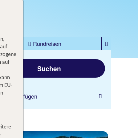
n,
zfahrten
Rundreisen
 auf
ezogene
gen
n auf
Suchen
 kann
om EU-
en
ilter hinzufügen
itere
e