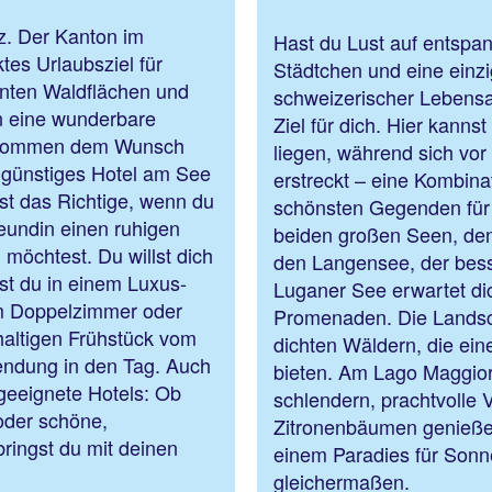
z. Der Kanton im
Hast du Lust auf entspa
ktes Urlaubsziel für
Städtchen und eine einzi
nten Waldflächen und
schweizerischer Lebensar
in eine wunderbare
Ziel für dich. Hier kann
in kommen dem Wunsch
liegen, während sich vo
 günstiges Hotel am See
erstreckt – eine Kombinat
st das Richtige, wenn du
schönsten Gegenden für 
reundin einen ruhigen
beiden großen Seen, de
möchtest. Du willst dich
den Langensee, der bess
t du in einem Luxus-
Luganer See erwartet di
em Doppelzimmer oder
Promenaden. Die Landsch
haltigen Frühstück vom
dichten Wäldern, die ein
wendung in den Tag. Auch
bieten. Am Lago Maggior
 geeignete Hotels: Ob
schlendern, prachtvolle 
oder schöne,
Zitronenbäumen genieße
bringst du mit deinen
einem Paradies für Sonn
gleichermaßen.