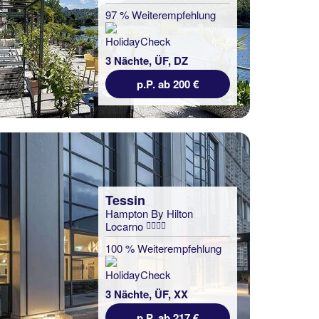
97 % Weiterempfehlung
3 Nächte, ÜF, DZ
p.P. ab 200 €
Tessin
Hampton By Hilton
Locarno
100 % Weiterempfehlung
3 Nächte, ÜF, XX
p.P. ab 217 €