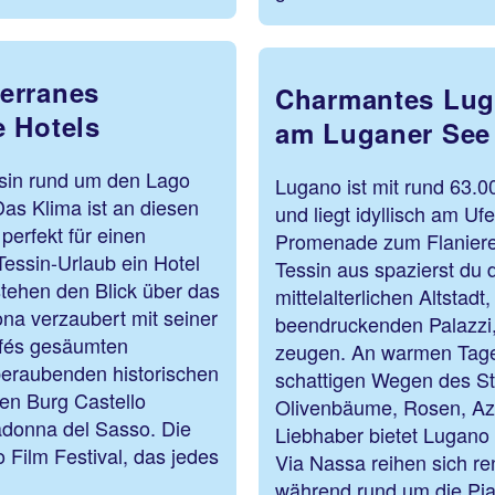
erranes
Charmantes Lug
e Hotels
am Luganer See
ssin rund um den Lago
Lugano ist mit rund 63.0
as Klima ist an diesen
und liegt idyllisch am U
perfekt für einen
Promenade zum Flanieren
Tessin-Urlaub ein Hotel
Tessin aus spazierst du
tehen den Blick über das
mittelalterlichen Altstad
ona verzaubert mit seiner
beendruckenden Palazzi,
afés gesäumten
zeugen. An warmen Tagen
eraubenden historischen
schattigen Wegen des St
hen Burg Castello
Olivenbäume, Rosen, Az
adonna del Sasso. Die
Liebhaber bietet Lugano 
 Film Festival, das jedes
Via Nassa reihen sich r
während rund um die Pia