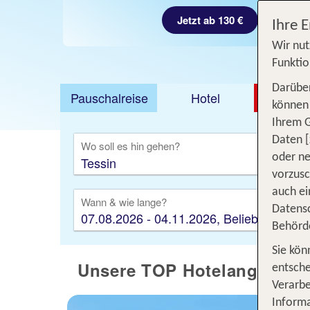
Jetzt ab 130 €
Ihre 
Wir nut
Funktio
Darüber
Pauschalreise
Hotel
DEAL
können 
Ihrem 
Ausfl
Daten [
Wo soll es hin gehen?
oder ne
vorzus
auch ei
Wann & wie lange?
Datensc
07.08.2026 - 04.11.2026, Beliebig
Behörd
Sie kön
Unsere TOP Hotelangebote 
entsche
Verarbe
Informa