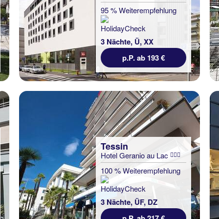
95 % Weiterempfehlung
3 Nächte, Ü, XX
p.P. ab 193 €
Tessin
Hotel Geranio au Lac
100 % Weiterempfehlung
3 Nächte, ÜF, DZ
p.P. ab 217 €