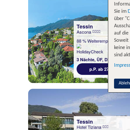
Informa
Sie im
über "C
Tessin
Ausscha
Ascona
auf die
88 % Weiterempfehlung
Soweit 
keine i
sind akt
3 Nächte, ÜF, DZ
Impres
p.P. ab 273 €
Ableh
Tessin
Hotel Tiziana