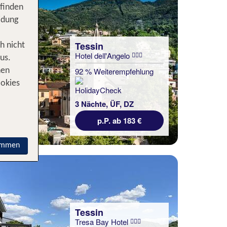
 finden
idung
Tessin
h nicht
Hotel dell'Angelo
us.
92 % Weiterempfehlung
nen
ookies
3 Nächte, ÜF, DZ
p.P. ab 183 €
immen
Tessin
Tresa Bay Hotel