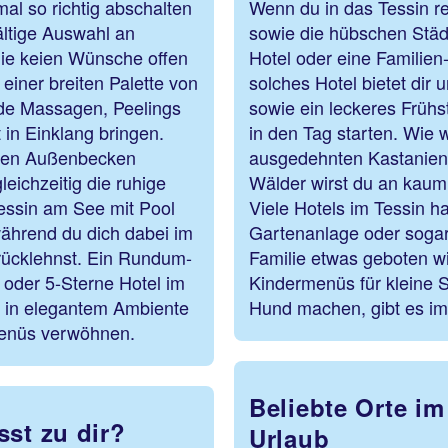
al so richtig abschalten
Wenn du in das Tessin r
ältige Auswahl an
sowie die hübschen Städ
die keien Wünsche offen
Hotel oder eine Familien
einer breiten Palette von
solches Hotel bietet dir
de Massagen, Peelings
sowie ein leckeres Frühst
 in Einklang bringen.
in den Tag starten. Wie w
zten Außenbecken
ausgedehnten Kastanienw
leichzeitig die ruhige
Wälder wirst du an kaum
essin am See mit Pool
Viele Hotels im Tessin h
ährend du dich dabei im
Gartenanlage oder sogar 
urücklehnst. Ein Rundum-
Familie etwas geboten wi
 oder 5-Sterne Hotel im
Kindermenüs für kleine 
e in elegantem Ambiente
Hund machen, gibt es im
 Menüs verwöhnen.
Beliebte Orte im
sst zu dir?
Urlaub