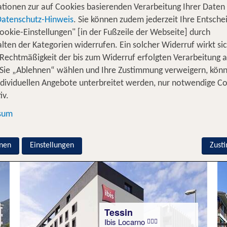
tionen zur auf Cookies basierenden Verarbeitung Ihrer Daten
Datenschutz-Hinweis
. Sie können zudem jederzeit Ihre Entsche
ookie-Einstellungen" [in der Fußzeile der Webseite] durch
Tessin
lten der Kategorien widerrufen. Ein solcher Widerruf wirkt sic
Binario 934 Boutique Hotel
 Rechtmäßigkeit der bis zum Widerruf erfolgten Verarbeitung a
100 % Weiterempfehlung
Sie „Ablehnen“ wählen und Ihre Zustimmung verweigern, kön
ndividuellen Angebote unterbreitet werden, nur notwendige C
iv.
3 Nächte, Ü, DZ
sum
p.P. ab 182 €
nen
Einstellungen
Zust
Tessin
Ibis Locarno