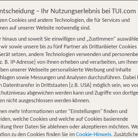
Entscheidung – Ihr Nutzungserlebnis bei TUI.com
zen Cookies und andere Technologien, die für Services und
nen auf unserer Website notwendig sind.
 hinaus und soweit Sie einwilligen und „Zustimmen“ auswähle
S
Flug
Ferienhaus
Mietwagen
Kreu
wir sowie unsere bis zu fünf Partner als Drittanbieter Cookies
Gerät setzen, andere Technologien verwenden und personenb
üge
Camper
Privattransfer
Zusatzleistun
z. B. IP-Adresse] von Ihnen erheben und verarbeiten, um Ihne
ben unserer Webseite personalisierte Werbung und Inhalte
Flug hinzufügen
chlagen sowie Messungen und Analysen durchzuführen. Dabei
n Datentransfer in Drittstaaten [z.B. USA] möglich sein, wo v
Wer reist mit?
hutzniveau abgewichen werden kann und Zugriffe von dortig
F
2 Erwachsene
en nicht ausgeschlossen werden können.
nen mehr Informationen unter "Einstellungen" finden und
für 3 Nächte Tessin
iden, welche Cookies und welche auf Cookies basierende
itung Ihrer Daten Sie ablehnen oder akzeptieren möchten. We
tion zu den Cookies finden Sie im
Cookie-Hinweis
. Zusätzlich