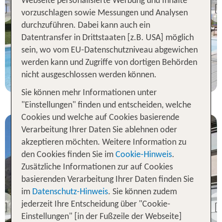
Webseite personalisierte Werbung und Inhalte
Hotel Tiziana
Previous
vorzuschlagen sowie Messungen und Analysen
100 % Weiterempfehlung
durchzuführen. Dabei kann auch ein
Datentransfer in Drittstaaten [z.B. USA] möglich
sein, wo vom EU-Datenschutzniveau abgewichen
3 Nächte, ÜF, DZ
werden kann und Zugriffe von dortigen Behörden
p.P. ab 191 €
nicht ausgeschlossen werden können.
Sie können mehr Informationen unter
"Einstellungen" finden und entscheiden, welche
Cookies und welche auf Cookies basierende
Verarbeitung Ihrer Daten Sie ablehnen oder
akzeptieren möchten. Weitere Information zu
den Cookies finden Sie im
Cookie-Hinweis
.
Zusätzliche Informationen zur auf Cookies
basierenden Verarbeitung Ihrer Daten finden Sie
Tessin
im
Datenschutz-Hinweis
. Sie können zudem
Smart-HOTEL MINUSIO,
a Swiss Quality Hotel
jederzeit Ihre Entscheidung über "Cookie-
Previous
Einstellungen" [in der Fußzeile der Webseite]
100 % Weiterempfehlung