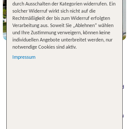
durch Ausschalten der Kategorien widerrufen. Ein
solcher Widerruf wirkt sich nicht auf die
3 Nächte, ÜF, DZ
Rechtmäßigkeit der bis zum Widerruf erfolgten
p.P. ab 213 €
Verarbeitung aus. Soweit Sie „Ablehnen“ wählen
und Ihre Zustimmung verweigern, können keine
individuellen Angebote unterbreitet werden, nur
notwendige Cookies sind aktiv.
Impressum
Urlaub im Tessin: Hotels zum
Wohlfühlen und Entspannen
Kristallklare Seen mit palmengesäumten Ufern und
ein malerisches Alpenpanorama: Das Tessin
verzaubert seine Besucher mit italienisch-
schweizerischem Flair. Der südlichste Kanton der
Schweiz
lädt dazu ein, die Natur zu erleben und zu
relaxen. Suchst du ein Hotel im Tessin, warten