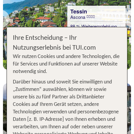
Tessin
Ascona
Previous
88 % Weiterempfehlung
Ihre Entscheidung – Ihr
3 Nächte, ÜF, DZ
Nutzungserlebnis bei TUI.com
p.P. ab 273 €
Wir nutzen Cookies und andere Technologien, die
für Services und Funktionen auf unserer Website
notwendig sind.
Darüber hinaus und soweit Sie einwilligen und
„Zustimmen“ auswählen, können wir sowie
unsere bis zu fünf Partner als Drittanbieter
Cookies auf Ihrem Gerät setzen, andere
Technologien verwenden und personenbezogene
Daten [z. B. IP-Adresse] von Ihnen erheben und
verarbeiten, um Ihnen auf oder neben unserer
Tessin