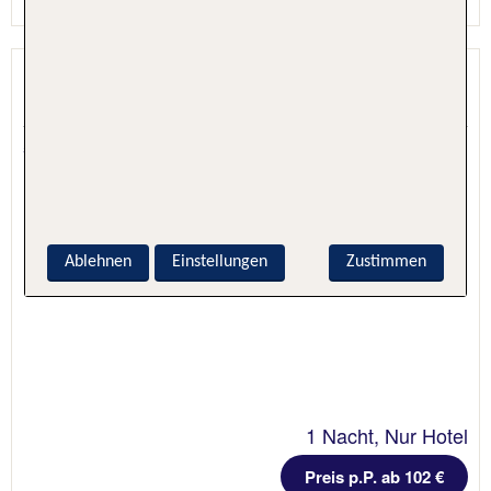
International au Lac
Lugano, Tessin, Schweiz
5.6 - 100 % Weiterempfehlung
Ablehnen
Einstellungen
Zustimmen
1 Nacht, Nur Hotel
Preis p.P. ab 102 €