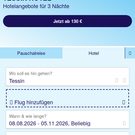
Hotelangebote für 3 Nächte
Jetzt ab 130 €
Pauschalreise
Hotel
DEALS
Flug
Ferienhaus
Mietwagen
Wo soll es hin gehen?
Kreuzfahrten
Rundreisen
Ausflüge
Camper
Privattransfer
Zusatzleistungen
Flug hinzufügen
Wann & wie lange?
08.08.2026 - 05.11.2026, Beliebig