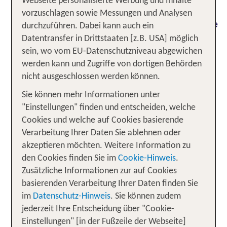
Webseite personalisierte Werbung und Inhalte
vorzuschlagen sowie Messungen und Analysen
Paradiesische Strände am Persischen Golf und die
durchzuführen. Dabei kann auch ein
faszinierenden Weiten der Arabischen Wüste vor
Datentransfer in Drittstaaten [z.B. USA] möglich
den Toren – Dubai wird dich mit seiner
sein, wo vom EU-Datenschutzniveau abgewichen
einzigartigen Atmosphäre begeistern, die
werden kann und Zugriffe von dortigen Behörden
pulsierendes Leben mit Ruhe und Entspannung
nicht ausgeschlossen werden können.
verbindet. Als eines der berühmtesten der sieben
Sie können mehr Informationen unter
Arabischen Emirate ist die Metropole Dubai
"Einstellungen" finden und entscheiden, welche
bekannt für ihre kulturelle Vielseitigkeit, die
Cookies und welche auf Cookies basierende
beeindruckende Architektur und spektakuläre
Verarbeitung Ihrer Daten Sie ablehnen oder
Schöpfungen wie die künstlich angelegte
akzeptieren möchten. Weitere Information zu
Inselgruppe The Palm. Kein Wunder, dass Dubai
den Cookies finden Sie im
Cookie-Hinweis
.
ebenso mit einer Vielfalt an Unterkünften glänzt:
Zusätzliche Informationen zur auf Cookies
Von luxuriösen Hotels im Herzen von Downtown
basierenden Verarbeitung Ihrer Daten finden Sie
Dubai bis zu traumhaften Resorts am Jumeirah
im
Datenschutz-Hinweis
. Sie können zudem
Beach – hier findest du garantiert das perfekte
jederzeit Ihre Entscheidung über "Cookie-
Refugium für deinen Traumurlaub.
Einstellungen" [in der Fußzeile der Webseite]