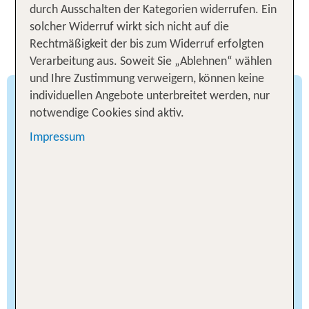
durch Ausschalten der Kategorien widerrufen. Ein
Wissenswertes für deine
solcher Widerruf wirkt sich nicht auf die
Rechtmäßigkeit der bis zum Widerruf erfolgten
Hotelsuche in Dubai
Verarbeitung aus. Soweit Sie „Ablehnen“ wählen
und Ihre Zustimmung verweigern, können keine
individuellen Angebote unterbreitet werden, nur
Familienfreundliche Resorts am
notwendige Cookies sind aktiv.
Jumeirah Beach
Impressum
Wenn du mit deiner Familie einen entspannten
Strandurlaub suchst, bieten die zahlreichen
Resorts am berühmten Jumeirah Beach die
perfekte Unterkunft. Der sanft abfallende Strand
mit seinem sicheren, flachen Wasser macht den
Badeurlaub zu einem Vergnügen für Groß und
Klein: Während die Kinder planschen, kannst du
die Sonne genießen. Viele dieser Hotels am
Strand von Dubai sind speziell auf Familien