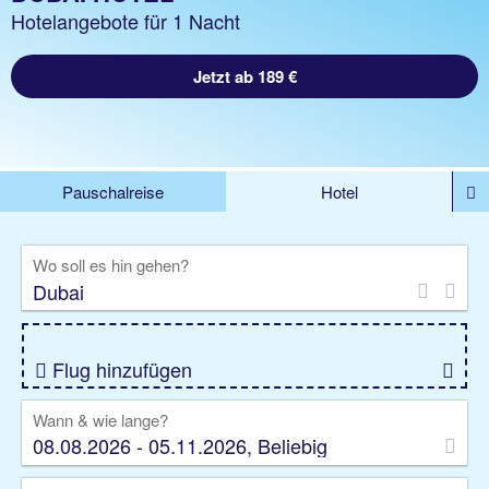
Hotelangebote für 1 Nacht
Jetzt ab 189 €
Pauschalreise
Hotel
DEALS
Flug
Ferienhaus
Mietwagen
Wo soll es hin gehen?
Kreuzfahrten
Rundreisen
Ausflüge
Camper
Privattransfer
Zusatzleistungen
Flug hinzufügen
Wann & wie lange?
08.08.2026 - 05.11.2026, Beliebig