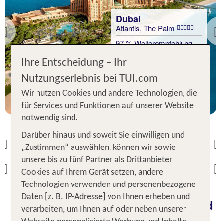
Dubai
Atlantis, The Palm
Dubai
Previous
Ramee Dream Hotel
97 % Weiterempfehlung
Downtown
Dubai
Ihre Entscheidung – Ihr
100 % Weiterempfehlung
Adagio Premium The
1 Nacht, ÜF, XX
Palm
Nutzungserlebnis bei TUI.com
p.P. ab 189 €
100 % Weiterempfehlung
Wir nutzen Cookies und andere Technologien, die
1 Nacht, Ü, XX
für Services und Funktionen auf unserer Website
p.P. ab 34 €
notwendig sind.
1 Nacht, Ü, XX
Darüber hinaus und soweit Sie einwilligen und
p.P. ab 35 €
Previous
„Zustimmen“ auswählen, können wir sowie
unsere bis zu fünf Partner als Drittanbieter
Previous
Cookies auf Ihrem Gerät setzen, andere
Technologien verwenden und personenbezogene
Daten [z. B. IP-Adresse] von Ihnen erheben und
Hotel in Dubai: Entspannung und
verarbeiten, um Ihnen auf oder neben unserer
Luxus in der Wüstenmetropole