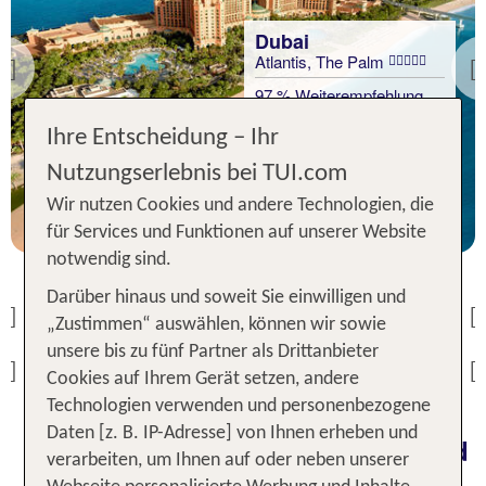
Dubai
Atlantis, The Palm
Dubai
Previous
Ramee Dream Hotel
97 % Weiterempfehlung
Downtown
Dubai
Ihre Entscheidung – Ihr
100 % Weiterempfehlung
Adagio Premium The
1 Nacht, ÜF, XX
Palm
Nutzungserlebnis bei TUI.com
p.P. ab 189 €
100 % Weiterempfehlung
Wir nutzen Cookies und andere Technologien, die
1 Nacht, Ü, XX
für Services und Funktionen auf unserer Website
p.P. ab 34 €
notwendig sind.
1 Nacht, Ü, XX
Darüber hinaus und soweit Sie einwilligen und
p.P. ab 35 €
Previous
„Zustimmen“ auswählen, können wir sowie
unsere bis zu fünf Partner als Drittanbieter
Previous
Cookies auf Ihrem Gerät setzen, andere
Technologien verwenden und personenbezogene
Daten [z. B. IP-Adresse] von Ihnen erheben und
Hotel in Dubai: Entspannung und
verarbeiten, um Ihnen auf oder neben unserer
Luxus in der Wüstenmetropole