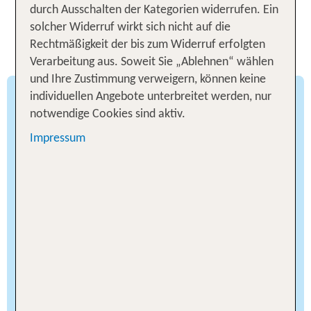
durch Ausschalten der Kategorien widerrufen. Ein
Wissenswertes für deine
solcher Widerruf wirkt sich nicht auf die
Rechtmäßigkeit der bis zum Widerruf erfolgten
Hotelsuche in Dubai
Verarbeitung aus. Soweit Sie „Ablehnen“ wählen
und Ihre Zustimmung verweigern, können keine
individuellen Angebote unterbreitet werden, nur
Familienfreundliche Resorts am
notwendige Cookies sind aktiv.
Jumeirah Beach
Impressum
Wenn du mit deiner Familie einen entspannten
Strandurlaub suchst, bieten die zahlreichen
Resorts am berühmten Jumeirah Beach die
perfekte Unterkunft. Der sanft abfallende Strand
mit seinem sicheren, flachen Wasser macht den
Badeurlaub zu einem Vergnügen für Groß und
Klein: Während die Kinder planschen, kannst du
die Sonne genießen. Viele dieser Hotels am
Strand von Dubai sind speziell auf Familien