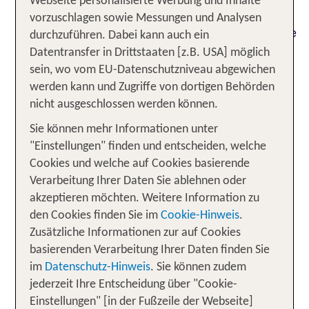
Webseite personalisierte Werbung und Inhalte
vorzuschlagen sowie Messungen und Analysen
Paradiesische Strände am Persischen Golf und die
durchzuführen. Dabei kann auch ein
faszinierenden Weiten der Arabischen Wüste vor
Datentransfer in Drittstaaten [z.B. USA] möglich
den Toren – Dubai wird dich mit seiner
sein, wo vom EU-Datenschutzniveau abgewichen
einzigartigen Atmosphäre begeistern, die
werden kann und Zugriffe von dortigen Behörden
pulsierendes Leben mit Ruhe und Entspannung
nicht ausgeschlossen werden können.
verbindet. Als eines der berühmtesten der sieben
Sie können mehr Informationen unter
Arabischen Emirate ist die Metropole Dubai
"Einstellungen" finden und entscheiden, welche
bekannt für ihre kulturelle Vielseitigkeit, die
Cookies und welche auf Cookies basierende
beeindruckende Architektur und spektakuläre
Verarbeitung Ihrer Daten Sie ablehnen oder
Schöpfungen wie die künstlich angelegte
akzeptieren möchten. Weitere Information zu
Inselgruppe The Palm. Kein Wunder, dass Dubai
den Cookies finden Sie im
Cookie-Hinweis
.
ebenso mit einer Vielfalt an Unterkünften glänzt:
Zusätzliche Informationen zur auf Cookies
Von luxuriösen Hotels im Herzen von Downtown
basierenden Verarbeitung Ihrer Daten finden Sie
Dubai bis zu traumhaften Resorts am Jumeirah
im
Datenschutz-Hinweis
. Sie können zudem
Beach – hier findest du garantiert das perfekte
jederzeit Ihre Entscheidung über "Cookie-
Refugium für deinen Traumurlaub.
Einstellungen" [in der Fußzeile der Webseite]