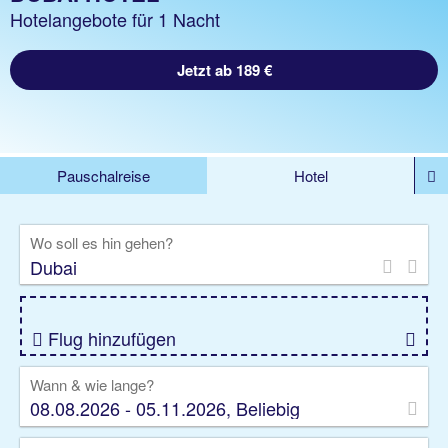
Hotelangebote für 1 Nacht
Jetzt ab 189 €
Pauschalreise
Hotel
DEALS
Flug
Ferienhaus
Mietwagen
Wo soll es hin gehen?
Kreuzfahrten
Rundreisen
Ausflüge
Camper
Privattransfer
Zusatzleistungen
Flug hinzufügen
Wann & wie lange?
08.08.2026 - 05.11.2026, Beliebig