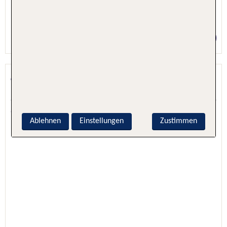
1 Nacht, Nur Hotel
Preis p.P. ab 18 €
J5 Hotels Port Saeed
Dubai, Dubai, Vereinigte Arabische Emirate
5.1 - 100 % Weiterempfehlung
Ablehnen
Einstellungen
Zustimmen