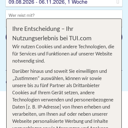
09.08.2026 - 06.11.2026, 1 Woche
Wer reist mit?
2 Erwachsene
Ihre Entscheidung – Ihr
Suchen
Nutzungserlebnis bei TUI.com
Wir nutzen Cookies und andere Technologien, die
für Services und Funktionen auf unserer Website
notwendig sind.
1 Filter hinzugefügt
Darüber hinaus und soweit Sie einwilligen und
„Zustimmen“ auswählen, können wir sowie
Gewählte Filter:
56
unsere bis zu fünf Partner als Drittanbieter
Cookies auf Ihrem Gerät setzen, andere
Wanderurlaub Tirol: Gipfelglück
Technologien verwenden und personenbezogene
Daten [z. B. IP-Adresse] von Ihnen erheben und
und Almzauber
verarbeiten, um Ihnen auf oder neben unserer
Webseite personalisierte Werbung und Inhalte
Frühmorgens liegt noch Nebel über dem Inntal,