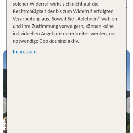
und
Infrastruktur
landschaftlicher Schönheit
solcher Widerruf wirkt sich nicht auf die
macht Tirol zum perfekten Ziel für deinen nächsten
Rechtmäßigkeit der bis zum Widerruf erfolgten
!
Wanderurlaub
Verarbeitung aus. Soweit Sie „Ablehnen“ wählen
und Ihre Zustimmung verweigern, können keine
Unsere TOP Wanderhotels in
individuellen Angebote unterbreitet werden, nur
Tirol für 1 Woche
notwendige Cookies sind aktiv.
Impressum
Tirol
Hotel Kohlerhof
Previous
94 % Weiterempfehlung
7 Nächte, HP, DZ