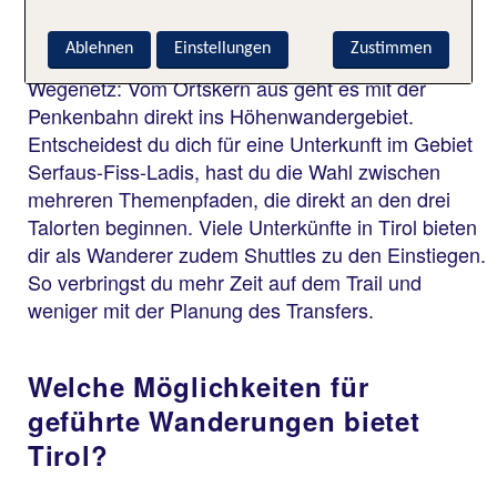
startest du vielerorts deine Tour direkt von deinem
Hotel oder nach einer kurzen Bergbahnfahrt. Auch
Ablehnen
Einstellungen
Zustimmen
Mayrhofen bietet dir einen guten Einstieg ins
Wegenetz: Vom Ortskern aus geht es mit der
Penkenbahn direkt ins Höhenwandergebiet.
Entscheidest du dich für eine Unterkunft im Gebiet
Serfaus-Fiss-Ladis, hast du die Wahl zwischen
mehreren Themenpfaden, die direkt an den drei
Talorten beginnen. Viele Unterkünfte in Tirol bieten
dir als Wanderer zudem Shuttles zu den Einstiegen.
So verbringst du mehr Zeit auf dem Trail und
weniger mit der Planung des Transfers.
Welche Möglichkeiten für
geführte Wanderungen bietet
Tirol?