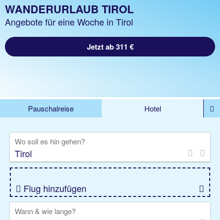
WANDERURLAUB TIROL
Angebote für eine Woche in Tirol
Jetzt ab 311 €
Pauschalreise
Hotel
DEALS
Flug
Ferienhaus
Mietwagen
Wo soll es hin gehen?
Kreuzfahrten
Rundreisen
Ausflüge
Camper
Privattransfer
Zusatzleistungen
Flug hinzufügen
Wann & wie lange?