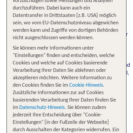
vorzuschlagen sowie Messungen und Analysen
während oben auf der Alm schon die ersten
durchzuführen. Dabei kann auch ein
Sonnenstrahlen die Grashänge der
Kitzbüheler
Datentransfer in Drittstaaten [z.B. USA] möglich
und die schroffen Felsen des
Alpen
Wilden
sein, wo vom EU-Datenschutzniveau abgewichen
streifen. Du wanderst vorbei an
Kaisers
werden kann und Zugriffe von dortigen Behörden
rauschenden Bächen, steigst durch Latschenfelder
nicht ausgeschlossen werden können.
zur
oder folgst dem
durch
Stöcklalm
Adlerweg
das Karwendel. Beim
erlebst du
Wandern in Tirol
Sie können mehr Informationen unter
jeden Tag von Neuem die ganze
Vielfalt der
"Einstellungen" finden und entscheiden, welche
! Das beliebte österreichische Bundesland
Cookies und welche auf Cookies basierende
Ostalpen
Verarbeitung Ihrer Daten Sie ablehnen oder
erwartet dich mit
wie Kitzbühel,
charmanten Orten
akzeptieren möchten. Weitere Information zu
Sölden und Kufstein, imposanten Gebirgszügen,
den Cookies finden Sie im
Cookie-Hinweis
.
und
über 24.000 Kilometern markierter Wege
Zusätzliche Informationen zur auf Cookies
, die bestens auf deine
zahlreichen Unterkünften
basierenden Verarbeitung Ihrer Daten finden Sie
Bedürfnisse als
eingestellt sind –
Aktivurlauber
im
Datenschutz-Hinweis
. Sie können zudem
egal, ob du allein, als Paar, mit Hund oder der
jederzeit Ihre Entscheidung über "Cookie-
ganzen Familie das Abenteuer suchst. Die
Einstellungen" [in der Fußzeile der Webseite]
Kombination aus einer
hervorragenden
durch Ausschalten der Kategorien widerrufen. Ein