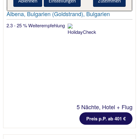
Ablehnen
Einstellungen
Zustimmen
Arabella Beach Hotel
Albena, Bulgarien (Goldstrand), Bulgarien
2.3 - 25 % Weiterempfehlung
5 Nächte, Hotel + Flug
Preis p.P. ab 401 €