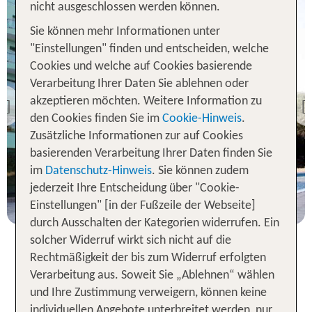
nicht ausgeschlossen werden können.
Sie können mehr Informationen unter
"Einstellungen" finden und entscheiden, welche
Cookies und welche auf Cookies basierende
Verarbeitung Ihrer Daten Sie ablehnen oder
Albena inkl. Flug
akzeptieren möchten. Weitere Information zu
Palma
Previous
den Cookies finden Sie im
Cookie-Hinweis
.
Zusätzliche Informationen zur auf Cookies
statt
basierenden Verarbeitung Ihrer Daten finden Sie
7 Nächte, AI, XX
604 €
im
Datenschutz-Hinweis
. Sie können zudem
jederzeit Ihre Entscheidung über "Cookie-
p.P. ab 444 €
Einstellungen" [in der Fußzeile der Webseite]
durch Ausschalten der Kategorien widerrufen. Ein
solcher Widerruf wirkt sich nicht auf die
Rechtmäßigkeit der bis zum Widerruf erfolgten
Albena: Pauschalreisen an
Verarbeitung aus. Soweit Sie „Ablehnen“ wählen
und Ihre Zustimmung verweigern, können keine
Bulgariens schönster Küste
individuellen Angebote unterbreitet werden, nur