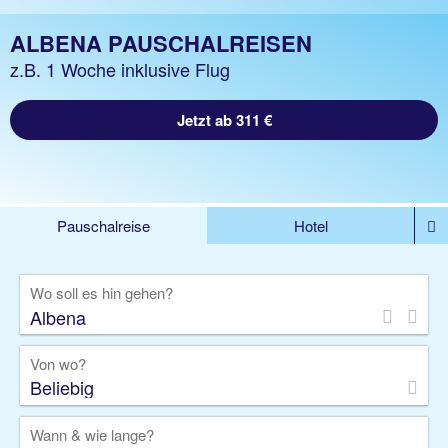
ALBENA PAUSCHALREISEN
z.B. 1 Woche inklusive Flug
Jetzt ab 311 €
Pauschalreise
Hotel
DEALS
Flug
Ferienhaus
Mietwagen
Wo soll es hin gehen?
Kreuzfahrten
Rundreisen
Ausflüge
Camper
Privattransfer
Zusatzleistungen
Von wo?
Beliebig
Wann & wie lange?