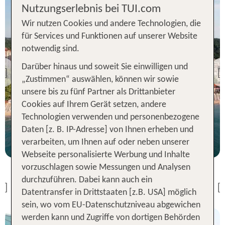
Nutzungserlebnis bei TUI.com
Wir nutzen Cookies und andere Technologien, die
für Services und Funktionen auf unserer Website
notwendig sind.
Albena inkl. Flug
Darüber hinaus und soweit Sie einwilligen und
Astoria
Previous
„Zustimmen“ auswählen, können wir sowie
88 % Weiterempfehlung
Albena inkl. Flug
unsere bis zu fünf Partner als Drittanbieter
Palitra
Cookies auf Ihrem Gerät setzen, andere
7 Nächte, AI, DZ
Technologien verwenden und personenbezogene
statt
Daten [z. B. IP-Adresse] von Ihnen erheben und
p.P. ab 646 €
7 Nächte, Ü, DZ
656 €
verarbeiten, um Ihnen auf oder neben unserer
Webseite personalisierte Werbung und Inhalte
p.P. ab 386 €
vorzuschlagen sowie Messungen und Analysen
durchzuführen. Dabei kann auch ein
Previous
Datentransfer in Drittstaaten [z.B. USA] möglich
sein, wo vom EU-Datenschutzniveau abgewichen
werden kann und Zugriffe von dortigen Behörden