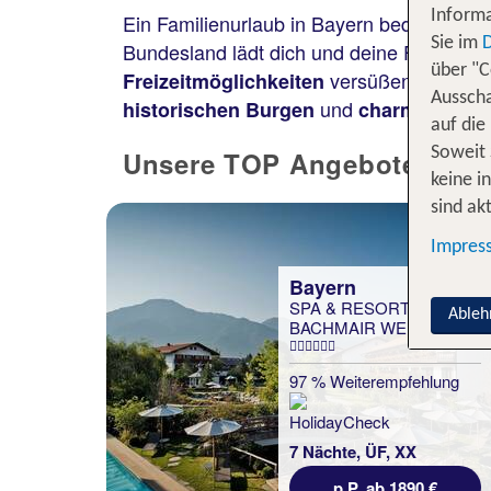
Informa
Ein Familienurlaub in Bayern bedeutet
Er
Sie im
Bundesland lädt dich und deine Familie 
über "C
versüßen dir und 
Freizeitmöglichkeiten
Ausscha
und
historischen Burgen
charmanten S
auf die
Soweit 
Unsere TOP Angebote für 1
keine i
sind akt
Impres
Bayern
SPA & RESORT
Ableh
BACHMAIR WEISSACH
97 % Weiterempfehlung
7 Nächte, ÜF, XX
p.P. ab 1890 €