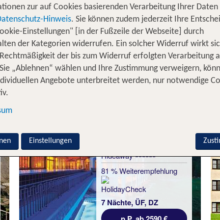
tionen zur auf Cookies basierenden Verarbeitung Ihrer Daten
,
und
in trau
holung
Abenteuer
einzigartige Erlebnisse
Datenschutz-Hinweis
. Sie können zudem jederzeit Ihre Entsche
zum
,
,
oder
ein
Wandern
Baden
Stadtbummel
Skifahren
ookie-Einstellungen" [in der Fußzeile der Webseite] durch
deiner Familie die gemeinsame Zeit: Von
idyllischen Se
lten der Kategorien widerrufen. Ein solcher Widerruf wirkt sic
– in Bayern wird dein Familienurlaub zum Höhep
tädten
 Rechtmäßigkeit der bis zum Widerruf erfolgten Verarbeitung a
Sie „Ablehnen“ wählen und Ihre Zustimmung verweigern, kön
 Woche Familienurlaub in Bayern
ndividuellen Angebote unterbreitet werden, nur notwendige C
iv.
sum
Bayern
Schloss Elmau Luxury
nen
Einstellungen
Zust
Spa Retreat & Cultural
Hideaway
81 % Weiterempfehlung
7 Nächte, ÜF, DZ
p.P. ab 2590 €