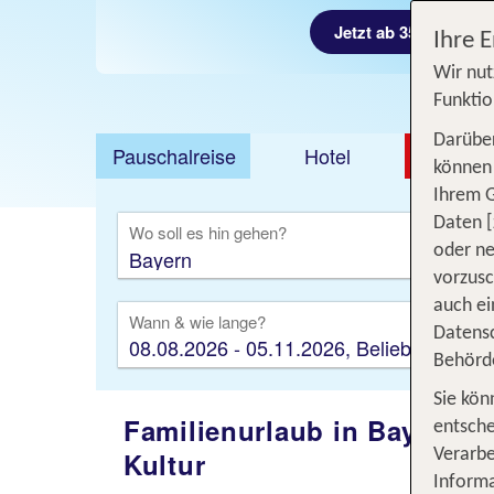
Jetzt ab 358 €
Ihre 
Wir nut
Funktio
Darüber
Pauschalreise
Hotel
DEAL
können 
Ihrem 
Ausfl
Daten [
Wo soll es hin gehen?
oder ne
vorzus
auch ei
Wann & wie lange?
Datensc
08.08.2026 - 05.11.2026, Beliebig
Behörd
Sie kön
Familienurlaub in Bayern: 
entsche
Kultur
Verarbe
Informa