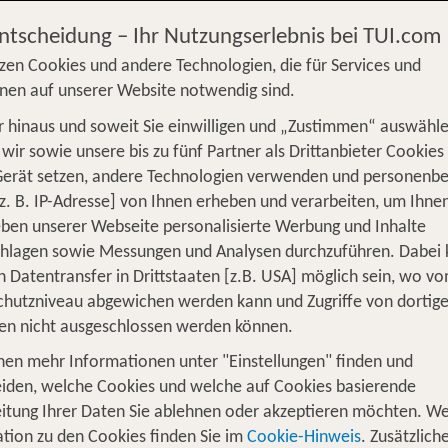
Entscheidung – Ihr Nutzungserlebnis bei TUI.com
zen Cookies und andere Technologien, die für Services und
nen auf unserer Website notwendig sind.
 hinaus und soweit Sie einwilligen und „Zustimmen“ auswähle
S
Flug
Ferienhaus
Mietwagen
Kreu
wir sowie unsere bis zu fünf Partner als Drittanbieter Cookies
Gerät setzen, andere Technologien verwenden und personenb
üge
Camper
Privattransfer
Zusatzleistun
z. B. IP-Adresse] von Ihnen erheben und verarbeiten, um Ihne
ben unserer Webseite personalisierte Werbung und Inhalte
Flug hinzufügen
chlagen sowie Messungen und Analysen durchzuführen. Dabei
n Datentransfer in Drittstaaten [z.B. USA] möglich sein, wo v
Wer reist mit?
hutzniveau abgewichen werden kann und Zugriffe von dortig
F
2 Erwachsene
en nicht ausgeschlossen werden können.
nen mehr Informationen unter "Einstellungen" finden und
Unvergessliche Momente in malerisc
iden, welche Cookies und welche auf Cookies basierende
itung Ihrer Daten Sie ablehnen oder akzeptieren möchten. We
tion zu den Cookies finden Sie im
Cookie-Hinweis
. Zusätzlich