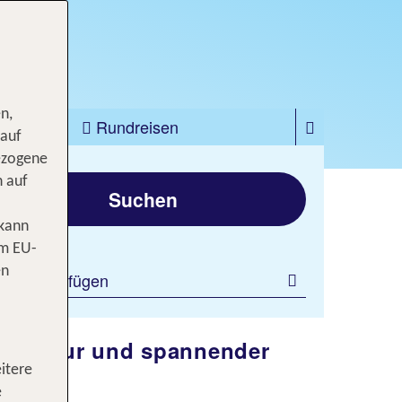
n,
zfahrten
Rundreisen
 auf
ezogene
gen
n auf
Suchen
 kann
om EU-
en
ilter hinzufügen
her Natur und spannender
itere
e