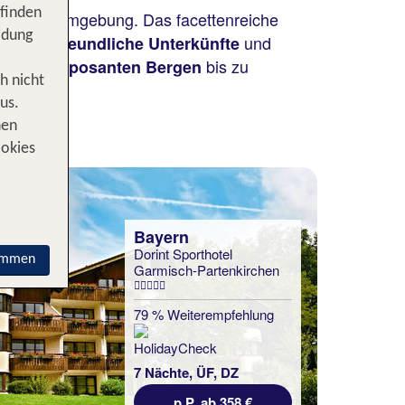
 finden
mhafter Umgebung. Das facettenreiche
idung
.
und
Kinderfreundliche Unterkünfte
und
bis zu
en
imposanten Bergen
h nicht
unkt.
us.
nen
ookies
Bayern
Dorint Sporthotel
immen
Garmisch-Partenkirchen
79 % Weiterempfehlung
7 Nächte, ÜF, DZ
p.P. ab 358 €