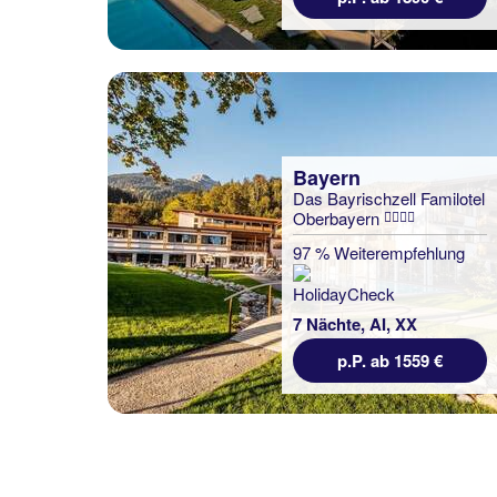
Bayern
Das Bayrischzell Familotel
Oberbayern
97 % Weiterempfehlung
7 Nächte, AI, XX
p.P. ab 1559 €