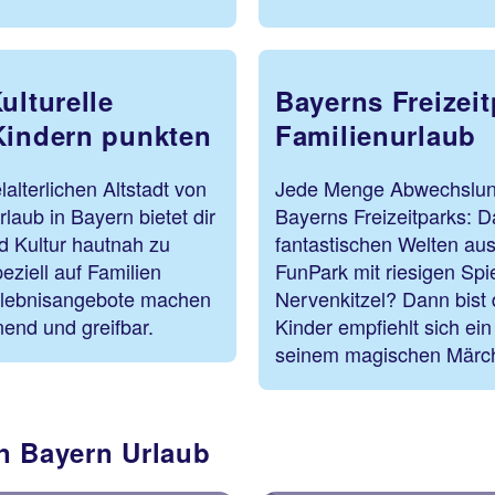
ulturelle
Bayerns Freizei
Kindern punkten
Familienurlaub
alterlichen Altstadt von
Jede Menge Abwechslung 
laub in Bayern bietet dir
Bayerns Freizeitparks: 
d Kultur hautnah zu
fantastischen Welten au
eziell auf Familien
FunPark mit riesigen Spi
Erlebnisangebote machen
Nervenkitzel? Dann bist d
end und greifbar.
Kinder empfiehlt sich ei
seinem magischen Märc
n Bayern Urlaub