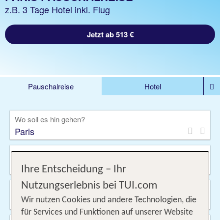
z.B. 3 Tage Hotel inkl. Flug
Jetzt ab 513 €
Pauschalreise
Hotel
DEALS
Flug
Ferienhaus
Mietwagen
Wo soll es hin gehen?
Kreuzfahrten
Rundreisen
Ausflüge
Camper
Privattransfer
Zusatzleistungen
Von wo?
Beliebig
Ihre Entscheidung – Ihr
Nutzungserlebnis bei TUI.com
Wann & wie lange?
08.09.2026 - 08.10.2026, 1 Woche
Wir nutzen Cookies und andere Technologien, die
für Services und Funktionen auf unserer Website