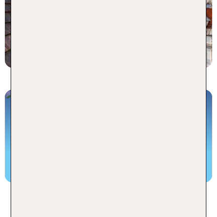
3 Nächte, Ü, DZ
p.P. ab 765 €
Disneyland® Paris Pauschalreise
Reisen inklusive Flug für Deinen Familienurlaub
Disneyland® Paris buchen
Entdecke die schönsten Strände
Frankreichs auf Pauschalreisen