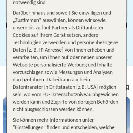
Wer reist mit?
notwendig sind.
2 Erwachsene
Darüber hinaus und soweit Sie einwilligen und
„Zustimmen“ auswählen, können wir sowie
Suchen
unsere bis zu fünf Partner als Drittanbieter
Cookies auf Ihrem Gerät setzen, andere
Technologien verwenden und personenbezogene
Daten [z. B. IP-Adresse] von Ihnen erheben und
Filter hinzufügen
verarbeiten, um Ihnen auf oder neben unserer
Webseite personalisierte Werbung und Inhalte
vorzuschlagen sowie Messungen und Analysen
Paris Pauschalreisen - Unsere
durchzuführen. Dabei kann auch ein
TOP Angebote für Hotel inkl. Flug
Datentransfer in Drittstaaten [z.B. USA] möglich
sein, wo vom EU-Datenschutzniveau abgewichen
werden kann und Zugriffe von dortigen Behörden
nicht ausgeschlossen werden können.
Sie können mehr Informationen unter
"Einstellungen" finden und entscheiden, welche