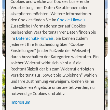
Cookies und welche auf Cookies basierende
Verarbeitung Ihrer Daten Sie ablehnen oder
Paris
Terrass Hotel
akzeptieren möchten. Weitere Information zu
Previous
den Cookies finden Sie im
Cookie-Hinweis
.
90 % Weiterempfehlung
Zusätzliche Informationen zur auf Cookies
basierenden Verarbeitung Ihrer Daten finden Sie
3 Nächte, Ü, DZ
im
Datenschutz-Hinweis
. Sie können zudem
jederzeit Ihre Entscheidung über "Cookie-
p.P. ab 559 €
Einstellungen" [in der Fußzeile der Webseite]
durch Ausschalten der Kategorien widerrufen. Ein
solcher Widerruf wirkt sich nicht auf die
Rechtmäßigkeit der bis zum Widerruf erfolgten
Verarbeitung aus. Soweit Sie „Ablehnen“ wählen
und Ihre Zustimmung verweigern, können keine
individuellen Angebote unterbreitet werden, nur
notwendige Cookies sind aktiv.
Impressum
Paris