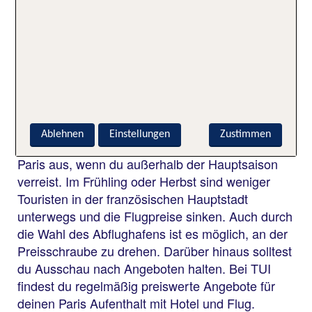
Welche Spartipps gibt es für
Pauschalreisen nach Paris?
Um bei einer Pauschalreise nach Paris zu sparen,
sind Last Minute Angebote, ein früher
Buchungszeitpunkt und das Verreisen in der
Nebensaison gute Möglichkeiten.
Ablehnen
Einstellungen
Zustimmen
Besonders günstig fällt eine Pauschalreise nach
Paris aus, wenn du außerhalb der Hauptsaison
verreist. Im Frühling oder Herbst sind weniger
Touristen in der französischen Hauptstadt
unterwegs und die Flugpreise sinken. Auch durch
die Wahl des Abflughafens ist es möglich, an der
Preisschraube zu drehen. Darüber hinaus solltest
du Ausschau nach Angeboten halten. Bei TUI
findest du regelmäßig preiswerte Angebote für
deinen Paris Aufenthalt mit Hotel und Flug.