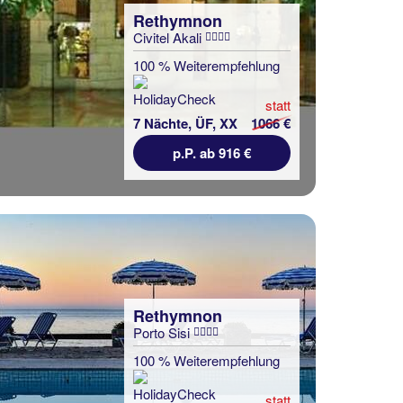
Rethymnon
Civitel Akali
100 % Weiterempfehlung
statt
7 Nächte, ÜF, XX
1066 €
p.P. ab 916 €
Rethymnon
Porto Sisi
100 % Weiterempfehlung
statt