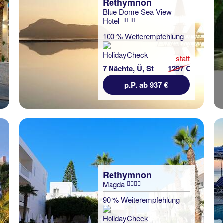
Rethymnon
Blue Dome Sea View
Hotel
100 % Weiterempfehlung
statt
7 Nächte, Ü, St
1297 €
p.P. ab 937 €
Rethymnon
Magda
90 % Weiterempfehlung