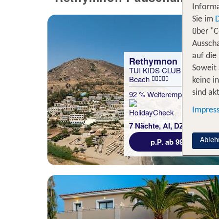
Informa
Sie im
über "C
Ausscha
auf die
Rethymnon
Soweit 
TUI KIDS CLUB Fodele
Beach
keine i
sind akt
92 % Weiterempfehlung
Impres
statt
7 Nächte, AI, DZ
1285 €
p.P. ab 990 €
Ableh