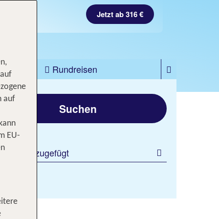
Jetzt ab 316 €
n,
zfahrten
Rundreisen
 auf
ezogene
gen
n auf
Suchen
 kann
om EU-
en
 Filter hinzugefügt
itere
e