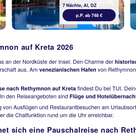
7 Nächte, AI, DZ
p.P. ab 748 €
mnon auf Kreta 2026
etas an der Nordküste der Insel. Den Charme der
histori
rschaft aus. Am
von Rethymnon 
venezianischen Hafen
findest Du bei TUI. Dei
se nach Rethymnon auf Kreta
 In den Reiseangeboten sind
Flüge und Hotelübernacht
ung von Ausflügen und Restaurantbesuchen am Urlaubsort
r die Chatfunktion rund um die Uhr erreichbar.
net sich eine Pauschalreise nach Re