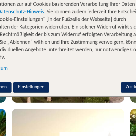
tionen zur auf Cookies basierenden Verarbeitung Ihrer Daten
Datenschutz-Hinweis
. Sie können zudem jederzeit Ihre Entsche
ookie-Einstellungen" [in der Fußzeile der Webseite] durch
lten der Kategorien widerrufen. Ein solcher Widerruf wirkt sic
 Rechtmäßigkeit der bis zum Widerruf erfolgten Verarbeitung a
Rethymnon
Sie „Ablehnen“ wählen und Ihre Zustimmung verweigern, kön
Elounda Palm
ndividuellen Angebote unterbreitet werden, nur notwendige C
iv.
100 % Weiterempfehlung
sum
statt
7 Nächte, ÜF, XX
1110 €
nen
Einstellungen
p.P. ab 750 €
Zust