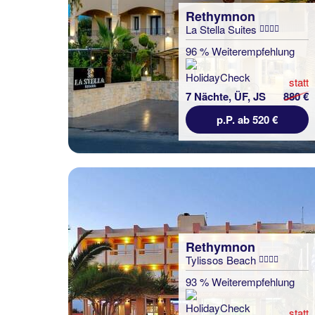
Rethymnon
La Stella Suites
96 % Weiterempfehlung
statt
7 Nächte, ÜF, JS
880 €
p.P. ab 520 €
Rethymnon
Tylissos Beach
93 % Weiterempfehlung
statt