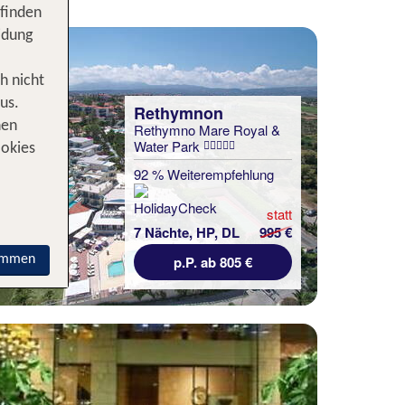
 finden
idung
h nicht
us.
Rethymnon
nen
Rethymno Mare Royal &
Water Park
ookies
92 % Weiterempfehlung
statt
7 Nächte, HP, DL
995 €
immen
p.P. ab 805 €