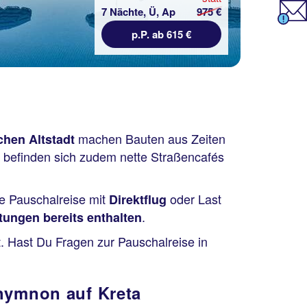
7 Nächte, Ü, Ap
975 €
p.P. ab 615 €
machen Bauten aus Zeiten
schen Altstadt
befinden sich zudem nette Straßencafés
ne Pauschalreise mit
oder Last
Direktflug
.
ungen bereits enthalten
. Hast Du Fragen zur Pauschalreise in
thymnon auf Kreta