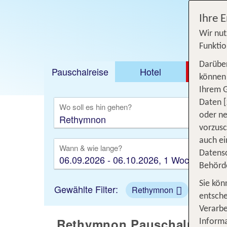
Ihre 
Wir nut
Funktio
Darüber
Pauschalreise
Hotel
DEAL
können 
Ihrem 
Ausfl
Daten [
Wo soll es hin gehen?
oder ne
vorzus
auch ei
Wann & wie lange?
Datensc
06.09.2026 - 06.10.2026, 1 Woche
Behörd
Sie kön
Gewählte Filter:
Rethymnon
entsche
Verarbe
Rethymnon Pauschalreisen -
Informa