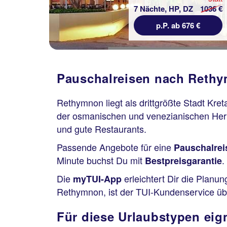
7 Nächte, HP, DZ
1036 €
p.P. ab 676 €
Pauschalreisen nach Rethy
Rethymnon liegt als drittgrößte Stadt Kr
der osmanischen und venezianischen Her
und gute Restaurants.
Passende Angebote für eine
Pauschalrei
Minute buchst Du mit
.
Bestpreisgarantie
Die
erleichtert Dir die Plan
myTUI-App
Rethymnon, ist der TUI-Kundenservice übe
Für diese Urlaubstypen eig