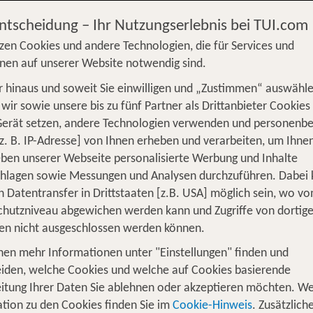
Entscheidung – Ihr Nutzungserlebnis bei TUI.com
zen Cookies und andere Technologien, die für Services und
nen auf unserer Website notwendig sind.
 hinaus und soweit Sie einwilligen und „Zustimmen“ auswähle
S
Flug
Ferienhaus
Mietwagen
Kreu
wir sowie unsere bis zu fünf Partner als Drittanbieter Cookies
Gerät setzen, andere Technologien verwenden und personenb
üge
Camper
Privattransfer
Zusatzleistun
z. B. IP-Adresse] von Ihnen erheben und verarbeiten, um Ihne
Von wo?
ben unserer Webseite personalisierte Werbung und Inhalte
Beliebig
chlagen sowie Messungen und Analysen durchzuführen. Dabei
n Datentransfer in Drittstaaten [z.B. USA] möglich sein, wo v
Wer reist mit?
hutzniveau abgewichen werden kann und Zugriffe von dortig
1
2 Erwachsene
en nicht ausgeschlossen werden können.
nen mehr Informationen unter "Einstellungen" finden und
iden, welche Cookies und welche auf Cookies basierende
itung Ihrer Daten Sie ablehnen oder akzeptieren möchten. We
 1 Woche Hotel inkl. Flug
tion zu den Cookies finden Sie im
Cookie-Hinweis
. Zusätzlich