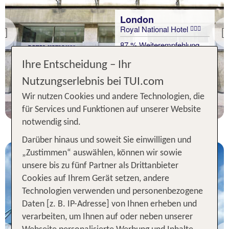
London
Royal National Hotel
Previous
87 % Weiterempfehlung
Ihre Entscheidung – Ihr
3 Nächte, Ü, DZ
Nutzungserlebnis bei TUI.com
p.P. ab 332 €
Wir nutzen Cookies und andere Technologien, die
für Services und Funktionen auf unserer Website
notwendig sind.
Darüber hinaus und soweit Sie einwilligen und
„Zustimmen“ auswählen, können wir sowie
unsere bis zu fünf Partner als Drittanbieter
Cookies auf Ihrem Gerät setzen, andere
Technologien verwenden und personenbezogene
Daten [z. B. IP-Adresse] von Ihnen erheben und
London
verarbeiten, um Ihnen auf oder neben unserer
The Tower Hotel by Thistle