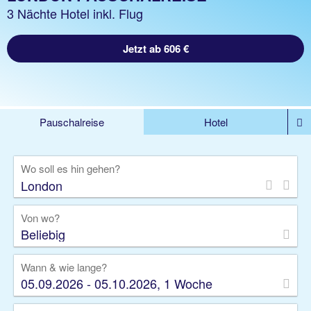
3 Nächte Hotel inkl. Flug
Jetzt ab 606 €
Pauschalreise
Hotel
DEALS
Flug
Ferienhaus
Mietwagen
Wo soll es hin gehen?
Kreuzfahrten
Rundreisen
Ausflüge
Camper
Privattransfer
Zusatzleistungen
Von wo?
Beliebig
Wann & wie lange?
05.09.2026 - 05.10.2026, 1 Woche