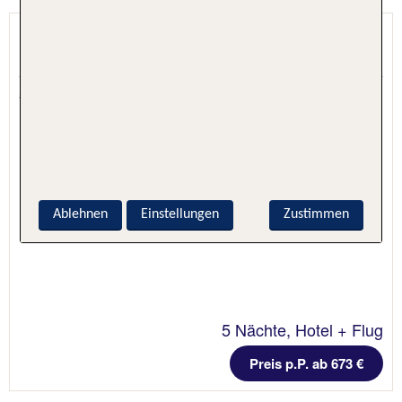
Byron
London, London & Südengland, Großbritannien
5.7 - 96 % Weiterempfehlung
Ablehnen
Einstellungen
Zustimmen
5 Nächte, Hotel + Flug
Preis p.P. ab 673 €