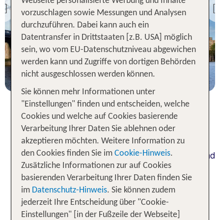
Webseite personalisierte Werbung und Inhalte
Previous
vorzuschlagen sowie Messungen und Analysen
87 % Weiterempfehlung
durchzuführen. Dabei kann auch ein
Datentransfer in Drittstaaten [z.B. USA] möglich
statt
sein, wo vom EU-Datenschutzniveau abgewichen
3 Nächte, ÜF, DZ
502 €
werden kann und Zugriffe von dortigen Behörden
p.P. ab 445 €
nicht ausgeschlossen werden können.
Sie können mehr Informationen unter
"Einstellungen" finden und entscheiden, welche
Cookies und welche auf Cookies basierende
Pauschalreisen nach London
Verarbeitung Ihrer Daten Sie ablehnen oder
akzeptieren möchten. Weitere Information zu
Sorgfältig geplante Städtereisen sind Dein Ding und
den Cookies finden Sie im
Cookie-Hinweis
.
Du interessierst Dich für günstige
Zusätzliche Informationen zur auf Cookies
Pauschalangebote in London? Dann nutze die
basierenden Verarbeitung Ihrer Daten finden Sie
Gunst der Stunde und buche nach London eine
im
Datenschutz-Hinweis
. Sie können zudem
Pauschalreise. Ein Urlaub in London mit Flug und
jederzeit Ihre Entscheidung über "Cookie-
Hotel ist die wohl bequemste Art, die Hauptstadt
Einstellungen" [in der Fußzeile der Webseite]