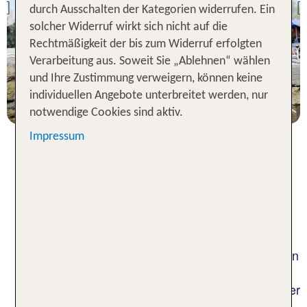
Mapo Hotel Club Perla
durch Ausschalten der Kategorien widerrufen. Ein
Previous
100 % Weiterempfehlung
solcher Widerruf wirkt sich nicht auf die
Rechtmäßigkeit der bis zum Widerruf erfolgten
Verarbeitung aus. Soweit Sie „Ablehnen“ wählen
7 Nächte, FP, DZ
und Ihre Zustimmung verweigern, können keine
p.P. ab 855 €
individuellen Angebote unterbreitet werden, nur
notwendige Cookies sind aktiv.
Impressum
Wunderschöne Strände und
köstliche Spezialitäten – Deine
Pauschalreise nach Apulien
Träumst Du von einer unvergesslichen Reise in den
Süden Italiens? Dann ist eine Pauschalreise nach
Apulien genau das Richtige für Dich! Vom Flug über
den Transfer vor Ort bis hin zur Unterkunft – bei