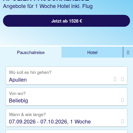
Angebote für 1 Woche Hotel inkl. Flug
Jetzt ab 1528 €
Pauschalreise
Hotel
DEALS
Flug
Ferienhaus
Mietwagen
Wo soll es hin gehen?
Kreuzfahrten
Rundreisen
Ausflüge
Camper
Privattransfer
Zusatzleistungen
Von wo?
Beliebig
Wann & wie lange?
07.09.2026 - 07.10.2026, 1 Woche