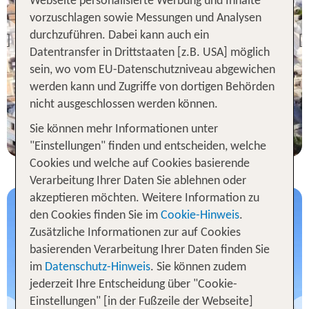
Webseite personalisierte Werbung und Inhalte
Apulien
vorzuschlagen sowie Messungen und Analysen
Masseria Chiancone
Torricella
durchzuführen. Dabei kann auch ein
Previous
Datentransfer in Drittstaaten [z.B. USA] möglich
100 % Weiterempfehlung
sein, wo vom EU-Datenschutzniveau abgewichen
statt
werden kann und Zugriffe von dortigen Behörden
7 Nächte, ÜF, DZ
837 €
nicht ausgeschlossen werden können.
p.P. ab 834 €
Sie können mehr Informationen unter
"Einstellungen" finden und entscheiden, welche
Cookies und welche auf Cookies basierende
Verarbeitung Ihrer Daten Sie ablehnen oder
akzeptieren möchten. Weitere Information zu
den Cookies finden Sie im
Cookie-Hinweis
.
Zusätzliche Informationen zur auf Cookies
basierenden Verarbeitung Ihrer Daten finden Sie
im
Datenschutz-Hinweis
. Sie können zudem
jederzeit Ihre Entscheidung über "Cookie-
Apulien
Einstellungen" [in der Fußzeile der Webseite]