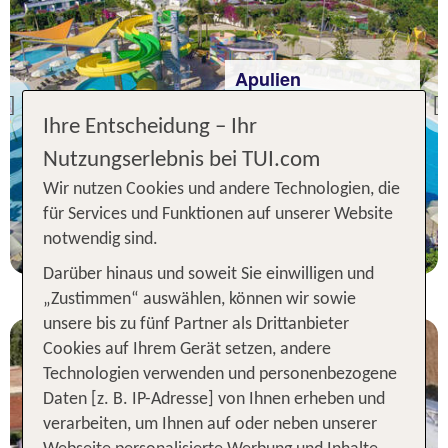
Apulien
ROBINSON APULIA
Previous
Ihre Entscheidung – Ihr
94 % Weiterempfehlung
Nutzungserlebnis bei TUI.com
statt
Wir nutzen Cookies und andere Technologien, die
7 Nächte, AI, DZ
1666 €
für Services und Funktionen auf unserer Website
p.P. ab 1528 €
notwendig sind.
Darüber hinaus und soweit Sie einwilligen und
„Zustimmen“ auswählen, können wir sowie
unsere bis zu fünf Partner als Drittanbieter
Cookies auf Ihrem Gerät setzen, andere
Technologien verwenden und personenbezogene
Daten [z. B. IP-Adresse] von Ihnen erheben und
verarbeiten, um Ihnen auf oder neben unserer