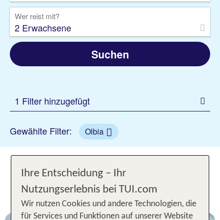
Wer reist mit?
2 Erwachsene
Suchen
1 Filter hinzugefügt
Gewählte Filter:
Olbia
Olbia Pauschalreisen - Unsere
Ihre Entscheidung – Ihr
TOP Angebote für 1 Woche Hotel
Nutzungserlebnis bei TUI.com
inkl. Flug
Wir nutzen Cookies und andere Technologien, die
für Services und Funktionen auf unserer Website