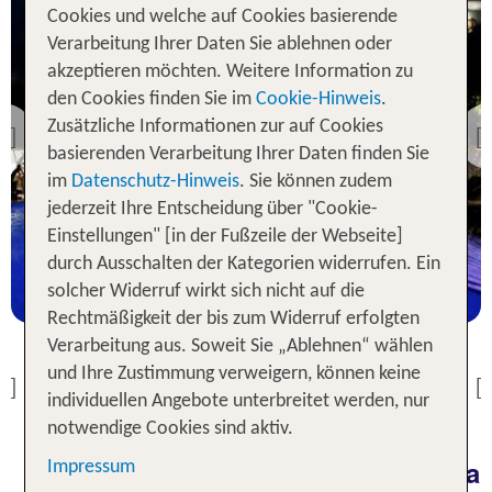
Cookies und welche auf Cookies basierende
Verarbeitung Ihrer Daten Sie ablehnen oder
akzeptieren möchten. Weitere Information zu
Olbia
den Cookies finden Sie im
Cookie-Hinweis
.
Hotel Giardino La Playa
Zusätzliche Informationen zur auf Cookies
Previous
basierenden Verarbeitung Ihrer Daten finden Sie
Olbia
100 % Weiterempfehlung
Hotel Regina Simius
im
Datenschutz-Hinweis
. Sie können zudem
jederzeit Ihre Entscheidung über "Cookie-
statt
100 % Weiterempfehlung
5 Nächte, ÜF, XX
819 €
Einstellungen" [in der Fußzeile der Webseite]
statt
durch Ausschalten der Kategorien widerrufen. Ein
p.P. ab 574 €
5 Nächte, ÜF, XX
751 €
solcher Widerruf wirkt sich nicht auf die
p.P. ab 585 €
Rechtmäßigkeit der bis zum Widerruf erfolgten
Verarbeitung aus. Soweit Sie „Ablehnen“ wählen
und Ihre Zustimmung verweigern, können keine
Previous
individuellen Angebote unterbreitet werden, nur
notwendige Cookies sind aktiv.
Deine entspannte Auszeit in Olbia
Impressum