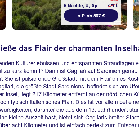
6 Nächte, Ü, Ap
721 €
p.P. ab 597 €
nieße das Flair der charmanten Insel
enden Kulturerlebnissen und entspannten Strandtagen v
t zu kurz kommt? Dann ist Cagliari auf Sardinien genau d
er: Sie ist pulsierende Großstadt mit dem Flair eines Kü
gliari, die größte Stadt Sardiniens, befindet sich am Uf
er Insel, liegt 217 Kilometer entfernt an der nördlichen 
ch typisch italienisches Flair. Dies ist vor allem bei 
swürdigkeiten, darunter die aus dem 13. Jahrhundert st
 kleine Auszeit hast, bietet sich Cagliaris breiter Stadt
 über acht Kilometer und ist einfach perfekt zum Entspan