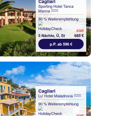
Cagliari
Sporting Hotel Tanca
Manna
80 % Weiterempfehlung
statt
5 Nächte, Ü, St
655 €
p.P. ab 596 €
Cagliari
Lu' Hotel Maladroxia
90 % Weiterempfehlung
statt