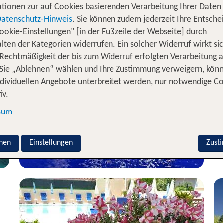
tionen zur auf Cookies basierenden Verarbeitung Ihrer Daten
Datenschutz-Hinweis
. Sie können zudem jederzeit Ihre Entsche
ookie-Einstellungen" [in der Fußzeile der Webseite] durch
lten der Kategorien widerrufen. Ein solcher Widerruf wirkt sic
 Rechtmäßigkeit der bis zum Widerruf erfolgten Verarbeitung a
Cagliari
Sie „Ablehnen“ wählen und Ihre Zustimmung verweigern, kön
Hotel Giardino La Playa
ndividuellen Angebote unterbreitet werden, nur notwendige C
iv.
100 % Weiterempfehlung
sum
statt
5 Nächte, ÜF, XX
822 €
nen
Einstellungen
p.P. ab 582 €
Zust