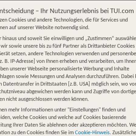
Entscheidung – Ihr Nutzungserlebnis bei TUI.com
zen Cookies und andere Technologien, die für Services und
nen auf unserer Website notwendig sind.
 hinaus und soweit Sie einwilligen und „Zustimmen“ auswähle
S
Flug
Ferienhaus
Mietwagen
Kreu
wir sowie unsere bis zu fünf Partner als Drittanbieter Cookies
Gerät setzen, andere Technologien verwenden und personenb
üge
Camper
Privattransfer
Zusatzleistun
z. B. IP-Adresse] von Ihnen erheben und verarbeiten, um Ihne
Von wo?
ben unserer Webseite personalisierte Werbung und Inhalte
Beliebig
chlagen sowie Messungen und Analysen durchzuführen. Dabei
n Datentransfer in Drittstaaten [z.B. USA] möglich sein, wo v
Wer reist mit?
hutzniveau abgewichen werden kann und Zugriffe von dortig
1
2 Erwachsene
en nicht ausgeschlossen werden können.
nen mehr Informationen unter "Einstellungen" finden und
iden, welche Cookies und welche auf Cookies basierende
itung Ihrer Daten Sie ablehnen oder akzeptieren möchten. We
Unsere TOP Angebote für 1 Woche Hote
tion zu den Cookies finden Sie im
Cookie-Hinweis
. Zusätzlich