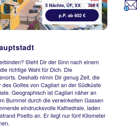
5 Nächte, ÜF, XX
768 €
p.P. ab 602 €
hauptstadt
erbinden? Steht Dir der Sinn nach einem
ie richtige Wahl für Dich. Die
stenorts. Deshalb nimm Dir genug Zeit, die
er des Golfes von Cagliari an der Südküste
Küste. Geographisch ist Cagliari näher an
einem Bummel durch die verwinkelten Gassen
ammende eindrucksvolle Kathedrale, laden
strand Poetto an. Er liegt nur fünf Kilometer
nen.