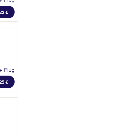
22 €
+ Flug
25 €