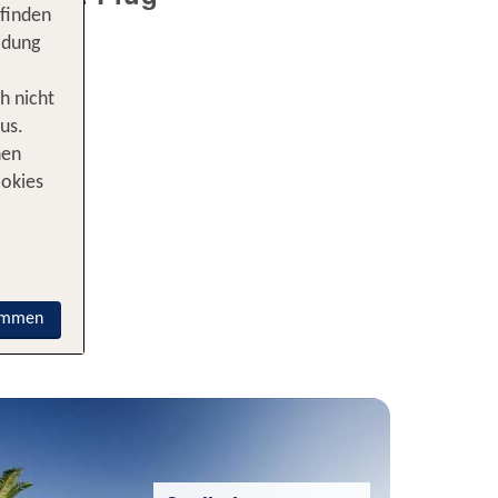
 finden
idung
h nicht
us.
nen
ookies
immen