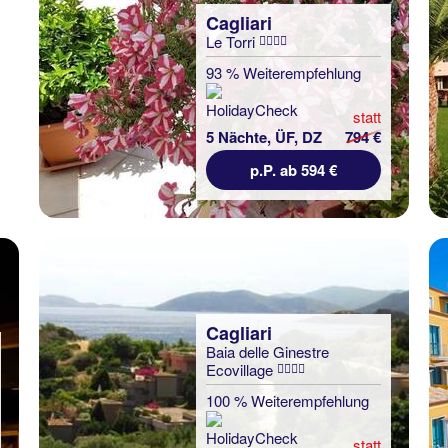
Cagliari
Le Torri
93 % Weiterempfehlung
statt
5 Nächte, ÜF, DZ
794 €
p.P. ab 594 €
Cagliari
Baia delle Ginestre
Ecovillage
100 % Weiterempfehlung
statt