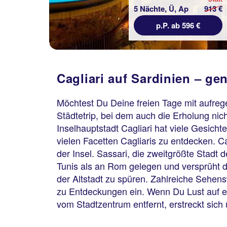
5 Nächte, Ü, Ap
913 €
p.P. ab 596 €
Cagliari auf Sardinien – ge
Möchtest Du Deine freien Tage mit aufreg
Städtetrip, bei dem auch die Erholung nich
Inselhauptstadt Cagliari hat viele Gesicht
vielen Facetten Cagliaris zu entdecken. Ca
der Insel. Sassari, die zweitgrößte Stadt d
Tunis als an Rom gelegen und versprüht do
der Altstadt zu spüren. Zahlreiche Sehen
zu Entdeckungen ein. Wenn Du Lust auf eine
vom Stadtzentrum entfernt, erstreckt sich