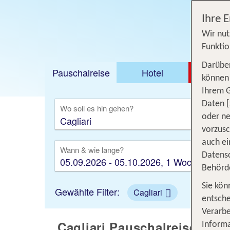
Ihre 
Wir nut
Funktio
Darüber
Pauschalreise
Hotel
DEAL
können 
Ihrem 
Ausfl
Daten [
Wo soll es hin gehen?
oder ne
vorzus
auch ei
Wann & wie lange?
Datensc
05.09.2026 - 05.10.2026, 1 Woche
Behörd
Sie kön
Gewählte Filter:
Cagliari
entsche
Verarbe
Cagliari Pauschalreisen - 
Informa