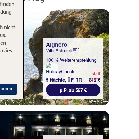
 finden
idung
h nicht
us.
Alghero
nen
Villa Asfodeli
ookies
100 % Weiterempfehlung
statt
5 Nächte, ÜF, TR
812 €
immen
p.P. ab 567 €