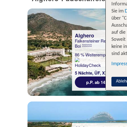
Informa
Sie im
über "C
Ausscha
auf die
Alghero
Soweit 
Falkensteiner Resort Capo
Boi
keine i
sind akt
86 % Weiterempfehlung
Impres
statt
5 Nächte, ÜF, XX
1677 €
p.P. ab 1423 €
Ableh