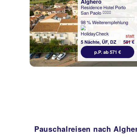
Alghero
Residence Hotel Porto
San Paolo
Alghero
Meli Hotel
98 % Weiterempfehlung
100 % Weiterempfehlung
statt
5 Nächte, ÜF, DZ
581 €
statt
5 Nächte, ÜF, XX
922 €
p.P. ab 571 €
p.P. ab 576 €
Pauschalreisen nach Alghero