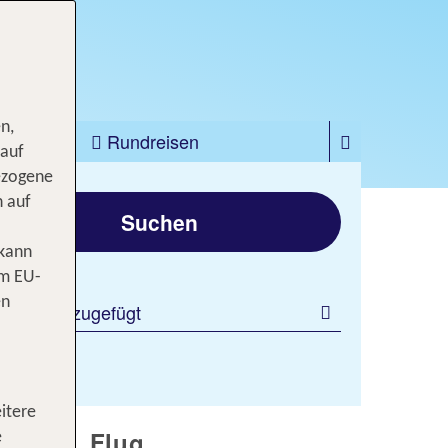
n,
zfahrten
Rundreisen
 auf
ezogene
gen
n auf
Suchen
 kann
om EU-
en
 Filter hinzugefügt
itere
l inkl. Flug
e