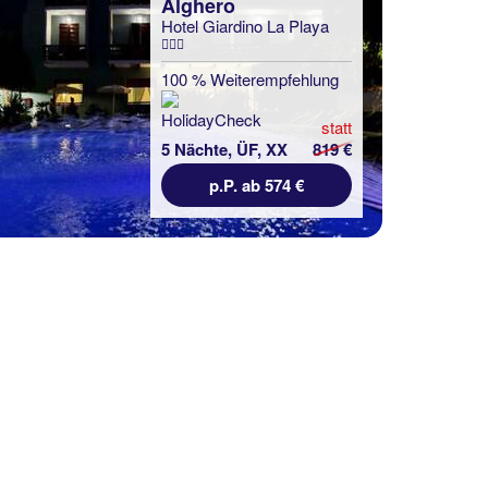
Alghero
Hotel Giardino La Playa
Alghero
Hotel Regina Simius
100 % Weiterempfehlung
100 % Weiterempfehlung
statt
5 Nächte, ÜF, XX
819 €
statt
5 Nächte, ÜF, XX
751 €
p.P. ab 574 €
p.P. ab 585 €