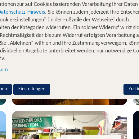
tionen zur auf Cookies basierenden Verarbeitung Ihrer Daten
Datenschutz-Hinweis
. Sie können zudem jederzeit Ihre Entsche
ookie-Einstellungen" [in der Fußzeile der Webseite] durch
lten der Kategorien widerrufen. Ein solcher Widerruf wirkt sic
 Rechtmäßigkeit der bis zum Widerruf erfolgten Verarbeitung a
Alghero
Sie „Ablehnen“ wählen und Ihre Zustimmung verweigern, kön
Residence Ea Bianca
ndividuellen Angebote unterbreitet werden, nur notwendige C
iv.
100 % Weiterempfehlung
sum
statt
5 Nächte, Ü, Ap
913 €
nen
Einstellungen
p.P. ab 567 €
Zust