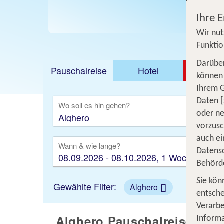
Jetzt
Ihre 
Wir nut
Funktio
Darüber
Pauschalreise
Hotel
DEAL
können 
Ihrem 
Ausfl
Daten [
Wo soll es hin gehen?
oder ne
vorzus
auch ei
Wann & wie lange?
Datensc
08.09.2026 - 08.10.2026, 1 Woche
Behörd
Sie kön
Gewählte Filter:
Alghero
entsche
Verarbe
Alghero Pauschalreisen - U
Informa