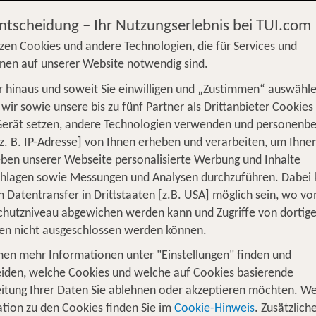
 ab 397 €
Entscheidung – Ihr Nutzungserlebnis bei TUI.com
zen Cookies und andere Technologien, die für Services und
nen auf unserer Website notwendig sind.
 hinaus und soweit Sie einwilligen und „Zustimmen“ auswähle
S
Flug
Ferienhaus
Mietwagen
Kreu
wir sowie unsere bis zu fünf Partner als Drittanbieter Cookies
Gerät setzen, andere Technologien verwenden und personenb
üge
Camper
Privattransfer
Zusatzleistun
z. B. IP-Adresse] von Ihnen erheben und verarbeiten, um Ihne
Von wo?
ben unserer Webseite personalisierte Werbung und Inhalte
Beliebig
chlagen sowie Messungen und Analysen durchzuführen. Dabei
n Datentransfer in Drittstaaten [z.B. USA] möglich sein, wo v
Wer reist mit?
hutzniveau abgewichen werden kann und Zugriffe von dortig
1
2 Erwachsene
en nicht ausgeschlossen werden können.
nen mehr Informationen unter "Einstellungen" finden und
iden, welche Cookies und welche auf Cookies basierende
itung Ihrer Daten Sie ablehnen oder akzeptieren möchten. We
nsere TOP Angebote für 1 Woche Hote
tion zu den Cookies finden Sie im
Cookie-Hinweis
. Zusätzlich