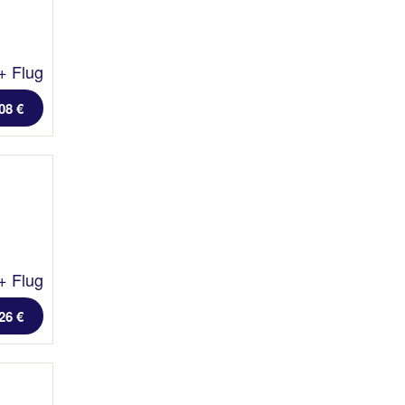
+ Flug
08 €
+ Flug
26 €