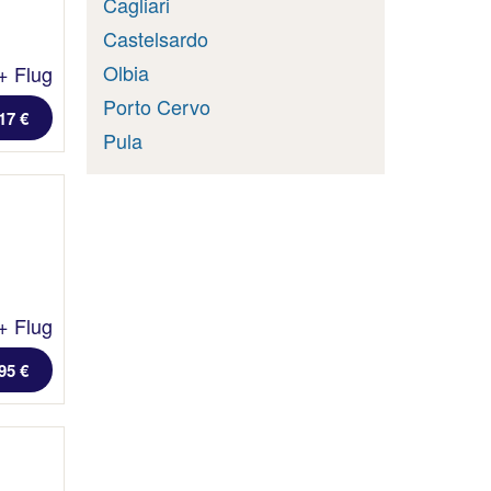
Cagliari
Castelsardo
Olbia
+ Flug
Porto Cervo
17 €
Pula
+ Flug
95 €