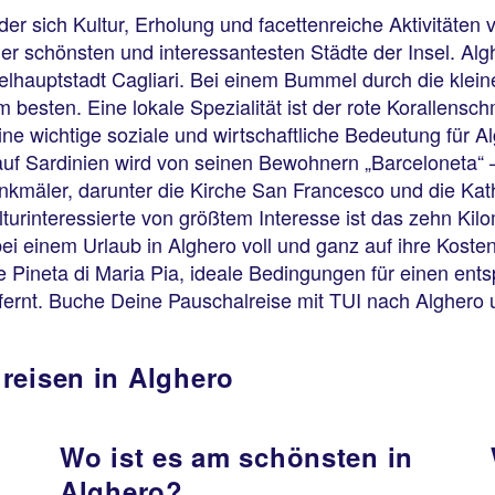
 der sich Kultur, Erholung und facettenreiche Aktivitäte
 der schönsten und interessantesten Städte der Insel. Al
selhauptstadt Cagliari. Bei einem Bummel durch die klei
m besten. Eine lokale Spezialität ist der rote Korallens
 eine wichtige soziale und wirtschaftliche Bedeutung für 
uf Sardinien wird von seinen Bewohnern „Barceloneta“ 
kmäler, darunter die Kirche San Francesco und die Kath
ulturinteressierte von größtem Interesse ist das zehn Ki
 einem Urlaub in Alghero voll und ganz auf ihre Kost
e Pineta di Maria Pia, ideale Bedingungen für einen ent
fernt. Buche Deine Pauschalreise mit TUI nach Alghero 
reisen in Alghero
Wo ist es am schönsten in
Alghero?