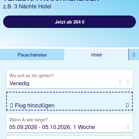
z.B. 3 Nächte Hotel
Jetzt ab 264 €
Pauschalreise
Hotel
DEALS
Flug
Ferienhaus
Mietwagen
Wo soll es hin gehen?
Kreuzfahrten
Rundreisen
Ausflüge
Camper
Privattransfer
Zusatzleistungen
Flug hinzufügen
Wann & wie lange?
05.09.2026 - 05.10.2026, 1 Woche