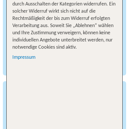
und Hotel für Venedig nichts für Familien sind, der
durch Ausschalten der Kategorien widerrufen. Ein
täuscht sich. Italien ist ein überaus
solcher Widerruf wirkt sich nicht auf die
kinderfreundliches Land und die Lagunenstadt
Rechtmäßigkeit der bis zum Widerruf erfolgten
besitzt zahlreiche Aktivitätsmöglichkeiten, die
Verarbeitung aus. Soweit Sie „Ablehnen“ wählen
schon den Jüngsten gefallen. Vom
und Ihre Zustimmung verweigern, können keine
Maskenworkshop über einen Besuch des
individuellen Angebote unterbreitet werden, nur
Spielzeugmuseums bis zum Spaziergang durch
notwendige Cookies sind aktiv.
die Giardini della Biennale mit ihren kunstvoll
angelegten Grünflächen können die Sprösslinge
Impressum
jede Menge erkunden.
Venedig für Romantiker
Liebst Du die Romantik? Dann ist eine Last-
Minute-Pauschalreise nach Venedig für Dich ein
Muss. Die malerischen Kanäle, die Gondelfahrten