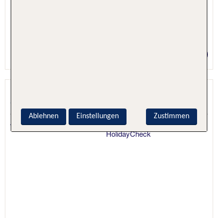
1 Nacht, Nur Hotel
Preis p.P. ab 55 €
Hotel San Moise
Venedig, Venetien, Italien
Ablehnen
Einstellungen
Zustimmen
4.9 - 98 % Weiterempfehlung