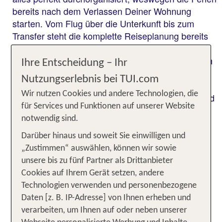
bereits nach dem Verlassen Deiner Wohnung
starten. Vom Flug über die Unterkunft bis zum
Transfer steht die komplette Reiseplanung bereits
bei Reisebuchung. Das hat den großen Vorteil,
dass Du Dich zu 100 Prozent auf die Reisefreuden
Ihre Entscheidung – Ihr
konzentrierst. Du hast keinen Aufwand und
Nutzungserlebnis bei TUI.com
beginnst sorgenfrei den Urlaub. Ein weiteres Plus
Wir nutzen Cookies und andere Technologien, die
einer Pauschalreise nach Venedig mit Transfer sind
für Services und Funktionen auf unserer Website
die von TUI inkludierten Extras. Du profitierst von
notwendig sind.
der Bestpreisgarantie ebenso wie von der myTUI-
App, dank der Du Deine Reiseplanung immer auf
Darüber hinaus und soweit Sie einwilligen und
dem Smartphone mobil dabei hast. Wieso die
„Zustimmen“ auswählen, können wir sowie
komplizierte Variante wählen, wenn Du direkt über
unsere bis zu fünf Partner als Drittanbieter
tui.com Venedig mit Hotel und Flug oder Venedig
Cookies auf Ihrem Gerät setzen, andere
mit Hotel und Zug buchen kannst!
Technologien verwenden und personenbezogene
Daten [z. B. IP-Adresse] von Ihnen erheben und
verarbeiten, um Ihnen auf oder neben unserer
Pauschalurlaub in Venedig: ideal