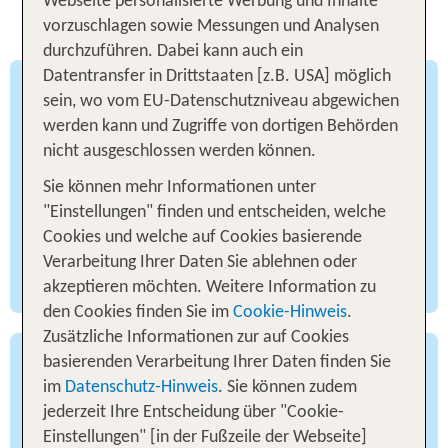
Webseite personalisierte Werbung und Inhalte
für alle Urlaubstypen
vorzuschlagen sowie Messungen und Analysen
durchzuführen. Dabei kann auch ein
Datentransfer in Drittstaaten [z.B. USA] möglich
Venedig für Kulturliebhaber
sein, wo vom EU-Datenschutzniveau abgewichen
werden kann und Zugriffe von dortigen Behörden
Die Pauschalangebote nach Venedig ermöglichen
nicht ausgeschlossen werden können.
den unterschiedlichsten Urlaubstypen einen
Sie können mehr Informationen unter
herrlichen Aufenthalt im Norden Italiens. Für
"Einstellungen" finden und entscheiden, welche
Kulturliebhaber bietet die Großstadt eine Fülle an
Cookies und welche auf Cookies basierende
historischen Sehenswürdigkeiten, Museen und
Verarbeitung Ihrer Daten Sie ablehnen oder
Kunstgalerien.
akzeptieren möchten. Weitere Information zu
den Cookies finden Sie im
Cookie-Hinweis
.
Zusätzliche Informationen zur auf Cookies
basierenden Verarbeitung Ihrer Daten finden Sie
Venedig für Familien
im
Datenschutz-Hinweis
. Sie können zudem
jederzeit Ihre Entscheidung über "Cookie-
Und wer glaubt, dass Angebote für Zug oder Flug
Einstellungen" [in der Fußzeile der Webseite]