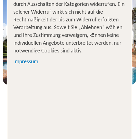
durch Ausschalten der Kategorien widerrufen. Ein
solcher Widerruf wirkt sich nicht auf die
Novo Sancti Petri
Rechtmäßigkeit der bis zum Widerruf erfolgten
Flug & Hotel
Verarbeitung aus. Soweit Sie „Ablehnen“ wählen
Isla Canela Golf
Previous
und Ihre Zustimmung verweigern, können keine
100 % Weiterempfehlung
individuellen Angebote unterbreitet werden, nur
notwendige Cookies sind aktiv.
statt
7 Nächte, Ü, DZ
845 €
Impressum
p.P. ab 680 €
Zu diesen Urlaubstypen passt
eine Pauschalreise nach Novo
Sancti Petri