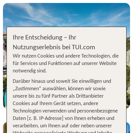
Ihre Entscheidung – Ihr
Novo Sancti Petri
Flug & Hotel
Nutzungserlebnis bei TUI.com
TUI BLUE Isla Cristina
Palace & Spa
Wir nutzen Cookies und andere Technologien, die
Previous
für Services und Funktionen auf unserer Website
91 % Weiterempfehlung
notwendig sind.
statt
Darüber hinaus und soweit Sie einwilligen und
7 Nächte, ÜF, DZ
752 €
„Zustimmen“ auswählen, können wir sowie
p.P. ab 640 €
unsere bis zu fünf Partner als Drittanbieter
Cookies auf Ihrem Gerät setzen, andere
Technologien verwenden und personenbezogene
Daten [z. B. IP-Adresse] von Ihnen erheben und
verarbeiten, um Ihnen auf oder neben unserer