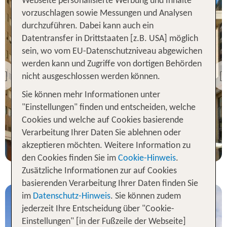
Webseite personalisierte Werbung und Inhalte
vorzuschlagen sowie Messungen und Analysen
durchzuführen. Dabei kann auch ein
Datentransfer in Drittstaaten [z.B. USA] möglich
Novo Sancti Petri
sein, wo vom EU-Datenschutzniveau abgewichen
Flug & Hotel
Hotel Cádiz Paseo del Mar
werden kann und Zugriffe von dortigen Behörden
Affiliated by Meliá
nicht ausgeschlossen werden können.
Previous
100 % Weiterempfehlung
Sie können mehr Informationen unter
"Einstellungen" finden und entscheiden, welche
statt
7 Nächte, Ü, DZ
1067 €
Cookies und welche auf Cookies basierende
Verarbeitung Ihrer Daten Sie ablehnen oder
p.P. ab 502 €
akzeptieren möchten. Weitere Information zu
den Cookies finden Sie im
Cookie-Hinweis
.
Zusätzliche Informationen zur auf Cookies
basierenden Verarbeitung Ihrer Daten finden Sie
im
Datenschutz-Hinweis
. Sie können zudem
jederzeit Ihre Entscheidung über "Cookie-
Einstellungen" [in der Fußzeile der Webseite]