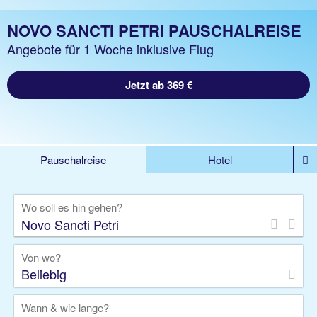
NOVO SANCTI PETRI PAUSCHALREISE
Angebote für 1 Woche inklusive Flug
Jetzt ab 369 €
Pauschalreise
Hotel
DEALS
Flug
Ferienhaus
Mietwagen
Wo soll es hin gehen?
Kreuzfahrten
Rundreisen
Ausflüge
Camper
Privattransfer
Zusatzleistungen
Von wo?
Beliebig
Wann & wie lange?