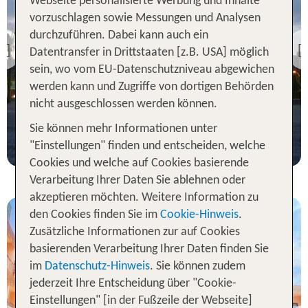
Webseite personalisierte Werbung und Inhalte
Costa Dorada Flug
& Hotel
vorzuschlagen sowie Messungen und Analysen
Hotel Nuba Comarruga
durchzuführen. Dabei kann auch ein
Datentransfer in Drittstaaten [z.B. USA] möglich
Previous
100 % Weiterempfehlung
sein, wo vom EU-Datenschutzniveau abgewichen
werden kann und Zugriffe von dortigen Behörden
statt
nicht ausgeschlossen werden können.
7 Nächte, ÜF, DZ
722 €
Sie können mehr Informationen unter
p.P. ab 584 €
"Einstellungen" finden und entscheiden, welche
Cookies und welche auf Cookies basierende
Verarbeitung Ihrer Daten Sie ablehnen oder
akzeptieren möchten. Weitere Information zu
den Cookies finden Sie im
Cookie-Hinweis
.
Zusätzliche Informationen zur auf Cookies
basierenden Verarbeitung Ihrer Daten finden Sie
im
Datenschutz-Hinweis
. Sie können zudem
jederzeit Ihre Entscheidung über "Cookie-
Costa Dorada Flug
Einstellungen" [in der Fußzeile der Webseite]