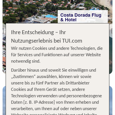
Costa Dorada Flug
& Hotel
Estival El Dorado Resort
Ihre Entscheidung – Ihr
Previous
84 % Weiterempfehlung
Nutzungserlebnis bei TUI.com
statt
Wir nutzen Cookies und andere Technologien, die
7 Nächte, ÜF, DZ
557 €
für Services und Funktionen auf unserer Website
p.P. ab 550 €
notwendig sind.
Darüber hinaus und soweit Sie einwilligen und
„Zustimmen“ auswählen, können wir sowie
unsere bis zu fünf Partner als Drittanbieter
Cookies auf Ihrem Gerät setzen, andere
Technologien verwenden und personenbezogene
Daten [z. B. IP-Adresse] von Ihnen erheben und
verarbeiten, um Ihnen auf oder neben unserer