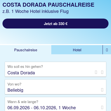
COSTA DORADA PAUSCHALREISE
z.B. 1 Woche Hotel inklusive Flug
Jetzt ab 330 €
Pauschalreise
Hotel
DEALS
Flug
Ferienhaus
Mietwagen
Wo soll es hin gehen?
Kreuzfahrten
Rundreisen
Ausflüge
Camper
Privattransfer
Zusatzleistungen
Von wo?
Beliebig
Wann & wie lange?
06.09.2026 - 06.10.2026, 1 Woche