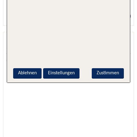
5 Nächte, Hotel + Flug
Preis p.P. ab 525 €
Camping Estival Vendrell Platja
Coma-Ruga, Costa Dorada, Spanien
5.0 - 100 % Weiterempfehlung
Ablehnen
Einstellungen
Zustimmen