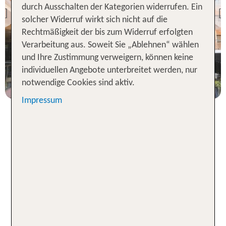
& Hotel
durch Ausschalten der Kategorien widerrufen. Ein
Ohtels Les Oliveres
Previous
solcher Widerruf wirkt sich nicht auf die
87 % Weiterempfehlung
Rechtmäßigkeit der bis zum Widerruf erfolgten
Verarbeitung aus. Soweit Sie „Ablehnen“ wählen
statt
7 Nächte, Ü, XX
621 €
und Ihre Zustimmung verweigern, können keine
individuellen Angebote unterbreitet werden, nur
p.P. ab 423 €
notwendige Cookies sind aktiv.
Impressum
Günstige Reiseangebote Hotel
inklusive Flug an die Costa
Dorada
Die Costa Dorada, die Goldene Küste
erstreckt sich im Süden entlang der
Spaniens
,
Region Katalonien, ein einzigartiges prachtvolles