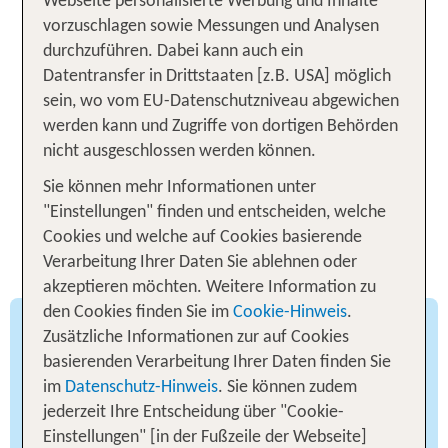
Webseite personalisierte Werbung und Inhalte
vorzuschlagen sowie Messungen und Analysen
Zu den Angeboten
durchzuführen. Dabei kann auch ein
Datentransfer in Drittstaaten [z.B. USA] möglich
sein, wo vom EU-Datenschutzniveau abgewichen
werden kann und Zugriffe von dortigen Behörden
nicht ausgeschlossen werden können.
Smaragdgrüne Wiesen,
Sie können mehr Informationen unter
dramatische Klippen, bunte
"Einstellungen" finden und entscheiden, welche
Städte: Die beste Reisezeit nach
Cookies und welche auf Cookies basierende
Irland
Verarbeitung Ihrer Daten Sie ablehnen oder
akzeptieren möchten. Weitere Information zu
den Cookies finden Sie im
Cookie-Hinweis
.
Irland erleben
Zusätzliche Informationen zur auf Cookies
basierenden Verarbeitung Ihrer Daten finden Sie
Irland ist für sein wechselhaftes Klima bekannt:
im
Datenschutz-Hinweis
. Sie können zudem
Sonne, Wolken und kurze Schauer wechseln oft
jederzeit Ihre Entscheidung über "Cookie-
innerhalb weniger Stunden. Genau diese
Einstellungen" [in der Fußzeile der Webseite]