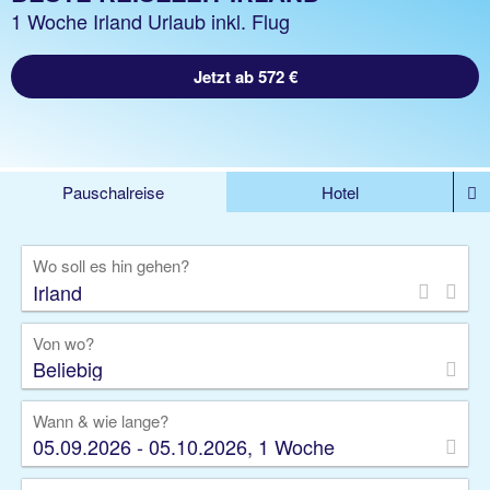
1 Woche Irland Urlaub inkl. Flug
Jetzt ab 572 €
Pauschalreise
Hotel
DEALS
Flug
Ferienhaus
Mietwagen
Wo soll es hin gehen?
Kreuzfahrten
Rundreisen
Ausflüge
Camper
Privattransfer
Zusatzleistungen
Von wo?
Beliebig
Wann & wie lange?
05.09.2026 - 05.10.2026, 1 Woche