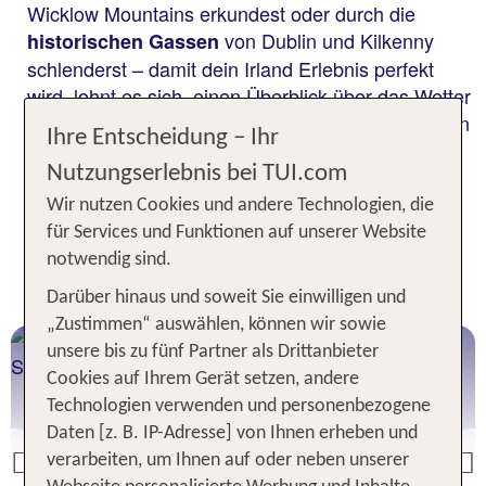
Wicklow Mountains erkundest oder durch die
von Dublin und Kilkenny
historischen Gassen
schlenderst – damit dein Irland Erlebnis perfekt
wird, lohnt es sich, einen Überblick über das Wetter
zu haben. Kennst du die klimatischen Bedingungen
Ihre Entscheidung – Ihr
auf der grünen Insel, findest du im Nu die für dich
Nutzungserlebnis bei TUI.com
nach Irland.
beste Reisezeit
Wir nutzen Cookies und andere Technologien, die
für Services und Funktionen auf unserer Website
Dein direkter Weg zum perfekten
notwendig sind.
Irland Urlaub
Darüber hinaus und soweit Sie einwilligen und
„Zustimmen“ auswählen, können wir sowie
Irland Urlaub
unsere bis zu fünf Partner als Drittanbieter
Cookies auf Ihrem Gerät setzen, andere
Technologien verwenden und personenbezogene
Daten [z. B. IP-Adresse] von Ihnen erheben und
verarbeiten, um Ihnen auf oder neben unserer
Previous