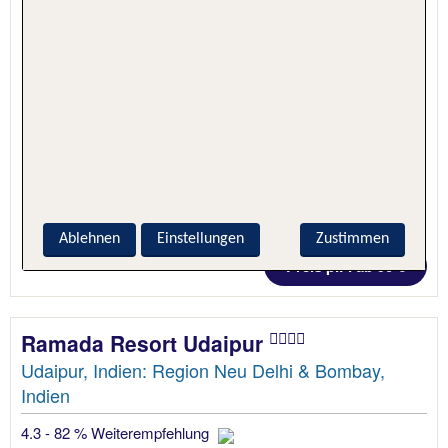
1 Nacht, Nur Hotel
Ablehnen
Einstellungen
Zustimmen
Preis p.P. ab 90 €
Ramada Resort Udaipur
Udaipur, Indien: Region Neu Delhi & Bombay,
Indien
4.3 - 82 % Weiterempfehlung