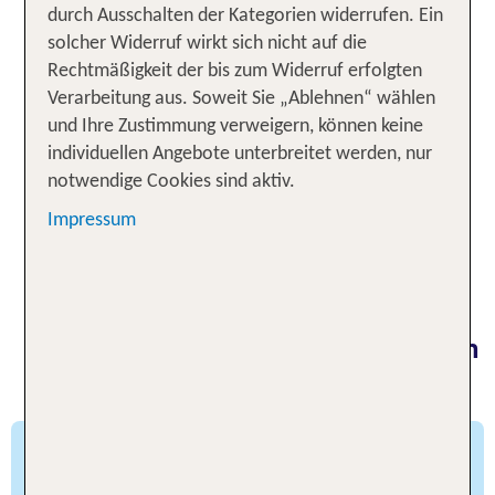
durch Ausschalten der Kategorien widerrufen. Ein
solltest, ist das Taj Mahal – nicht nur, weil es
solcher Widerruf wirkt sich nicht auf die
unfassbar schön und mit unzähligen Edelsteinen
Rechtmäßigkeit der bis zum Widerruf erfolgten
verziert ist. Das Taj Mahal gehört zu den sieben
Verarbeitung aus. Soweit Sie „Ablehnen“ wählen
Weltwundern, es ist Teil des UNESCO-
und Ihre Zustimmung verweigern, können keine
Weltkulturerbes und die mit Abstand beliebteste
individuellen Angebote unterbreitet werden, nur
Sehenswürdigkeit auf jeder Indien Rundreise. Es
notwendige Cookies sind aktiv.
verzaubert seit Jahrhunderten Menschen aller
Kulturen und ist überall auf der Welt zum Symbol
Impressum
für die Unsterblichkeit der Liebe geworden. Es live
zu sehen, ist wirklich überwältigend.
Die 6 besten Orte für deine Indien
Rundreise
Bundi – kleiner Geheimtipp