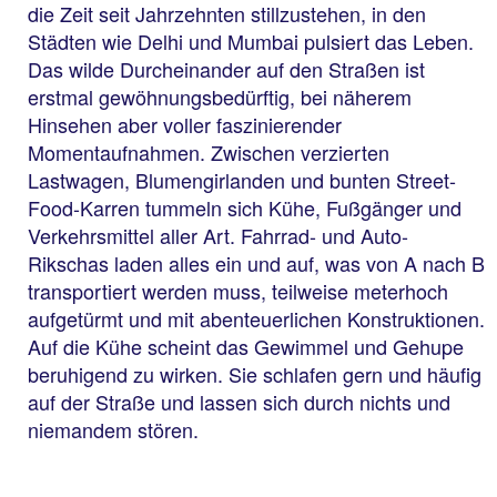
die Zeit seit Jahrzehnten stillzustehen, in den
Städten wie Delhi und Mumbai pulsiert das Leben.
Das wilde Durcheinander auf den Straßen ist
erstmal gewöhnungsbedürftig, bei näherem
Hinsehen aber voller faszinierender
Momentaufnahmen. Zwischen verzierten
Lastwagen, Blumengirlanden und bunten Street-
Food-Karren tummeln sich Kühe, Fußgänger und
Verkehrsmittel aller Art. Fahrrad- und Auto-
Rikschas laden alles ein und auf, was von A nach B
transportiert werden muss, teilweise meterhoch
aufgetürmt und mit abenteuerlichen Konstruktionen.
Auf die Kühe scheint das Gewimmel und Gehupe
Rundreise
Rundreise in der
beruhigend zu wirken. Sie schlafen gern und häufig
Kleingruppe: Kaleidoskop
auf der Straße und lassen sich durch nichts und
des alten Indiens
niemandem stören.
7 Nächte, ÜF, DZ