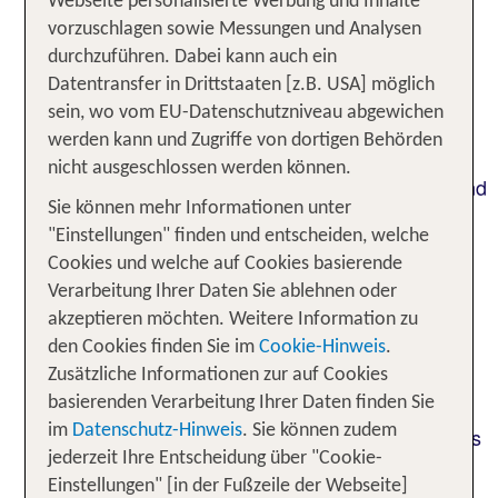
Webseite personalisierte Werbung und Inhalte
Unterwegs im Land der Farben
vorzuschlagen sowie Messungen und Analysen
durchzuführen. Dabei kann auch ein
und Kontraste bei deiner Indien
Datentransfer in Drittstaaten [z.B. USA] möglich
Rundreise
sein, wo vom EU-Datenschutzniveau abgewichen
werden kann und Zugriffe von dortigen Behörden
Bei deiner Rundreise durch Indien begegnest du
nicht ausgeschlossen werden können.
verschiedensten Religionen und Gebetsstätten, und
Sie können mehr Informationen unter
auch landschaftlich ist Indien extrem vielfältig: im
"Einstellungen" finden und entscheiden, welche
Norden die Wüste Thar und die schneebedeckten
Cookies und welche auf Cookies basierende
Gipfel des Himalaya, im Westen die Traumstrände
Verarbeitung Ihrer Daten Sie ablehnen oder
von Goa, im Süden grüne Kokospalmen- und
akzeptieren möchten. Weitere Information zu
Teeplantagen. Und überall im Land leuchtende
den Cookies finden Sie im
Cookie-Hinweis
.
Saris, herrschaftliche Tempelanlagen und
Zusätzliche Informationen zur auf Cookies
verschwenderische Palast-Architektur. Es gibt
basierenden Verarbeitung Ihrer Daten finden Sie
unendlich viele Gründe, Indien zu bereisen. Und
im
Datenschutz-Hinweis
. Sie können zudem
viel zu wenig Zeit, um bei einer Rundreise mehr als
jederzeit Ihre Entscheidung über "Cookie-
einen Teil der vielen Sehenswürdigkeiten zu
Einstellungen" [in der Fußzeile der Webseite]
erleben. Was du aber auf keinen Fall verpassen