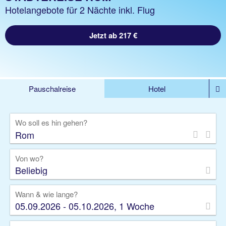
Hotelangebote für 2 Nächte inkl. Flug
Jetzt ab 217 €
Pauschalreise
Hotel
DEALS
Flug
Ferienhaus
Mietwagen
Wo soll es hin gehen?
Kreuzfahrten
Rundreisen
Ausflüge
Camper
Privattransfer
Zusatzleistungen
Von wo?
Beliebig
Wann & wie lange?
05.09.2026 - 05.10.2026, 1 Woche