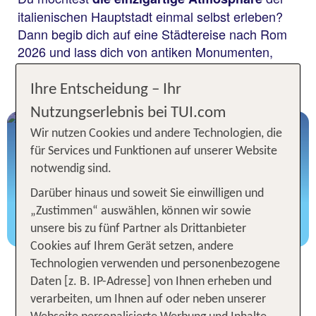
italienischen Hauptstadt einmal selbst erleben?
Dann begib dich auf eine Städtereise nach Rom
2026 und lass dich von antiken Monumenten,
und dem typisch
kulinarischen Genüssen
begeistern!
römischen Flair
Ihre Entscheidung – Ihr
Nutzungserlebnis bei TUI.com
TUI Tours Rom
Wir nutzen Cookies und andere Technologien, die
Eintrittskarten, Transfer uvm.
für Services und Funktionen auf unserer Website
notwendig sind.
Darüber hinaus und soweit Sie einwilligen und
„Zustimmen“ auswählen, können wir sowie
Jetzt Extras für Rom buchen
unsere bis zu fünf Partner als Drittanbieter
Cookies auf Ihrem Gerät setzen, andere
Technologien verwenden und personenbezogene
Unsere TOP Angebote für 3
Daten [z. B. IP-Adresse] von Ihnen erheben und
Nächte in Rom inkl. Flug
verarbeiten, um Ihnen auf oder neben unserer