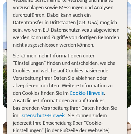
Webseite personalisierte Werbung und Inhalte
vorzuschlagen sowie Messungen und Analysen
durchzuführen. Dabei kann auch ein
Datentransfer in Drittstaaten [z.B. USA] möglich
sein, wo vom EU-Datenschutzniveau abgewichen
werden kann und Zugriffe von dortigen Behörden
Rom
nicht ausgeschlossen werden können.
The Marcella Royal Hotel -
Rooftop Garden
Sie können mehr Informationen unter
Previous
"Einstellungen" finden und entscheiden, welche
99 % Weiterempfehlung
Cookies und welche auf Cookies basierende
statt
Verarbeitung Ihrer Daten Sie ablehnen oder
3 Nächte, ÜF, DZ
323 €
akzeptieren möchten. Weitere Information zu
p.P. ab 303 €
den Cookies finden Sie im
Cookie-Hinweis
.
Zusätzliche Informationen zur auf Cookies
basierenden Verarbeitung Ihrer Daten finden Sie
im
Datenschutz-Hinweis
. Sie können zudem
jederzeit Ihre Entscheidung über "Cookie-
Einstellungen" [in der Fußzeile der Webseite]