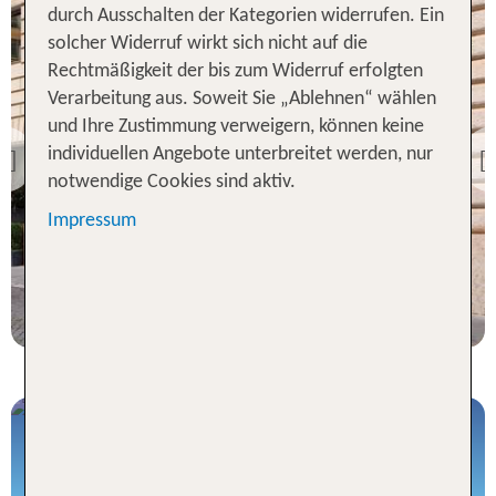
durch Ausschalten der Kategorien widerrufen. Ein
solcher Widerruf wirkt sich nicht auf die
Rechtmäßigkeit der bis zum Widerruf erfolgten
Verarbeitung aus. Soweit Sie „Ablehnen“ wählen
und Ihre Zustimmung verweigern, können keine
Rom
Dei Mellini
individuellen Angebote unterbreitet werden, nur
Previous
notwendige Cookies sind aktiv.
91 % Weiterempfehlung
Impressum
3 Nächte, ÜF, DZ
p.P. ab 399 €
Flüge nach Rom