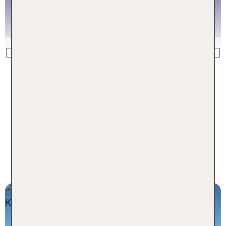
Rom Last Minute
Previous
Rom Last Minute buchen
Inspiration aus dem TUI Blog für
deine Städtereise Rom
Die TOP 10 Rom Sehenswürdigkeiten