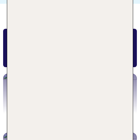
FINDE DEIN LIEBLINGSHOTEL
NACH REISETHEMA
Strandurlaub
Angebote