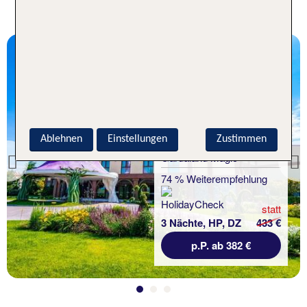
Urlaub in Italien
Gardasee
Ablehnen
Einstellungen
Zustimmen
TUI KIDS CLUB
Gardaland Magic
Previous
74 % Weiterempfehlung
statt
3 Nächte, HP, DZ
433 €
p.P. ab 382 €