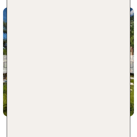
Salzburger Land
TUI KIDS CLUB Hotel
Sonngastein
Previous
94 % Weiterempfehlung
3 Nächte, HP, DZ
p.P. ab 515 €