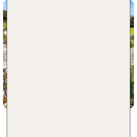
Baden-Württemberg
TUI KIDS CLUB Hotel &
Bauernhof Schwanen
Previous
90 % Weiterempfehlung
statt
3 Nächte, ÜF, DZ
166 €
p.P. ab 152 €
Urlaub in Österreich