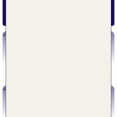
TUI KIDS CLUB ANGEBOTE FÜR
DEINEN URLAUB
DEUTSCHLAND
Zu den Angeboten
ÖSTERREICH