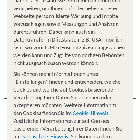
Daten [z. B. IP-Adresse] von Ihnen erheben und
verarbeiten, um Ihnen auf oder neben unserer
Webseite personalisierte Werbung und Inhalte
FLASH SALE Balearen - Unsere
vorzuschlagen sowie Messungen und Analysen
TUI KIDS CLUB Angebote
durchzuführen. Dabei kann auch ein
Datentransfer in Drittstaaten [z.B. USA] möglich
sein, wo vom EU-Datenschutzniveau abgewichen
werden kann und Zugriffe von dortigen Behörden
nicht ausgeschlossen werden können.
Sie können mehr Informationen unter
"Einstellungen" finden und entscheiden, welche
Cookies und welche auf Cookies basierende
Mallorca
Verarbeitung Ihrer Daten Sie ablehnen oder
TUI KIDS CLUB Cala
Previous
Mandia
akzeptieren möchten. Weitere Information zu
81 % Weiterempfehlung
den Cookies finden Sie im
Cookie-Hinweis
.
Zusätzliche Informationen zur auf Cookies
statt
7 Nächte, AI, Su
1098 €
basierenden Verarbeitung Ihrer Daten finden Sie
im
Datenschutz-Hinweis
. Sie können zudem
p.P. ab 708 €