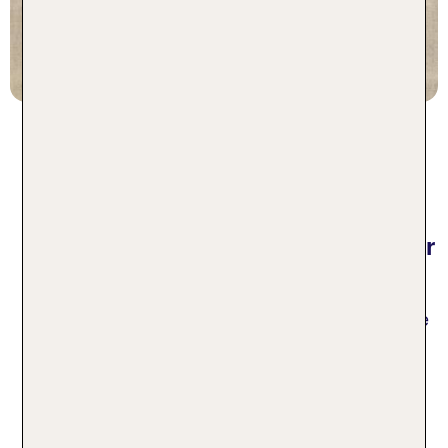
7 Nächte, Ü, XX
p.P. ab 260 €
Top-Sehenswürdigkeiten
Niederbayerns – von der
Weltenburger Enge bis zum Arber
Bei Weltenburg durchbricht die Donau die dortige
Berglandschaft. Links und rechts ragen Felswände
bis zu 80 Meter in die Höhe. Der weiße Kalkstein
hat tiefe Furchen und an vielen Stellen reichen die
Löcher tiefer in das Gestein und bilden kleine
Höhlen. Die Oberseite der weißen Felsen ist
meistens von dichten Bäumen bewachsen und