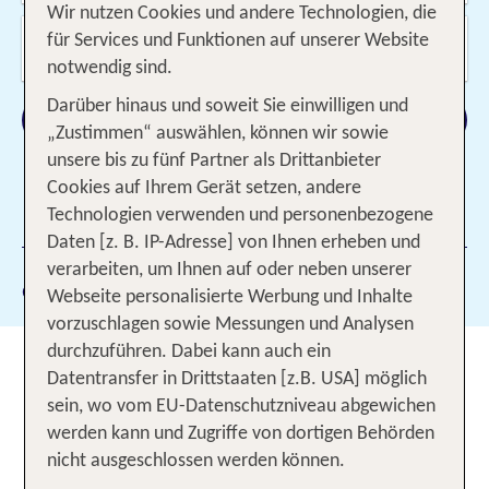
Wir nutzen Cookies und andere Technologien, die
Wer reist mit?
für Services und Funktionen auf unserer Website
2 Erwachsene
notwendig sind.
Darüber hinaus und soweit Sie einwilligen und
Suchen
„Zustimmen“ auswählen, können wir sowie
unsere bis zu fünf Partner als Drittanbieter
Cookies auf Ihrem Gerät setzen, andere
Technologien verwenden und personenbezogene
1 Filter hinzugefügt
Daten [z. B. IP-Adresse] von Ihnen erheben und
verarbeiten, um Ihnen auf oder neben unserer
Gewählte Filter:
Niederbayern
Webseite personalisierte Werbung und Inhalte
vorzuschlagen sowie Messungen und Analysen
durchzuführen. Dabei kann auch ein
Wellness und Natur erleben bei
Datentransfer in Drittstaaten [z.B. USA] möglich
einem Urlaub in Niederbayern
sein, wo vom EU-Datenschutzniveau abgewichen
werden kann und Zugriffe von dortigen Behörden
Nordöstlich von
München
, zwischen Passau und
nicht ausgeschlossen werden können.
Regensburg erstreckt sich mit Niederbayern eine