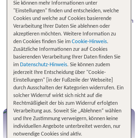
Sie können mehr Informationen unter
der beliebtesten Urlaubsregionen im Südosten
"Einstellungen" finden und entscheiden, welche
Deutschlands. Ob im Sommer oder Winter – ein
Cookies und welche auf Cookies basierende
Urlaub in Niederbayern bietet zu allen Jahreszeiten
Verarbeitung Ihrer Daten Sie ablehnen oder
vielfältige Möglichkeiten zur Urlaubsgestaltung.
akzeptieren möchten. Weitere Information zu
Beim Nordic Walking und bei ausgedehnten
den Cookies finden Sie im
Cookie-Hinweis
.
Wandertouren lassen sich die malerischen und
Zusätzliche Informationen zur auf Cookies
abwechslungsreichen Landschaften während der
basierenden Verarbeitung Ihrer Daten finden Sie
Sommermonate, aber auch ganz besonders im
im
Datenschutz-Hinweis
. Sie können zudem
Frühjahr und Herbst, genießen.
jederzeit Ihre Entscheidung über "Cookie-
Einstellungen" [in der Fußzeile der Webseite]
Beliebte Reiseziele für Urlaub in
durch Ausschalten der Kategorien widerrufen. Ein
Niederbayern
solcher Widerruf wirkt sich nicht auf die
Rechtmäßigkeit der bis zum Widerruf erfolgten
Verarbeitung aus. Soweit Sie „Ablehnen“ wählen
Passau
und Ihre Zustimmung verweigern, können keine
individuellen Angebote unterbreitet werden, nur
notwendige Cookies sind aktiv.