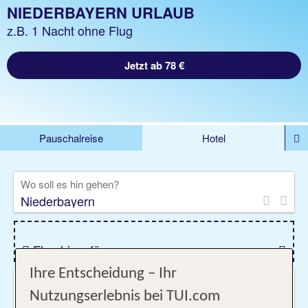
NIEDERBAYERN URLAUB
z.B. 1 Nacht ohne Flug
Jetzt ab 78 €
Pauschalreise
Hotel
DEALS
Flug
Ferienhaus
Mietwagen
Wo soll es hin gehen?
Kreuzfahrten
Rundreisen
Ausflüge
Camper
Privattransfer
Zusatzleistungen
Flug hinzufügen
Ihre Entscheidung – Ihr
Wann & wie lange?
Nutzungserlebnis bei TUI.com
08.09.2026 - 08.10.2026, 1 Woche