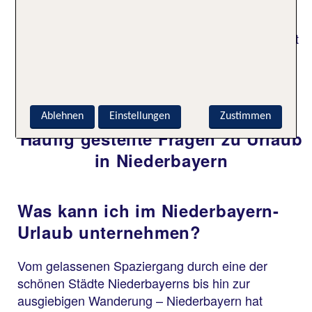
das ein oder andere Leiden gelindert haben. Die
knapp 56 Grad Celsius sind eine Wohltat für
schmerzende Muskeln und Gelenke. Außerdem ist
das Wasser reich an Mineralien und
Spurenelementen. In den Hotels warten zudem
entspannende Saunen und Massagen auf Dich.
Ablehnen
Einstellungen
Zustimmen
Häufig gestellte Fragen zu Urlaub
in Niederbayern
Was kann ich im Niederbayern-
Urlaub unternehmen?
Vom gelassenen Spaziergang durch eine der
schönen Städte Niederbayerns bis hin zur
ausgiebigen Wanderung – Niederbayern hat