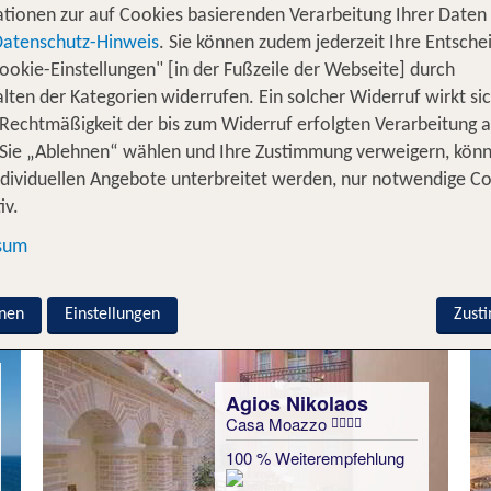
tionen zur auf Cookies basierenden Verarbeitung Ihrer Daten
os im Osten der beliebten Urlaubsinsel Kreta.
Malerisc
Datenschutz-Hinweis
. Sie können zudem jederzeit Ihre Entsche
s zu dem perfekten Ort, um hier die Seele baumeln zu 
ookie-Einstellungen" [in der Fußzeile der Webseite] durch
lten der Kategorien widerrufen. Ein solcher Widerruf wirkt sic
und genieße in den
die lokalen Spezi
kleinen Tavernen
 Rechtmäßigkeit der bis zum Widerruf erfolgten Verarbeitung a
ie Tsigariastó, Lamm- oder Ziegenfleisch, das langsam u
Sie „Ablehnen“ wählen und Ihre Zustimmung verweigern, kön
lugs- und Freizeitmöglichkeiten sorgen für Abwechslung 
ndividuellen Angebote unterbreitet werden, nur notwendige C
ngweilig wird.
iv.
 Nikolaos Urlaub inkl. Flug - Unse
sum
nen
Einstellungen
Zust
Agios Nikolaos
Casa Moazzo
100 % Weiterempfehlung