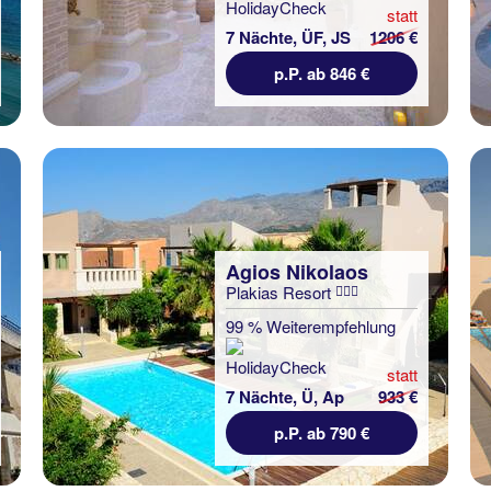
statt
7 Nächte, ÜF, JS
1206 €
p.P. ab 846 €
Agios Nikolaos
Plakias Resort
99 % Weiterempfehlung
statt
7 Nächte, Ü, Ap
933 €
p.P. ab 790 €