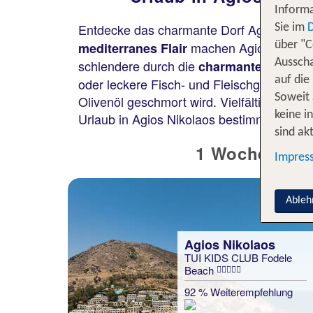
Informa
Entdecke das charmante Dorf Agios Nikola
Sie im
machen Agios Nikolao
mediterranes Flair
über "C
schlendere durch die
Ausscha
charmante Altstadt
auf die
oder leckere Fisch- und Fleischgerichte w
Soweit 
Olivenöl geschmort wird. Vielfältige Ausf
keine i
Urlaub in Agios Nikolaos bestimmt nicht la
sind akt
1 Woche Agios
Impres
Ableh
Agios Nikolaos
TUI KIDS CLUB Fodele
Beach
92 % Weiterempfehlung