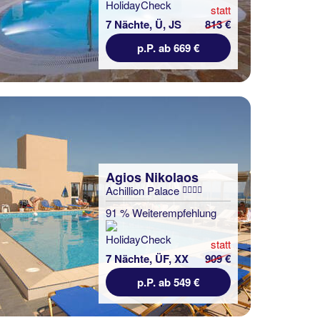
statt
7 Nächte, Ü, JS
813 €
p.P. ab 669 €
Agios Nikolaos
Achillion Palace
91 % Weiterempfehlung
statt
7 Nächte, ÜF, XX
909 €
p.P. ab 549 €