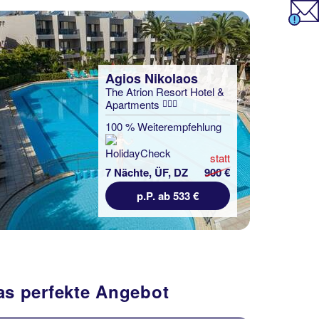
Agios Nikolaos
The Atrion Resort Hotel &
Apartments
100 % Weiterempfehlung
statt
7 Nächte, ÜF, DZ
900 €
p.P. ab 533 €
das perfekte Angebot