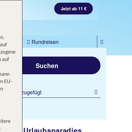
Jetzt ab 11 €
n,
zfahrten
Rundreisen
 auf
ezogene
gen
n auf
Suchen
 kann
om EU-
en
 Filter hinzugefügt
itere
her ins Urlaubsparadies
e