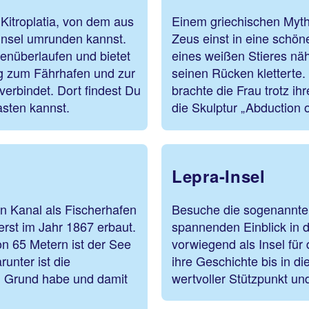
 Kitroplatia, von dem aus
Einem griechischen Mytho
insel umrunden kannst.
Zeus einst in eine schön
stenüberlaufen und bietet
eines weißen Stieres nähe
g zum Fährhafen und zur
seinen Rücken kletterte.
erbindet. Dort findest Du
brachte die Frau trotz ih
asten kannst.
die Skulptur „Abduction 
Lepra-Insel
n Kanal als Fischerhafen
Besuche die sogenannte „
erst im Jahr 1867 erbaut.
spannenden Einblick in 
n 65 Metern ist der See
vorwiegend als Insel für
unter ist die
ihre Geschichte bis in di
en Grund habe und damit
wertvoller Stützpunkt u