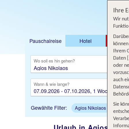
Jetzt ab 316 €
Ihre 
Wir nut
Funktio
Darüber
Pauschalreise
Hotel
DEAL
können 
Ihrem 
Ausfl
Daten [
Wo soll es hin gehen?
oder ne
vorzus
auch ei
Wann & wie lange?
Datensc
07.09.2026 - 07.10.2026, 1 Woche
Behörd
Sie kön
Gewählte Filter:
Agios Nikolaos
entsche
Verarbe
Urlaub in Agios Nikol
Informa