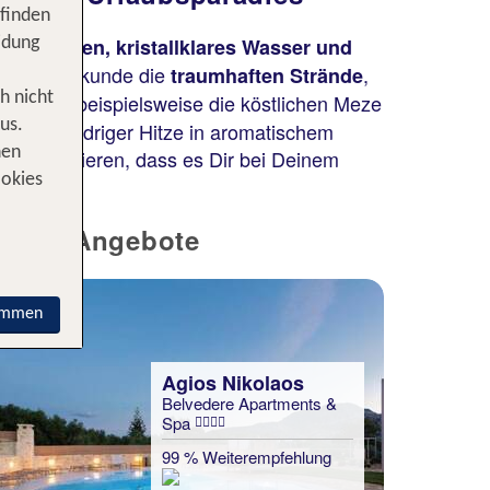
 finden
he Buchten, kristallklares Wasser und
idung
lassen. Erkunde die
,
traumhaften Strände
h nicht
alitäten, beispielsweise die köstlichen Meze
us.
nd bei niedriger Hitze in aromatischem
nen
und garantieren, dass es Dir bei Deinem
ookies
re TOP Angebote
immen
Agios Nikolaos
Belvedere Apartments &
Spa
99 % Weiterempfehlung