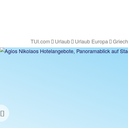
TUI.com
Urlaub
Urlaub Europa
Griech
AGIOS NIKOLAOS
URLAUB
z.B. 1 Woche Hotel inkl. Flug
Previous