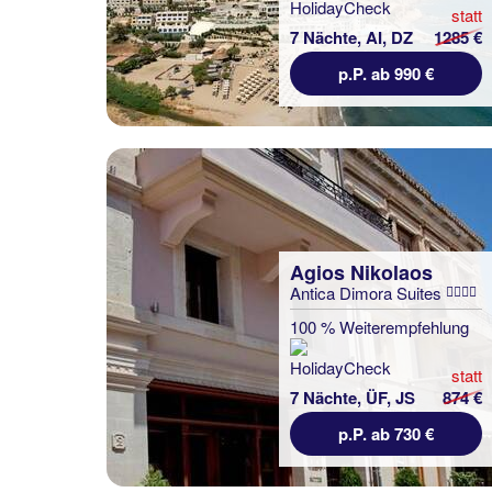
statt
7 Nächte, AI, DZ
1285 €
p.P. ab 990 €
Agios Nikolaos
Antica Dimora Suites
100 % Weiterempfehlung
statt
7 Nächte, ÜF, JS
874 €
p.P. ab 730 €