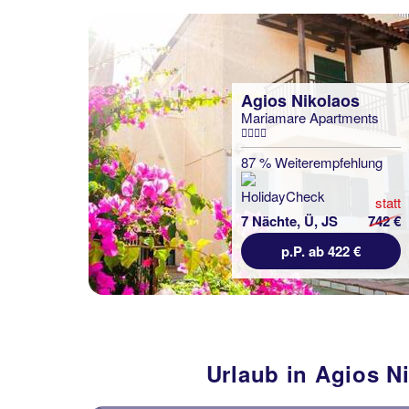
Agios Nikolaos
Mariamare Apartments
87 % Weiterempfehlung
statt
7 Nächte, Ü, JS
742 €
p.P. ab 422 €
Urlaub in Agios N