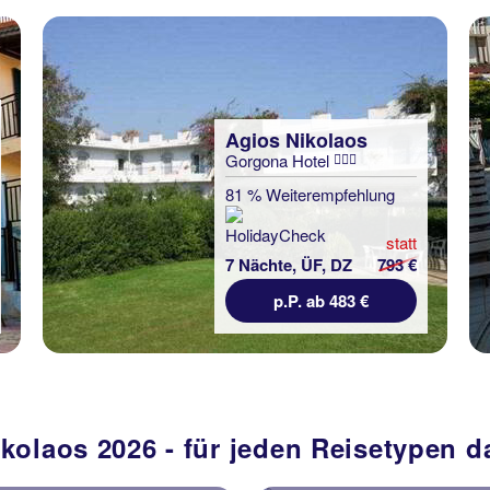
Agios Nikolaos
Gorgona Hotel
81 % Weiterempfehlung
statt
7 Nächte, ÜF, DZ
793 €
p.P. ab 483 €
ikolaos 2026 - für jeden Reisetypen 