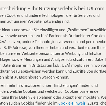
Entscheidung – Ihr Nutzungserlebnis bei TUI.com
zen Cookies und andere Technologien, die für Services und
nen auf unserer Website notwendig sind.
 hinaus und soweit Sie einwilligen und „Zustimmen“ auswähle
S
Flug
Ferienhaus
Mietwagen
Kreu
wir sowie unsere bis zu fünf Partner als Drittanbieter Cookies
Gerät setzen, andere Technologien verwenden und personenb
üge
Camper
Privattransfer
Zusatzleistun
z. B. IP-Adresse] von Ihnen erheben und verarbeiten, um Ihne
Von wo?
ben unserer Webseite personalisierte Werbung und Inhalte
Beliebig
chlagen sowie Messungen und Analysen durchzuführen. Dabei
n Datentransfer in Drittstaaten [z.B. USA] möglich sein, wo v
Wer reist mit?
hutzniveau abgewichen werden kann und Zugriffe von dortig
1
2 Erwachsene
en nicht ausgeschlossen werden können.
nen mehr Informationen unter "Einstellungen" finden und
iden, welche Cookies und welche auf Cookies basierende
itung Ihrer Daten Sie ablehnen oder akzeptieren möchten. We
aos: TUI bringt Dich schnell und sic
tion zu den Cookies finden Sie im
Cookie-Hinweis
. Zusätzlich