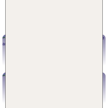
Urlaub in Ammoudara 2026 - für
jeden Reisetypen das perfekte
Angebot
Ammoudara Pauschalreisen
Jetzt buchen
Kreta Flüge
Jetzt buchen