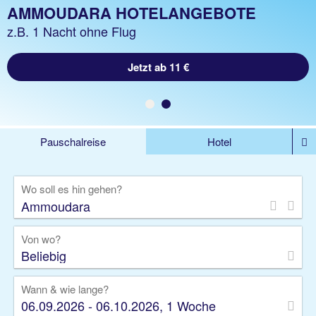
AMMOUDARA URLAUB
AMMOUDARA HOTELANGEBOTE
z.B. 1 Woche Hotel inkl. Flug
z.B. 1 Nacht ohne Flug
Jetzt ab 324 €
Jetzt ab 11 €
Pauschalreise
Hotel
DEALS
Flug
Ferienhaus
Mietwagen
Wo soll es hin gehen?
Kreuzfahrten
Rundreisen
Ausflüge
Camper
Privattransfer
Zusatzleistungen
Von wo?
Beliebig
Wann & wie lange?
06.09.2026 - 06.10.2026, 1 Woche