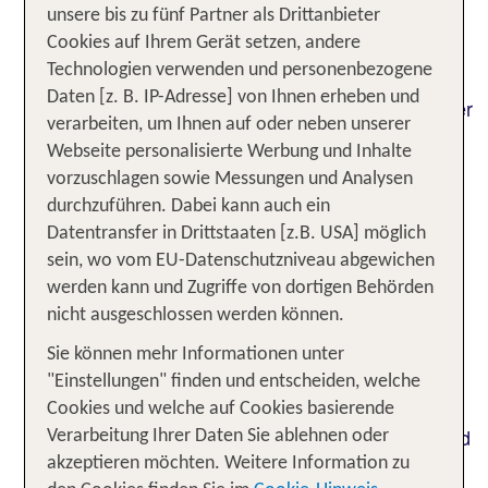
unsere bis zu fünf Partner als Drittanbieter
Urlaubsfreuden der Extraklasse.
Cookies auf Ihrem Gerät setzen, andere
Unternehmungslustige, Familien,
Technologien verwenden und personenbezogene
– hier
Erholungssuchende oder Aktivurlauber
Daten [z. B. IP-Adresse] von Ihnen erheben und
kommt jeder Urlaubstyp auf seine Kosten. Bei einer
verarbeiten, um Ihnen auf oder neben unserer
Reise nach Ammoudara kannst Du entspannte
Webseite personalisierte Werbung und Inhalte
mit erlebnisreichen
Badefreuden am Strand
vorzuschlagen sowie Messungen und Analysen
Besichtigungen welthistorischer Stätten verbinden
durchzuführen. Dabei kann auch ein
und so ein rundum gelungenes Urlaubserlebnis
Datentransfer in Drittstaaten [z.B. USA] möglich
genießen. Facettenreiche Ausflugsmöglichkeiten,
sein, wo vom EU-Datenschutzniveau abgewichen
beispielsweise in den
, auf die
Bravo Water Park
werden kann und Zugriffe von dortigen Behörden
umliegenden Inseln oder nach Heraklion runden
nicht ausgeschlossen werden können.
das gelungene Urlaubserlebnis ab. Bei TUI findest
Du zahlreiche attraktive Urlaubsangebote für
Sie können mehr Informationen unter
Ammoudara. Die handverlesenen Hotels liegen in
"Einstellungen" finden und entscheiden, welche
der Regel direkt am Strand. Mit ihrer stilvollen
Cookies und welche auf Cookies basierende
Ausstattung und dem hervorragenden Service sind
Verarbeitung Ihrer Daten Sie ablehnen oder
sie der perfekte Rahmen für Deine Ammoudara
akzeptieren möchten. Weitere Information zu