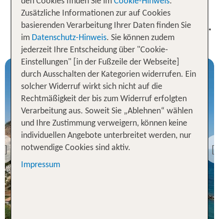
Reise.
den Cookies finden Sie im
Cookie-Hinweis
.
Zusätzliche Informationen zur auf Cookies
1 Woche Ammoudara Urlaub inkl.
basierenden Verarbeitung Ihrer Daten finden Sie
Flug - Unsere TOP Angebote
im
Datenschutz-Hinweis
. Sie können zudem
jederzeit Ihre Entscheidung über "Cookie-
Einstellungen" [in der Fußzeile der Webseite]
durch Ausschalten der Kategorien widerrufen. Ein
solcher Widerruf wirkt sich nicht auf die
Rechtmäßigkeit der bis zum Widerruf erfolgten
Verarbeitung aus. Soweit Sie „Ablehnen“ wählen
und Ihre Zustimmung verweigern, können keine
Ammoudara
individuellen Angebote unterbreitet werden, nur
TUI KIDS CLUB Fodele
Beach
notwendige Cookies sind aktiv.
Previous
92 % Weiterempfehlung
Impressum
statt
7 Nächte, AI, DZ
1285 €
p.P. ab 990 €