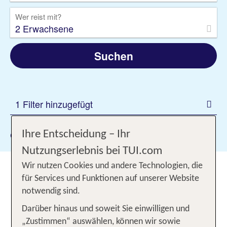
Wer reist mit?
2 Erwachsene
Suchen
1 Filter hinzugefügt
Gewählte Filter:
Ihre Entscheidung – Ihr
Ammoudara
Nutzungserlebnis bei TUI.com
Urlaub in Ammoudara:
Wir nutzen Cookies und andere Technologien, die
für Services und Funktionen auf unserer Website
Urlaubsfreuden unter der Sonne
notwendig sind.
Griechenlands genießen
Darüber hinaus und soweit Sie einwilligen und
„Zustimmen“ auswählen, können wir sowie
In Ammoudara auf Kreta erwarten Dich vielfältige