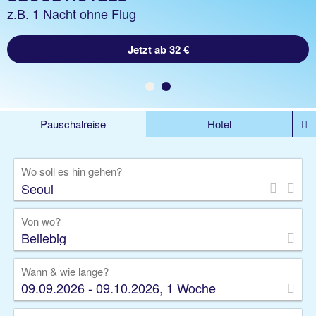
z.B. 1 Woche Hotel inkl. Flug
z.B. 1 Nacht ohne Flug
Jetzt ab 1625 €
Jetzt ab 32 €
Pauschalreise
Hotel
DEALS
Flug
Ferienhaus
Mietwagen
Wo soll es hin gehen?
Kreuzfahrten
Rundreisen
Ausflüge
Camper
Privattransfer
Zusatzleistungen
Von wo?
Beliebig
Wann & wie lange?
09.09.2026 - 09.10.2026, 1 Woche