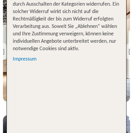
durch Ausschalten der Kategorien widerrufen. Ein
solcher Widerruf wirkt sich nicht auf die
Rechtmäßigkeit der bis zum Widerruf erfolgten
Verarbeitung aus. Soweit Sie „Ablehnen“ wählen
Seoul
und Ihre Zustimmung verweigern, können keine
Sotetsu Hotels The
individuellen Angebote unterbreitet werden, nur
Splaisir Seoul Myeong-
notwendige Cookies sind aktiv.
Dong
Previous
100 % Weiterempfehlung
Impressum
7 Nächte, Ü, XX
p.P. ab 1282 €