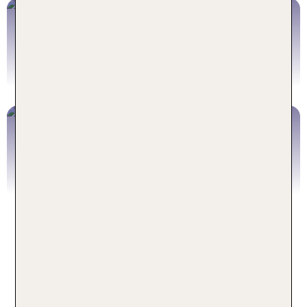
Seoul Pauschalreisen
Jetzt buchen
Seoul Hotels
Jetzt buchen
Top-Sehenswürdigkeiten im
Seoul-Urlaub
Wenn Du zu den Menschen gehörst, die sich im