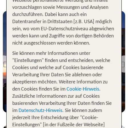
Nächte in Polen
Webseite personalisierte Werbung und Inhalte
vorzuschlagen sowie Messungen und Analysen
durchzuführen. Dabei kann auch ein
Datentransfer in Drittstaaten [z.B. USA] möglich
sein, wo vom EU-Datenschutzniveau abgewichen
werden kann und Zugriffe von dortigen Behörden
nicht ausgeschlossen werden können.
Polnische
Ostseeküste
Sie können mehr Informationen unter
Resort Krol Plaza Spa &
"Einstellungen" finden und entscheiden, welche
Wellness
Previous
Cookies und welche auf Cookies basierende
100 % Weiterempfehlung
Verarbeitung Ihrer Daten Sie ablehnen oder
akzeptieren möchten. Weitere Information zu
3 Nächte, HP, JS
den Cookies finden Sie im
Cookie-Hinweis
.
Zusätzliche Informationen zur auf Cookies
p.P. ab 217 €
basierenden Verarbeitung Ihrer Daten finden Sie
im
Datenschutz-Hinweis
. Sie können zudem
jederzeit Ihre Entscheidung über "Cookie-
Einstellungen" [in der Fußzeile der Webseite]