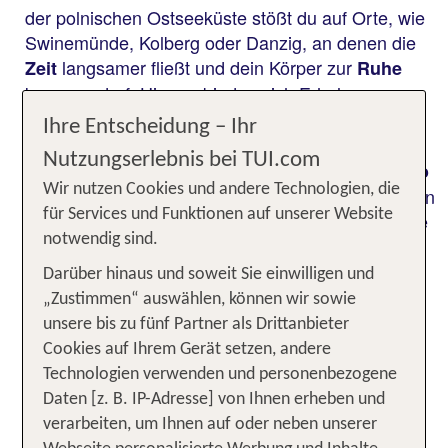
der polnischen Ostseeküste stößt du auf Orte, wie
Swinemünde, Kolberg oder Danzig, an denen die
langsamer fließt und dein Körper zur
Zeit
Ruhe
kommen darf. Hier verbinden sich Erholung,
Bewegung, gesunde Ernährung und
mentale
Ihre Entscheidung – Ihr
zu einem stimmigen Gesamterlebnis. Ob
Klarheit
Nutzungserlebnis bei TUI.com
du allein reist und ganz in deinem
eigenen Tempo
Wir nutzen Cookies und andere Technologien, die
lebst oder mit deinem Partner oder deiner Partnerin
für Services und Funktionen auf unserer Website
eine
suchst – Polen hält die
gemeinsame Auszeit
notwendig sind.
bereit. Hier erwarten dich
passende Kulisse
elegante Zimmer und Suiten in
schicken
Darüber hinaus und soweit Sie einwilligen und
, wohltuende Partnermassagen,
Spa Hotels
„Zustimmen“ auswählen, können wir sowie
idyllische Yogaplätze mit Blick auf die Ostsee und
unsere bis zu fünf Partner als Drittanbieter
gesunde Menüs, die Körper und Seele nähren.
Cookies auf Ihrem Gerät setzen, andere
Technologien verwenden und personenbezogene
Daten [z. B. IP-Adresse] von Ihnen erheben und
Unsere TOP Wellnesshotels für 3
verarbeiten, um Ihnen auf oder neben unserer