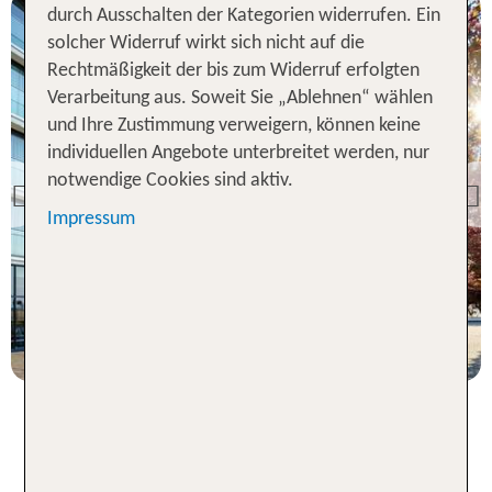
durch Ausschalten der Kategorien widerrufen. Ein
solcher Widerruf wirkt sich nicht auf die
Rechtmäßigkeit der bis zum Widerruf erfolgten
Verarbeitung aus. Soweit Sie „Ablehnen“ wählen
Polnische
und Ihre Zustimmung verweigern, können keine
Ostseeküste
individuellen Angebote unterbreitet werden, nur
Hotel Ultra Marine by
notwendige Cookies sind aktiv.
Zdrojowa
Previous
Impressum
76 % Weiterempfehlung
statt
3 Nächte, ÜF, DZ
129 €
p.P. ab 119 €
Entspannung, Bewegung und