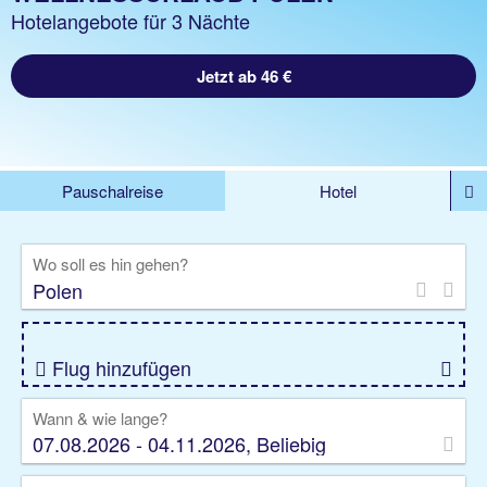
Hotelangebote für 3 Nächte
Jetzt ab 46 €
Pauschalreise
Hotel
DEALS
Flug
Ferienhaus
Mietwagen
Wo soll es hin gehen?
Kreuzfahrten
Rundreisen
Ausflüge
Camper
Privattransfer
Zusatzleistungen
Flug hinzufügen
Wann & wie lange?
07.08.2026 - 04.11.2026, Beliebig