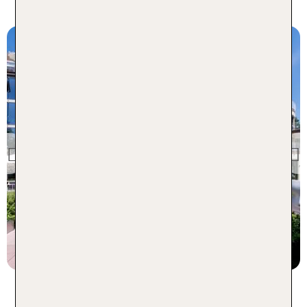
Kärnten
Kärnten
das BALANCE - SPA &
Golf Hotel am
WÃ¶rthersee
Previous
99 % Weiterempfehlung
1 Nacht, ÜF, XX
p.P. ab 168 €