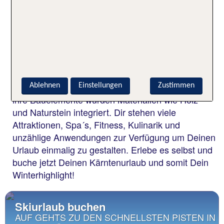
Kleinkirchheim, Die Kärnten Therme in Warmbad-
Villach oder das Thermalheilbad in Weissenbach.
Alle Einrichtungen sind Garanten für Erholung und
Regeneration. Hier wird einfach mal ein Gang
runtergeschaltet und man findet seine Mitte und
sein Gleichgewicht vom Alltag. Alle Thermen
sind architektonische Highlights und in
Ablehnen
Einstellungen
Zustimmen
ihre Bauelemente wurden Materialien wie Holz
und Naturstein integriert. Dir stehen viele
Attraktionen, Spa´s, Fitness, Kulinarik und
unzählige Anwendungen zur Verfügung um Deinen
Urlaub einmalig zu gestalten. Erlebe es selbst und
buche jetzt Deinen Kärntenurlaub und somit Dein
Winterhighlight!
Skiurlaub buchen
AUF GEHTS ZU DEN SCHNELLSTEN PISTEN IN