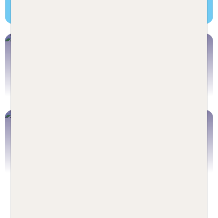
Jetzt risikolos buchen!
Hotels mit Ski-Kindergarten
in Kärnten
Jetzt buchen!
Pistenhotels
in Kärnten
Jetzt buchen!
Beliebte Hotels für Skiurlaub in