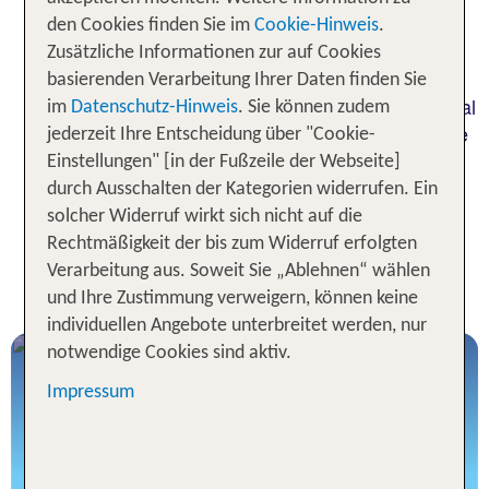
grandiosen Pisten, viel Sonne und
den Cookies finden Sie im
Cookie-Hinweis
.
Schneesicherheit in seinen Bann. Sei mit dabei,
Zusätzliche Informationen zur auf Cookies
besuche als Genußskifahrer oder Profi dieses
basierenden Verarbeitung Ihrer Daten finden Sie
einmalige Skigebiet Österreichs und genieße genial
im
Datenschutz-Hinweis
. Sie können zudem
präparierte Pisten und eine traditionelle Küche, die
jederzeit Ihre Entscheidung über "Cookie-
ihres gleichen sucht. Ob im Skigebiet am Mölltaler
Einstellungen" [in der Fußzeile der Webseite]
Gletscher, Bad Kleinkirchheim, Gerlitzen,
durch Ausschalten der Kategorien widerrufen. Ein
Grossglockner, Katschberg, Nassfeld oder
solcher Widerruf wirkt sich nicht auf die
Weissensee: Kärnten hat für Deinen Winterurlaub
Rechtmäßigkeit der bis zum Widerruf erfolgten
viel zu bieten. Lass Dich inspirieren und finde jetzt
Verarbeitung aus. Soweit Sie „Ablehnen“ wählen
Dein Skihotel auf tui.com!
und Ihre Zustimmung verweigern, können keine
individuellen Angebote unterbreitet werden, nur
notwendige Cookies sind aktiv.
Kärnten Skiurlaub flexibel stornieren
KOSTENFREI & BIS ZUM ANREISETAG!
Impressum