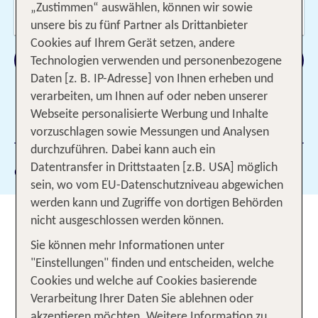
Wer reist mit?
„Zustimmen“ auswählen, können wir sowie
2 Erwachsene
unsere bis zu fünf Partner als Drittanbieter
Cookies auf Ihrem Gerät setzen, andere
Suchen
Technologien verwenden und personenbezogene
Daten [z. B. IP-Adresse] von Ihnen erheben und
verarbeiten, um Ihnen auf oder neben unserer
Webseite personalisierte Werbung und Inhalte
1 Filter hinzugefügt
vorzuschlagen sowie Messungen und Analysen
durchzuführen. Dabei kann auch ein
Datentransfer in Drittstaaten [z.B. USA] möglich
Gewählte Filter:
134
sein, wo vom EU-Datenschutzniveau abgewichen
werden kann und Zugriffe von dortigen Behörden
Winterurlaub in Kärnten -
nicht ausgeschlossen werden können.
Skivergnügen und Schneespaß
Sie können mehr Informationen unter
für Genießer
"Einstellungen" finden und entscheiden, welche
Cookies und welche auf Cookies basierende
Herzlich Willkommen in Kärnten! Das südlichste
Verarbeitung Ihrer Daten Sie ablehnen oder
Bundesland Österreichs, zieht seine Ski Fans mit
akzeptieren möchten. Weitere Information zu