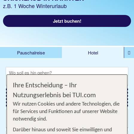
z.B. 1 Woche Winterurlaub
Jetzt buchen!
Pauschalreise
Hotel
DEALS
Flug
Ferienhaus
Mietwagen
Wo soll es hin gehen?
Kreuzfahrten
Rundreisen
Ausflüge
Camper
Ihre Entscheidung – Ihr
Privattransfer
Zusatzleistungen
Nutzungserlebnis bei TUI.com
Flug hinzufügen
Wir nutzen Cookies und andere Technologien, die
für Services und Funktionen auf unserer Website
Wann & wie lange?
notwendig sind.
20.09.2026 - 19.12.2026, Beliebig
Darüber hinaus und soweit Sie einwilligen und