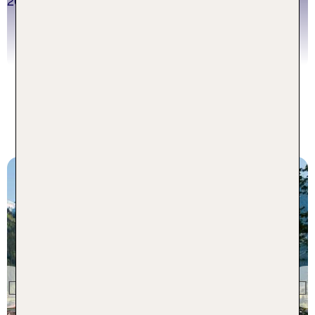
im Zillertal
Jetzt buchen!
Zillertal Topseller Hotels für die
kommende Skisaison
Zell am Ziller
Hotel Neuwirt
Previous
97 % Weiterempfehlung