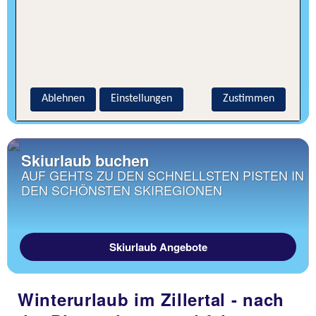
WINTERURLAUB SÜDTIROL
Südtirol mal von einer ganz anderen Seite
genießen, z. B. die imposanten Gletscher im
weißen Schneegewand.
Ablehnen
Einstellungen
Zustimmen
Skihotels in Südtirol
Skiurlaub buchen
AUF GEHTS ZU DEN SCHNELLSTEN PISTEN IN
DEN SCHÖNSTEN SKIREGIONEN
Skiurlaub Angebote
Winterurlaub im Zillertal - nach