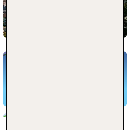
statt
3 Nächte, HP, DZ
180 €
p.P. ab 120 €
Skiurlaub Österreich – TOP 5
Skigebiete
Zum Skigebiete Artikel