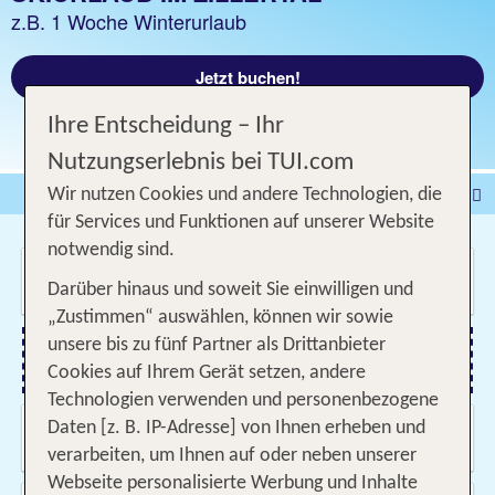
z.B. 1 Woche Winterurlaub
Jetzt buchen!
Ihre Entscheidung – Ihr
Nutzungserlebnis bei TUI.com
Pauschalreise
Hotel
Wir nutzen Cookies und andere Technologien, die
für Services und Funktionen auf unserer Website
DEALS
Flug
Ferienhaus
Mietwagen
notwendig sind.
Wo soll es hin gehen?
Kreuzfahrten
Rundreisen
Ausflüge
Camper
Darüber hinaus und soweit Sie einwilligen und
Privattransfer
Zusatzleistungen
„Zustimmen“ auswählen, können wir sowie
unsere bis zu fünf Partner als Drittanbieter
Flug hinzufügen
Cookies auf Ihrem Gerät setzen, andere
Technologien verwenden und personenbezogene
Wann & wie lange?
Daten [z. B. IP-Adresse] von Ihnen erheben und
22.09.2026 - 21.12.2026, Beliebig
verarbeiten, um Ihnen auf oder neben unserer
Webseite personalisierte Werbung und Inhalte