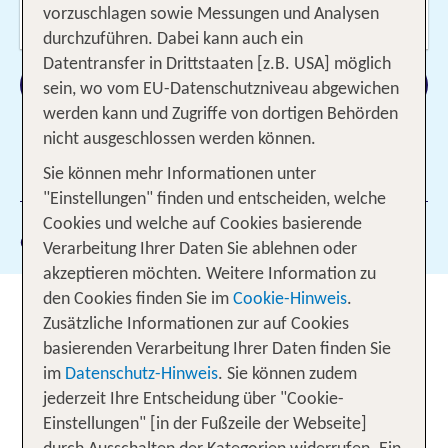
Wer reist mit?
vorzuschlagen sowie Messungen und Analysen
2 Erwachsene
durchzuführen. Dabei kann auch ein
Datentransfer in Drittstaaten [z.B. USA] möglich
Suchen
sein, wo vom EU-Datenschutzniveau abgewichen
werden kann und Zugriffe von dortigen Behörden
nicht ausgeschlossen werden können.
Sie können mehr Informationen unter
1 Filter hinzugefügt
"Einstellungen" finden und entscheiden, welche
Cookies und welche auf Cookies basierende
Gewählte Filter:
134
Verarbeitung Ihrer Daten Sie ablehnen oder
akzeptieren möchten. Weitere Information zu
den Cookies finden Sie im
Cookie-Hinweis
.
Dein Winterurlaub im Zillertal
Zusätzliche Informationen zur auf Cookies
basierenden Verarbeitung Ihrer Daten finden Sie
Das Zillertal gehört zu den schönsten
im
Datenschutz-Hinweis
. Sie können zudem
Wintergebieten Österreichs. Urlaub in den
Zillertal
jederzeit Ihre Entscheidung über "Cookie-
Skigebieten
bietet eine enorme Vielfalt an
Einstellungen" [in der Fußzeile der Webseite]
winterlichen Aktivitäten. In den vier großen