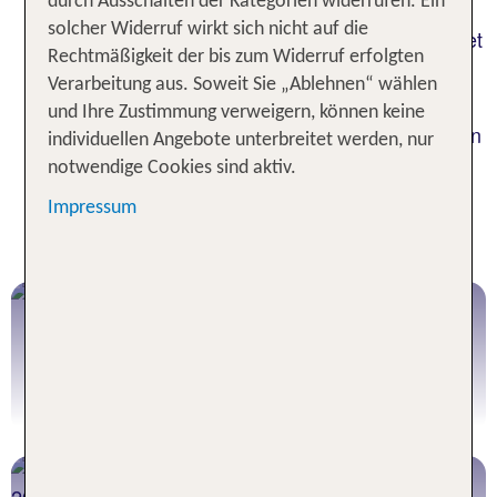
durch Ausschalten der Kategorien widerrufen. Ein
Wintersportregionen Fügen-Kaltenbach, Zell-
solcher Widerruf wirkt sich nicht auf die
Gerlos, Mayrhofen-Gerlach und Tux-Finkberg findet
Rechtmäßigkeit der bis zum Widerruf erfolgten
ein Winterurlauber grenzenloses
Verarbeitung aus. Soweit Sie „Ablehnen“ wählen
Schneevergnügen.
und Ihre Zustimmung verweigern, können keine
Die Skigebiete der einzelnen Regionen reichen von
individuellen Angebote unterbreitet werden, nur
1.300 Höhenmetern bis auf 3.250 Höhenmeter.
notwendige Cookies sind aktiv.
Kilometerlange Pisten, Loipen, Rodelbahnen,
Impressum
Snow-Parks und Half-Pipes, das alles gehört zum
Winter Urlaub Zillertal.
Hotels mit Ski-Kindergarten
im Zillertal
Jetzt buchen!
Pistenhotels