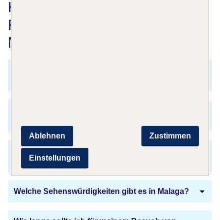
Häufig gestellte Fragen zu
Flüge von Stuttgart nach
Malaga
Welche Sprachen werden in Malaga
gesprochen?
Gibt es eine Zeitverschiebung zwischen
Stuttgart und Malaga?
Ablehnen
Zustimmen
Was sollte ich in Malaga kulinarisch nicht
Einstellungen
verpassen?
Welche Sehenswürdigkeiten gibt es in Malaga?