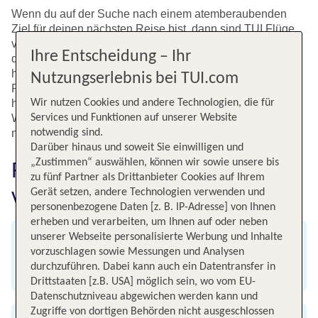
Wenn du auf der Suche nach einem atemberaubenden
Ziel für deinen nächsten Reise bist, dann sind TUI Flüge
von Stuttgart nach Malaga genau das Richtige. TUI bietet
Ihre Entscheidung – Ihr
dir zahlreiche Optionen, vom günstigen Flugangebot bis
hin zum Direktflug. Entdecke Malaga, eine spanische
Nutzungserlebnis bei TUI.com
Perle am Mittelmeer, mit ihren sonnigen Stränden,
historischen Monumenten und lebhaften Tapas-Bars.
Wir nutzen Cookies und andere Technologien, die für
Warum also warten. Buche jetzt deinen Flug von Stuttgart
Services und Funktionen auf unserer Website
nach Malaga und lass deine Reise beginnen.
notwendig sind.
Darüber hinaus und soweit Sie einwilligen und
„Zustimmen“ auswählen, können wir sowie unsere bis
Fluginformationen für Flüge
zu fünf Partner als Drittanbieter Cookies auf Ihrem
von Stuttgart nach Malaga
Gerät setzen, andere Technologien verwenden und
personenbezogene Daten [z. B. IP-Adresse] von Ihnen
erheben und verarbeiten, um Ihnen auf oder neben
unserer Webseite personalisierte Werbung und Inhalte
Abflug
vorzuschlagen sowie Messungen und Analysen
durchzuführen. Dabei kann auch ein Datentransfer in
Flughafen Stuttgart
Drittstaaten [z.B. USA] möglich sein, wo vom EU-
Datenschutzniveau abgewichen werden kann und
Zugriffe von dortigen Behörden nicht ausgeschlossen