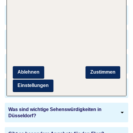
Welche Sprachen werden in Düsseldorf
gesprochen?
Gibt es eine Zeitverschiebung von Rhodos zu
Düsseldorf?
Welche Parkmöglichkeiten gibt es am Flughafen
Rhodos?
Ablehnen
Zustimmen
Welche Kulinarischen Empfehlungen gibt es für
Einstellungen
Düsseldorf?
Was sind wichtige Sehenswürdigkeiten in
Düsseldorf?