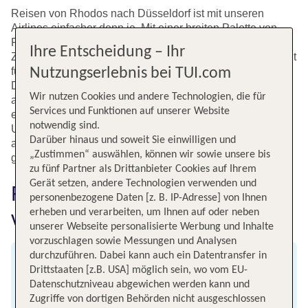
Reisen von Rhodos nach Düsseldorf ist mit unseren
Airlines einfacher denn je. Mit einer breiten Palette von
Flugoptionen, einschließlich Direktflüge und
Ihre Entscheidung – Ihr
Zwischenstopps, bieten wir Flexibilität und Bequemlichkeit
für jeden Reisenden. Die Flüge von Rhodos nach
Nutzungserlebnis bei TUI.com
Düsseldorf bieten die perfekte Gelegenheit, die
Wir nutzen Cookies und andere Technologien, die für
atemberaubende deutsche Architektur und Kultur zu
Services und Funktionen auf unserer Website
erkunden Egal, ob für einen Geschäftstermin oder einen
notwendig sind.
Urlaub, die Flüge von Rhodos nach Düsseldorf sind eine
Darüber hinaus und soweit Sie einwilligen und
attraktive Option, die Bequemlichkeit und Qualität
„Zustimmen“ auswählen, können wir sowie unsere bis
garantiert.
zu fünf Partner als Drittanbieter Cookies auf Ihrem
Gerät setzen, andere Technologien verwenden und
Fluginformationen für Flüge
personenbezogene Daten [z. B. IP-Adresse] von Ihnen
von Rhodos nach Düsseldorf
erheben und verarbeiten, um Ihnen auf oder neben
unserer Webseite personalisierte Werbung und Inhalte
vorzuschlagen sowie Messungen und Analysen
durchzuführen. Dabei kann auch ein Datentransfer in
Abflug
Drittstaaten [z.B. USA] möglich sein, wo vom EU-
Datenschutzniveau abgewichen werden kann und
Flughafen Rhodos
Zugriffe von dortigen Behörden nicht ausgeschlossen