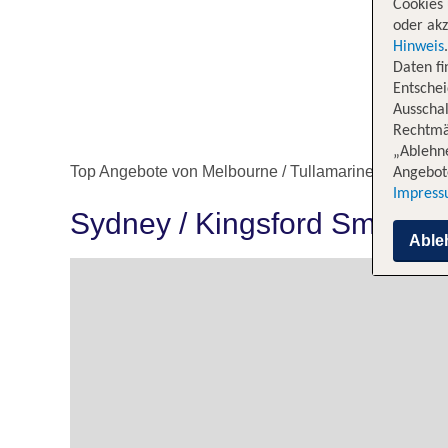
Cookies 
oder akz
Hinweis
Daten f
Entschei
Ausschal
Rechtmäß
„Ablehn
Top Angebote von Melbourne / Tullamarine nach Sydn
Angebote
Impres
Sydney / Kingsford Smith e
Able