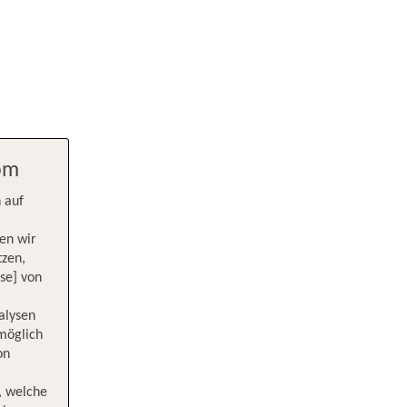
com
 auf
en wir
tzen,
se] von
alysen
 möglich
on
, welche