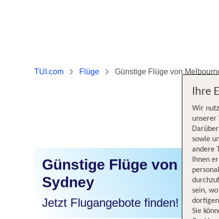
TUI.com
Flüge
Günstige Flüge von Melbour
Ihre 
Wir nutz
unserer 
Darüber 
sowie un
andere 
Ihnen e
Günstige Flüge von Melb
persona
Sydney
durchzuf
sein, w
Jetzt Flugangebote finden!
dortige
Sie könn