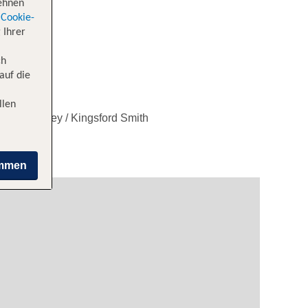
lehnen
Cookie-
 Ihrer
ch
auf die
llen
nach Sydney / Kingsford Smith
immen