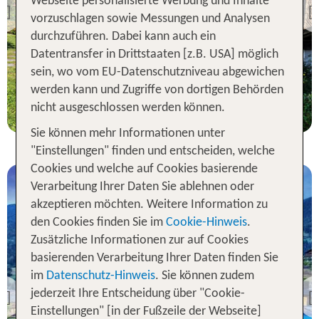
Webseite personalisierte Werbung und Inhalte
Hotel Golserhof
Previous
vorzuschlagen sowie Messungen und Analysen
100 % Weiterempfehlung
durchzuführen. Dabei kann auch ein
Datentransfer in Drittstaaten [z.B. USA] möglich
statt
sein, wo vom EU-Datenschutzniveau abgewichen
7 Nächte, ÜF, DZ
1015 €
werden kann und Zugriffe von dortigen Behörden
p.P. ab 914 €
nicht ausgeschlossen werden können.
Sie können mehr Informationen unter
"Einstellungen" finden und entscheiden, welche
Cookies und welche auf Cookies basierende
Verarbeitung Ihrer Daten Sie ablehnen oder
akzeptieren möchten. Weitere Information zu
den Cookies finden Sie im
Cookie-Hinweis
.
Zusätzliche Informationen zur auf Cookies
basierenden Verarbeitung Ihrer Daten finden Sie
Trentino-Südtirol
im
Datenschutz-Hinweis
. Sie können zudem
Stroblhof - Active Family
Spa Resort
jederzeit Ihre Entscheidung über "Cookie-
Previous
Einstellungen" [in der Fußzeile der Webseite]
96 % Weiterempfehlung