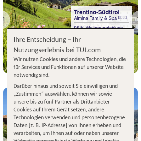
Trentino-Südtirol
Almina Family & Spa
Previous
95 % Weiterempfehlung
Ihre Entscheidung – Ihr
statt
7 Nächte, HP, DZ
570 €
Nutzungserlebnis bei TUI.com
p.P. ab 530 €
Wir nutzen Cookies und andere Technologien, die
für Services und Funktionen auf unserer Website
notwendig sind.
Darüber hinaus und soweit Sie einwilligen und
„Zustimmen“ auswählen, können wir sowie
unsere bis zu fünf Partner als Drittanbieter
Cookies auf Ihrem Gerät setzen, andere
Technologien verwenden und personenbezogene
Daten [z. B. IP-Adresse] von Ihnen erheben und
verarbeiten, um Ihnen auf oder neben unserer
Trentino-Südtirol