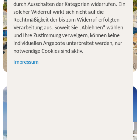
durch Ausschalten der Kategorien widerrufen. Ein
Spanien Festland
solcher Widerruf wirkt sich nicht auf die
Best Costa Ballena
Rechtmäßigkeit der bis zum Widerruf erfolgten
Previous
87 % Weiterempfehlung
Verarbeitung aus. Soweit Sie „Ablehnen“ wählen
und Ihre Zustimmung verweigern, können keine
individuellen Angebote unterbreitet werden, nur
7 Nächte, Ü, DZ
notwendige Cookies sind aktiv.
p.P. ab 312 €
Impressum
Spanien Festland
Hotel ILUNION Istlantilla