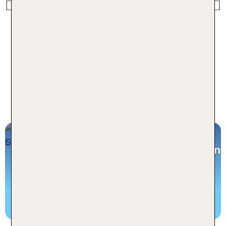
Previous
Ferienhaus Spanien buchen
Familienurlaub in Andalusien – Mit
Kindern durch Spaniens faszinierenden
Süden
Entdecke Kinderhotels in Spanien
Zum Blogartikel