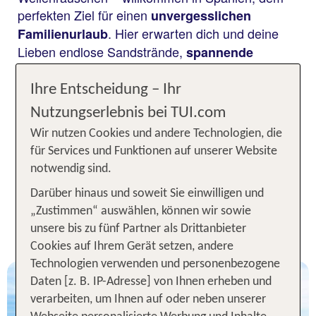
perfekten Ziel für einen
unvergesslichen
. Hier erwarten dich und deine
Familienurlaub
Lieben endlose Sandstrände,
spannende
und lebendige Städte
Freizeitparks
voller
für Groß und Klein. Die Kinderhotels in
Abenteuer
Ihre Entscheidung – Ihr
Spanien punkten mit
großzügigen
Nutzungserlebnis bei TUI.com
, professioneller Betreuung und
Familienzimmern
Wir nutzen Cookies und andere Technologien, die
für jedes Alter.
abwechslungsreicher Animation
für Services und Funktionen auf unserer Website
Pack die Koffer und freu dich auf eine Auszeit, die
notwendig sind.
alle glücklich macht!
Darüber hinaus und soweit Sie einwilligen und
Unsere TOP Kinderhotels für 1
„Zustimmen“ auswählen, können wir sowie
unsere bis zu fünf Partner als Drittanbieter
Woche Spanien
Cookies auf Ihrem Gerät setzen, andere
Technologien verwenden und personenbezogene
Daten [z. B. IP-Adresse] von Ihnen erheben und
verarbeiten, um Ihnen auf oder neben unserer