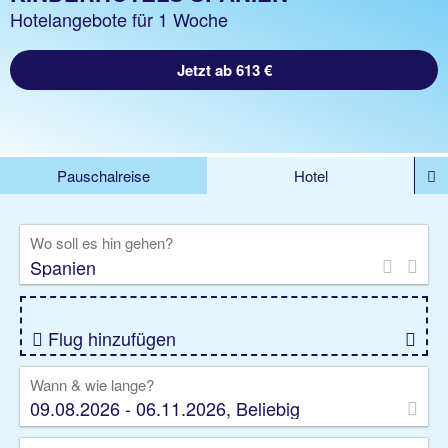
Hotelangebote für 1 Woche
Jetzt ab 613 €
Pauschalreise
Hotel
DEALS
Flug
Ferienhaus
Mietwagen
Wo soll es hin gehen?
Kreuzfahrten
Rundreisen
Ausflüge
Camper
Privattransfer
Zusatzleistungen
Flug hinzufügen
Wann & wie lange?
09.08.2026 - 06.11.2026, Beliebig