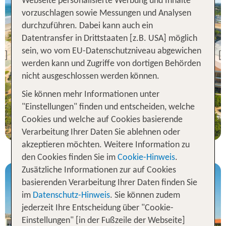
Webseite personalisierte Werbung und Inhalte
vorzuschlagen sowie Messungen und Analysen
durchzuführen. Dabei kann auch ein
Spanien Festland
Datentransfer in Drittstaaten [z.B. USA] möglich
Hipotels Barrosa Palace
Spa & Wellness
sein, wo vom EU-Datenschutzniveau abgewichen
Previous
werden kann und Zugriffe von dortigen Behörden
98 % Weiterempfehlung
nicht ausgeschlossen werden können.
Sie können mehr Informationen unter
7 Nächte, Ü, XX
"Einstellungen" finden und entscheiden, welche
p.P. ab 479 €
Cookies und welche auf Cookies basierende
Verarbeitung Ihrer Daten Sie ablehnen oder
akzeptieren möchten. Weitere Information zu
den Cookies finden Sie im
Cookie-Hinweis
.
Zusätzliche Informationen zur auf Cookies
basierenden Verarbeitung Ihrer Daten finden Sie
im
Datenschutz-Hinweis
. Sie können zudem
jederzeit Ihre Entscheidung über "Cookie-
Einstellungen" [in der Fußzeile der Webseite]