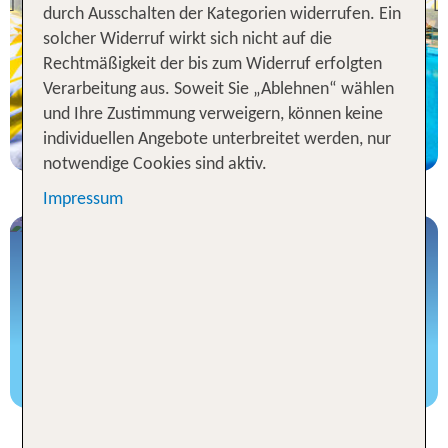
Previous
durch Ausschalten der Kategorien widerrufen. Ein
95 % Weiterempfehlung
solcher Widerruf wirkt sich nicht auf die
Rechtmäßigkeit der bis zum Widerruf erfolgten
statt
7 Nächte, AI, DZ
666 €
Verarbeitung aus. Soweit Sie „Ablehnen“ wählen
und Ihre Zustimmung verweigern, können keine
p.P. ab 522 €
individuellen Angebote unterbreitet werden, nur
notwendige Cookies sind aktiv.
Impressum
Flüge in die Türkei
Jetzt buchen
Pauschalreisen nach Ölüdeniz