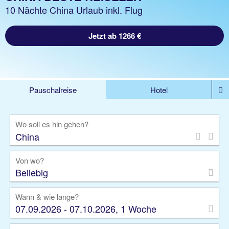
10 Nächte China Urlaub inkl. Flug
Jetzt ab 1266 €
Pauschalreise
Hotel
DEALS
Flug
Ferienhaus
Mietwagen
Wo soll es hin gehen?
Kreuzfahrten
Rundreisen
Ausflüge
Camper
Privattransfer
Zusatzleistungen
Von wo?
Beliebig
Wann & wie lange?
07.09.2026 - 07.10.2026, 1 Woche