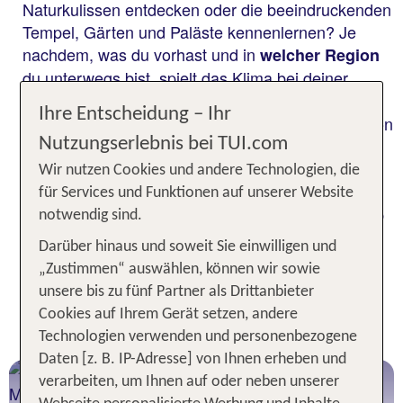
Naturkulissen entdecken oder die beeindruckenden
Tempel, Gärten und Paläste kennenlernen? Je
nachdem, was du vorhast und in
welcher Region
du unterwegs bist, spielt das Klima bei deiner
eine große Rolle. Das riesige Land
Reiseplanung
Ihre Entscheidung – Ihr
erstreckt sich über
, von
verschiedene Klimazonen
Nutzungserlebnis bei TUI.com
subarktischer Kälte im Norden bis zu tropischer
Wärme im Süden. Im Folgenden liest du, welche
Wir nutzen Cookies und andere Technologien, die
Monate sich für welche Aktivitäten anbieten und
für Services und Funktionen auf unserer Website
wann die
für deinen China Urlaub
beste Reisezeit
notwendig sind.
ist!
Darüber hinaus und soweit Sie einwilligen und
„Zustimmen“ auswählen, können wir sowie
Dein direkter Weg zum perfekten
unsere bis zu fünf Partner als Drittanbieter
Cookies auf Ihrem Gerät setzen, andere
China Urlaub
Technologien verwenden und personenbezogene
Daten [z. B. IP-Adresse] von Ihnen erheben und
China Urlaub
verarbeiten, um Ihnen auf oder neben unserer