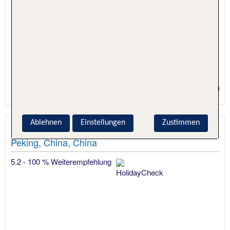
6 Nächte, Hotel + Flug
Preis p.P. ab 1209 €
Ablehnen
Einstellungen
Zustimmen
Cordis, Beijing Capital Airport
Peking, China, China
5.2 - 100 % Weiterempfehlung