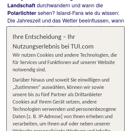
durchwandern und wann die
Landschaft
sehen? Island-Fans wie du wissen:
Polarlichter
Die Jahreszeit und das Wetter beeinflussen, wann
sich welche Aktivitäten am besten umsetzen
lassen. Von
und
magisch anmutenden Nächten
Ihre Entscheidung – Ihr
unvergesslichen
im Winter
Eishöhlen-Besuchen
Nutzungserlebnis bei TUI.com
bis zu idealen Bedingungen für Rundreisen und
Wir nutzen Cookies und andere Technologien, die
langen Tagen unter der
Mitternachtssonne im
für Services und Funktionen auf unserer Website
: Erfahre, wann die beste Reisezeit für
Sommer
notwendig sind.
deinen Island-Trip ist und wie du deine
Reisewünsche am besten verwirklichst!
Darüber hinaus und soweit Sie einwilligen und
„Zustimmen“ auswählen, können wir sowie
unsere bis zu fünf Partner als Drittanbieter
Die beste Reisezeit für Island im
Cookies auf Ihrem Gerät setzen, andere
Überblick
Technologien verwenden und personenbezogene
Daten [z. B. IP-Adresse] von Ihnen erheben und
verarbeiten, um Ihnen auf oder neben unserer
Klimatabelle Island