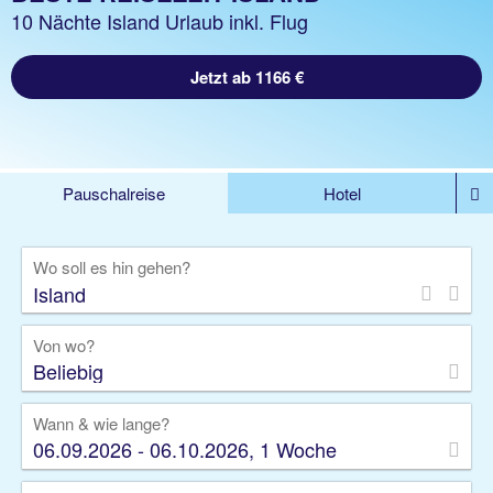
10 Nächte Island Urlaub inkl. Flug
Jetzt ab 1166 €
Pauschalreise
Hotel
DEALS
Flug
Ferienhaus
Mietwagen
Wo soll es hin gehen?
Kreuzfahrten
Rundreisen
Ausflüge
Camper
Privattransfer
Zusatzleistungen
Von wo?
Beliebig
Wann & wie lange?
06.09.2026 - 06.10.2026, 1 Woche