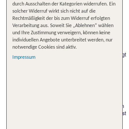
durch Ausschalten der Kategorien widerrufen. Ein
solcher Widerruf wirkt sich nicht auf die
Rechtmäßigkeit der bis zum Widerruf erfolgten
Verarbeitung aus. Soweit Sie „Ablehnen“ wählen
Klima, Wetter und die beste Zeit
und Ihre Zustimmung verweigern, können keine
für Island-Reisen
individuellen Angebote unterbreitet werden, nur
notwendige Cookies sind aktiv.
Das Klima in Island ist
und geprägt
ozeanisch-kühl
Impressum
von
und kalten, aber
milden Sommern
nicht
. Dank des
extrem frostigen Wintern
Golfstroms
liegen die Temperaturen im Sommer meist
zwischen zehn und 13 Grad Celsius, im Winter
bewegen sie sich rund um den Gefrierpunkt.
sind das ganze Jahr über möglich
Niederschläge
und kommen besonders im Süden vor. Der Norden
präsentiert sich hingegen etwas trockener. Kälter ist
es oft in der dünn besiedelten Region der
Westfjorde, einer Halbinsel im Nordwesten Islands.