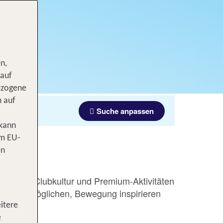
n,
 auf
ezogene
n auf
Suche anpassen
 kann
om EU-
en
 gelebte Clubkultur und Premium-Aktivitäten
gnung ermöglichen, Bewegung inspirieren
itere
e