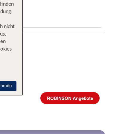
 finden
idung
h nicht
us.
nen
ookies
immen
ROBINSON Angebote