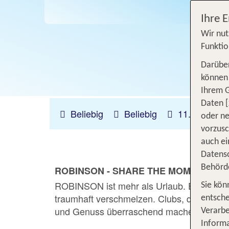
Ihre 
Wir nut
Funktio
Darüber
können 
Ihrem 
Daten [
Beliebig
Beliebig
11.08.2026 
oder ne
vorzus
auch ei
Datensc
Behörd
ROBINSON - SHARE THE MOMENT
ROBINSON ist mehr als Urlaub. Es ist dein
Sie kön
traumhaft verschmelzen. Clubs, die nicht
entsche
und Genuss überraschend machen. Feel
Verarbe
Informa