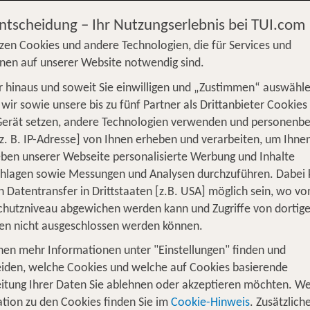
Entscheidung – Ihr Nutzungserlebnis bei TUI.com
zen Cookies und andere Technologien, die für Services und
nen auf unserer Website notwendig sind.
 hinaus und soweit Sie einwilligen und „Zustimmen“ auswähle
wir sowie unsere bis zu fünf Partner als Drittanbieter Cookies
Gerät setzen, andere Technologien verwenden und personenb
z. B. IP-Adresse] von Ihnen erheben und verarbeiten, um Ihne
-
08.08.2027
1 Woche
2 Erwachsene
ben unserer Webseite personalisierte Werbung und Inhalte
chlagen sowie Messungen und Analysen durchzuführen. Dabei
n Datentransfer in Drittstaaten [z.B. USA] möglich sein, wo v
hutzniveau abgewichen werden kann und Zugriffe von dortig
en nicht ausgeschlossen werden können.
 Gefühl anzukommen. An einem Ort, wo feine Kulinarik,
nen mehr Informationen unter "Einstellungen" finden und
 bloß Hotels sind, sondern Lebensräume. Orte, die Bege
iden, welche Cookies und welche auf Cookies basierende
 the ROBINSON EFFECT.
itung Ihrer Daten Sie ablehnen oder akzeptieren möchten. We
tion zu den Cookies finden Sie im
Cookie-Hinweis
. Zusätzlich