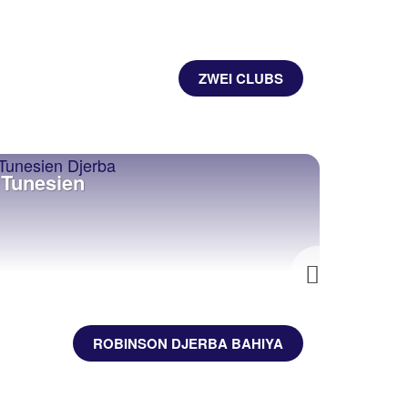
ZWEI CLUBS
Tunesien
Kapv
Next
ROBINSON DJERBA BAHIYA