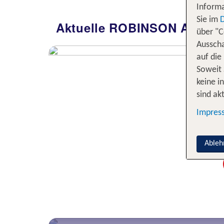
Informa
Sie im
Aktuelle ROBINSON Angeb
über "C
Ausscha
auf die
Soweit 
keine i
sind akt
Impres
Ableh