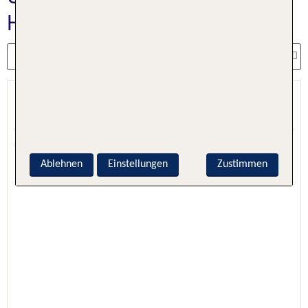
Hotelangebote
Radisson Recife
Recife, Brasilien: Pernambuco (Recife), Brasilien
5.1 - 100 % Weiterempfehlung
Ablehnen
Einstellungen
Zustimmen