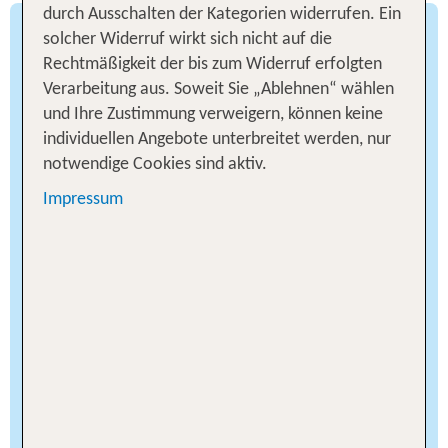
durch Ausschalten der Kategorien widerrufen. Ein
solcher Widerruf wirkt sich nicht auf die
Kolumbien
Rechtmäßigkeit der bis zum Widerruf erfolgten
Verarbeitung aus. Soweit Sie „Ablehnen“ wählen
Kolumbien ist der Inbegriff für karibische
und Ihre Zustimmung verweigern, können keine
Lebensfreude. Ausgangspunkt für Deine
individuellen Angebote unterbreitet werden, nur
Südamerika Rundreise 2026 durch Kolumbien ist
notwendige Cookies sind aktiv.
die aufregende Andenmetropole Bogotá. Hier
solltest Du mindestens ein bis zwei Tage
Impressum
einplanen. Die Highlights erkundest Du am besten
auf einer geführten Stadtrundfahrt.
Empfehlenswert ist auch ein Besuch des
berühmten Goldmuseums. Eine weitere Attraktion
ist der Berg Cerro de Monserrate, der circa 10
Kilometer außerhalb des Stadtzentrums liegt. Per
Seilbahn geht es auf den Gipfel, der Dir eine
unvergessliche Aussicht auf die Millionen-
Metropole bietet. Deine Route führt Dich weiter
von Bogotà Richtung Süden in die Tatacoa-Wüste,