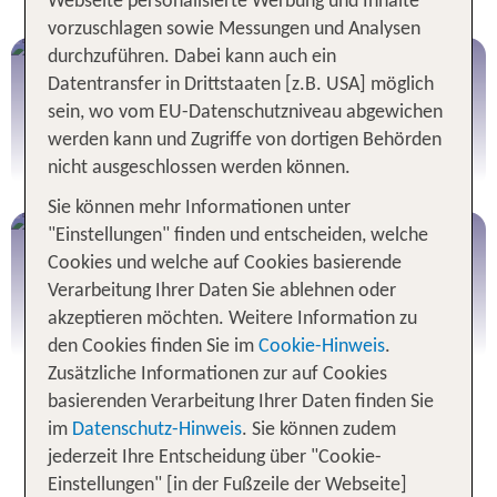
Webseite personalisierte Werbung und Inhalte
vorzuschlagen sowie Messungen und Analysen
Die Welt entdecken...
durchzuführen. Dabei kann auch ein
Mietwagen Südamerika
...mit TUI Rundreisen!
Datentransfer in Drittstaaten [z.B. USA] möglich
sein, wo vom EU-Datenschutzniveau abgewichen
werden kann und Zugriffe von dortigen Behörden
Mietwagen Südamerika buchen
nicht ausgeschlossen werden können.
Sie können mehr Informationen unter
"Einstellungen" finden und entscheiden, welche
Südamerika Wohnmobile
Cookies und welche auf Cookies basierende
Verarbeitung Ihrer Daten Sie ablehnen oder
akzeptieren möchten. Weitere Information zu
Wohnmobil Südamerika buchen
den Cookies finden Sie im
Cookie-Hinweis
.
Zusätzliche Informationen zur auf Cookies
basierenden Verarbeitung Ihrer Daten finden Sie
Die 6 besten Orte für eine
im
Datenschutz-Hinweis
. Sie können zudem
Südamerika-Rundreise
jederzeit Ihre Entscheidung über "Cookie-
Einstellungen" [in der Fußzeile der Webseite]