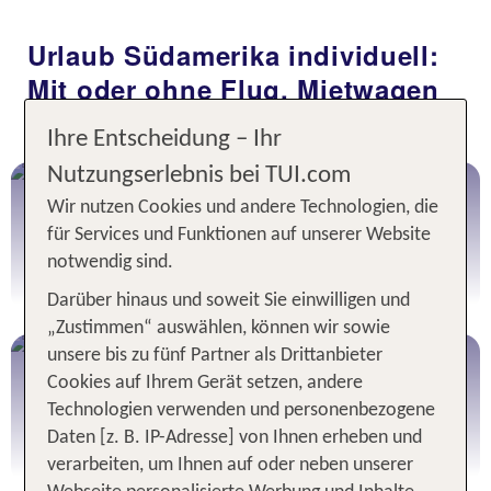
Urlaub Südamerika individuell:
Mit oder ohne Flug, Mietwagen
und Camper
Ihre Entscheidung – Ihr
Nutzungserlebnis bei TUI.com
Südamerika Urlaub
Wir nutzen Cookies und andere Technologien, die
INKLUSIVE FLUG
für Services und Funktionen auf unserer Website
notwendig sind.
Südamerika mit Flug buchen
Darüber hinaus und soweit Sie einwilligen und
„Zustimmen“ auswählen, können wir sowie
unsere bis zu fünf Partner als Drittanbieter
Südamerika Hotels
Cookies auf Ihrem Gerät setzen, andere
OHNE FLUG
Technologien verwenden und personenbezogene
Daten [z. B. IP-Adresse] von Ihnen erheben und
Südamerika Hotel buchen
Alle TUI Rundreisen
verarbeiten, um Ihnen auf oder neben unserer